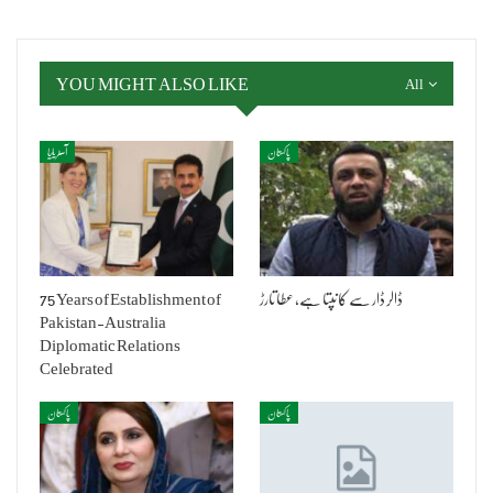
YOU MIGHT ALSO LIKE
All
پاکستان
آسٹریلیا
ڈالر ڈار سے کانپتا ہے، عطا تارڑ
75 Years of Establishment of
Pakistan-Australia
Diplomatic Relations
Celebrated
پاکستان
پاکستان