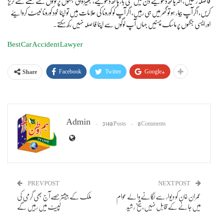
فاصلہ رکھیں، اکثر ہاتھ دھویئے دن میں کئی بار ہاتھ دھویئے، بھیڑ والی جگہوں پر لوگوں سے ملنے سے گریز
کریں، اگر آپ بیمار ہو تو گھر میں ہی رہیں، اگر آپ کو کورونا کی علامات ہیں تو اپنا خود کورونا ٹیسٹ کروایئے
اور ایسی جگہوں پر ماسک پہنیں جہاں آپ لوگوں سے اپنا فاصلہ نہیں رکھ سکتے۔
Best Car Accident Lawyer
Facebook
Twitter
Google+
Share
Admin
3140 Posts
0 Comments
PREV POST
NEXT POST
عمران خان کو دیوار سے لگانے والے عوام
ملک کے بیشتر حصے آج بھی گرمی کی
میں جانے کے قابل نہیں، شیخ رشید
لپیٹ میں رہیں گے