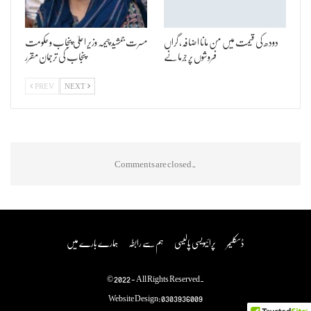
دودھ کی قیمت میں من مانا اضافہ، گراں
مسرت جمشید چیمہ وزیر اعلیٰ پنجاب و حکومت
فروشوں پر جرمانے
پنجاب کی ترجمان مقرر
PREV
NEXT
Comments are closed.
ڈسکلیمر
پرائیویسی پالیسی
ہم سے رابطہ
ہمارے بارے میں
© 2022 - All Rights Reserved.
Website Design:
0303936009