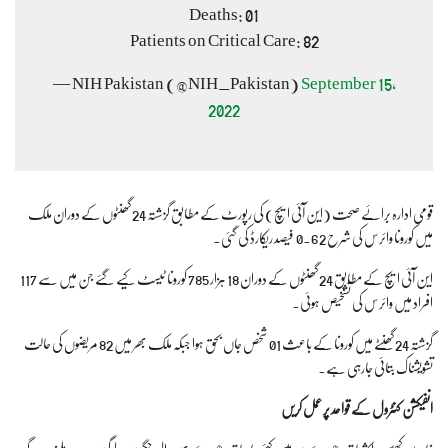
Deaths: 01
Patients on Critical Care: 82
— NIH Pakistan (@NIH_Pakistan)
September 15,
2022
قومی ادارہ برائے صحت (این آئی ایچ) کی رپورٹ کے مطابق گزشتہ 24 گھنٹوں کے دوران ملک
میں کورونا وائرس کی شرح 0.62 فیصد ریکارڈ کی گئی۔
این آئی ایچ کے مطابق 24 گھنٹوں کے دوران 18 ہزار 785 کورونا ٹیسٹ کیے گئے جن میں سے 117
افراد میں وائرس کی تشخیص ہوئی۔
گزشتہ 24 گھنٹے میں کورونا کے باعث 01 شخص جاں بحق ہوا جبکہ ملک بھر میں 82 مریضوں کی حالت
تشویشناک بتائی جارہی ہے۔
انفیکشن کنٹرول کے قواعد پر عمل کریں