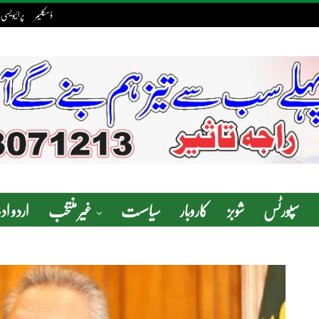
ڈسکلیمر
پرائیویسی 
سپورٹس
شوبز
کاروبار
سیاسست
غیر منتخب
اردو ا