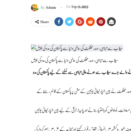
On
Sep 13, 2022
By
Admin
Share
سیلاب سے تباہی، صدر مملکت کی عالمی دنیا سے پاکستان کی مدد کی اپیل
دا ہونے والے بڑے سیلاب سے ہونے والی تباہی سے نمٹنے کے لیے پاکستان کی مدد
 صدر مملکت نے بین الپارلیمانی یونین کے مشن پر پاکستان کے قائم رہنے کے
وات، نوجوانوں کو بااختیار بنانے اور پائیدار ترقی کے لیے بین الپارلیمانی یونین
 جموں و کشمیر میں انسانی حقوق برقرار رکھنے اور تنازعہ کے حل میں اہم کردار کی