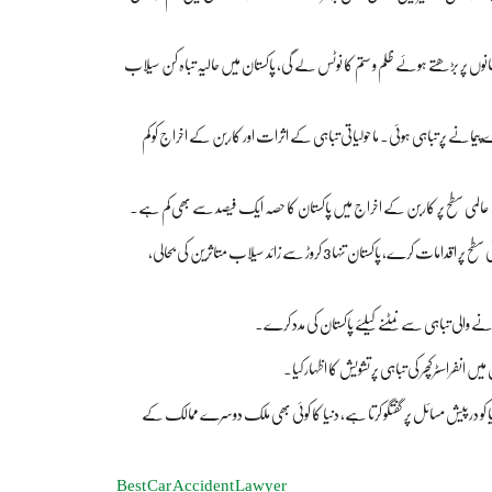
لمانوں پر بڑھتے ہوئے ظلم و ستم کا نوٹس لے گی، پاکستان میں حالیہ تباہ کن سیلاب
 پیمانے پر تباہی ہوئی۔ ماحولیاتی تباہی کے اثرات اور کاربن کے اخراج کو کم
 عالمی سطح پر کاربن کے اخراج میں پاکستان کا حصہ ایک فیصد سے بھی کم ہے۔
انہوں نے کہا کہ بین الپارلیمانی یونین ماحولیاتی تبدیلی کے منفی اثرات کو کم کرنے کے لیے پارلیمانی سطح پر اقدامات کرے، پاکستان تنہا 3 کروڑ سے زائد سیلاب متاثرین کی بحالی،
والی تباہی سے نمٹنے کیلئے پاکستان کی مدد کرے۔
نفراسٹرکچر کی تباہی پر تشویش کا اظہار کیا۔
 دنیا کو درپیش مسائل پر گفتگو کرتا ہے، دنیا کا کوئی بھی ملک دوسرے ممالک کے
Best Car Accident Lawyer