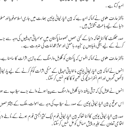
امید کرتا ہے۔
ڈاکٹر عارف علوی نے کہا کہ امید ہے کہ بین الپارلیمانی یونین بھارت میں جاری اسلامو فوبیا اور مس
دنیا کے لیے باعثِ تشویش ہیں۔
صدر مملکت کا کہنا تھا کہ دنیا کے کئی حصوں خصوصاً پاکستان میں موسمیاتی تبدیلیوں کی وجہ سے بڑے
کرنے کے لیے جنگی بنیادوں پر سنجیدہ، بامعنی اور موثر اقدامات کی ضرورت ہے۔
ڈاکٹر عارف علوی نے کہا کہ افسوس کہ پاکستان کو گلوبل وارمنگ کے بدترین اثرات کا سامنا ہے،
لاکھوں گھروں اور اہم انفراسٹرکچر کی تعمیر نو کا کام نہیں کر سکتا۔
انہوں نے اپیل کی کہ ترقی یافتہ دنیا گلوبل وارمنگ سے پیدا ہونے والے بڑے سیلاب سے ہونے 
اس موقع پر بین الپارلیمانی یونین کے صدر نے سیلاب کی وجہ سے اموات، ملک کے بیشتر حصوں میں ا
صدر بین الپارلیمانی یونین کا کہنا تھا کہ بین الپارلیمانی فورم ایک کثیرالجہتی فورم ہونے کے ناطے
اجتماعی تعاون کے بغیر درپیش مسائل کو حل نہیں کرسکتا۔