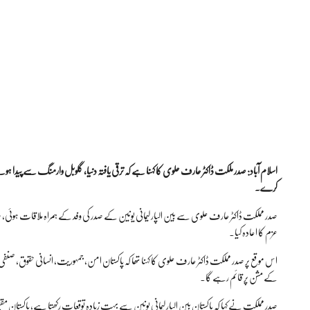
اسلام آباد: صدر ملکت ڈاکٹر عارف علوی کا کہنا ہے کہ ترقی یافتہ دنیا، گلوبل وارمنگ سے پی
کرے۔
صدر مملکت ڈاکٹر عارف علوی سے بین الپارلیمانی یونین کے صدر کی وفد کے ہمراہ ملاقات ہوئی،
عزم کا اعادہ کیا۔
اس موقع پر صدر مملکت ڈاکٹر عارف علوی کا کہنا تھا کہ پاکستان امن، جمہوریت، انسانی حقوق، صنفی مسا
کے مشن پر قائم رہے گا۔
صدر مملکت نے کہا کہ پاکستان بین الپارلیمانی یونین سے بہت زیادہ توقعات رکھتا ہے، پاکستان مقبوضہ