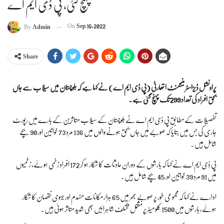
پہنچ گئی، پی ڈی ایم اے
On
Sep 16, 2022
By
Admin
Share
پراونشل ڈیزاسٹر منیجمنٹ اتھارٹی (پی ڈی ایم اے) نے
کہا ہے کہ
بلوچستان میں سیلاب سے جاں
بحق افراد کی تعداد 299 تک پہنچ گئی ہے۔
تفصیلات کے مطابق پی ڈی ایم اے نے بلوچستان کے سیلاب متاثرین کے بارے میں رپورٹ
جاری کی جس میں بتایا کہ صوبے میں جاں بحق ہونے والوں میں 136 مرد 73 خواتین اور 90 بچے
شامل ہیں۔
پی ڈی ایم اے نے کہا کہ بارشوں کے دوران حادثات کا شکار ہو کر 172 افراد زخمی ہوئے، زخمیوں
میں 91 مرد 39 خواتین اور 45 بچے شامل ہیں۔
ادارے نے کہا کہ مجموعی طور پر صوبے بھر میں 65 ہزار مکانات منہدم اور جزوی نقصان کا شکار
ہوئے، بارشوں میں 1500 کلو میٹر پر مشتمل مختلف شاہرائیں بھی شدید متاثر ہوئی ہیں۔