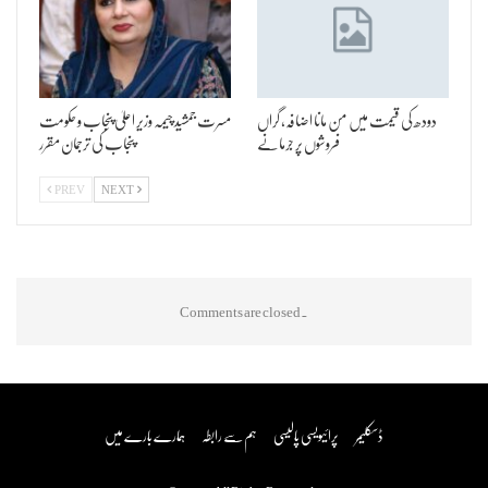
دودھ کی قیمت میں من مانا اضافہ، گراں
مسرت جمشید چیمہ وزیر اعلیٰ پنجاب و حکومت
فروشوں پر جرمانے
پنجاب کی ترجمان مقرر
PREV
NEXT
Comments are closed.
ڈسکلیمر
پرائیویسی پالیسی
ہم سے رابطہ
ہمارے بارے میں