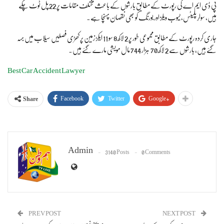
پی ڈی ایم اے کی رپورٹ کے مطابق بارشوں کے باعث مختلف مقامات پر 22 پل ٹوٹ چکے
ہیں، سولر پلیٹس، ٹیوب ویلز اور بورنگ کو بھی نقصان پہنچا ہے۔
جاری کردہ رپورٹ کے مطابق مجموعی طور پر 2 لاکھ 8 سو 11 ایکڑ زمین پر کھڑی فصلیں سیلاب میں بہہ
گئے ہیں، بارشوں سے 2 لاکھ 70 ہزار 744 مال مویشی مارے گئے ہیں۔
Best Car Accident Lawyer
Facebook
Twitter
Google+
Share
Admin
3140 Posts
0 Comments
PREV POST
NEXT POST