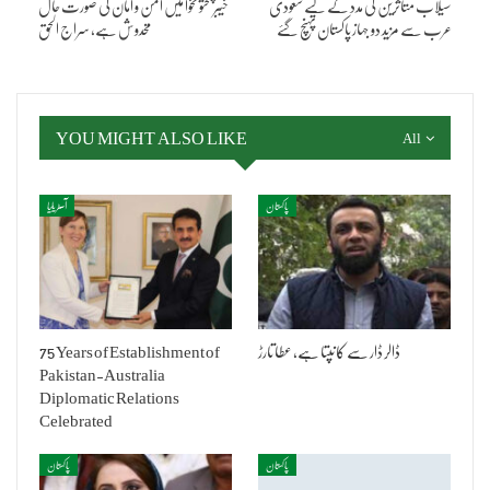
سیلاب متاثرین کی مدد کے لیے سعودی
خیبرپختونخوا میں امن و امان کی صورت حال
عرب سے مزید دو جہاز پاکستان پہنچ گئے
مخدوش ہے، سراج الحق
YOU MIGHT ALSO LIKE
All
پاکستان
آسٹریلیا
ڈالر ڈار سے کانپتا ہے، عطا تارڑ
75 Years of Establishment of
Pakistan-Australia
Diplomatic Relations
Celebrated
پاکستان
پاکستان