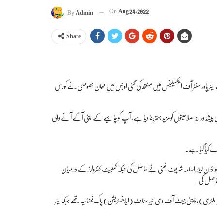
On
Aug 24, 2022
By
Admin
Share
ج پاک فضائیہ کے ایئر پاور سنٹر آف ایکسیلینس میں منعقد کی گئی او جس میں مہمان خصوصی نے کورس
 ورانہ صلاحیتوں کو مزید بہتر بنا دیا ہے، آپ کو چاہیے کے اپنی آگے آنے والی
نگ کیا گیا ہے۔
کواڈرن لیڈر اسامہ شریف غنی نے حاصل کی جبکہ کمبیٹ کنٹرولرز کے درمیان
نے حاصل کی۔
یاز (ملٹری)، ڈپٹی چیف آف دی ائیر سٹاف (ایڈمنسٹریشن) پاک فضائیہ تھے جبکہ ایئر