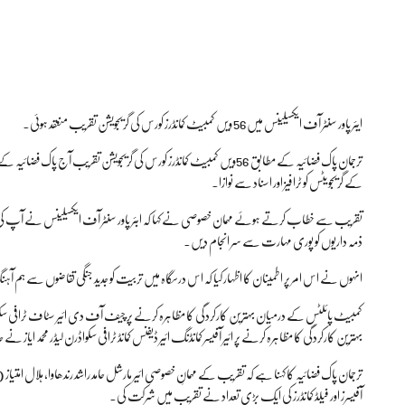
ایئر پاور سنٹر آف ایکسیلینس میں56 ویں کمبیٹ کمانڈرز کورس کی گریجویشن تقریب منعقد ہوئی۔
ترجمان پاک فضائیہ کے مطابق 56ویں کمبیٹ کمانڈرز کورس کی گریجویشن تقریب آ
کے گریجویٹس کو ٹرافیز اور اسناد سے نوازا۔
تقریب سے خطاب کرتے ہوئے مہمان خصوصی نے کہا کہ ابئر پاور سنٹر آف ایکسیلینس نے آپ کی پیشہ
ذمہ داریوں کو پوری مہارت سے سر انجام دیں۔
انہوں نے اس امر پر اطمینان کا اظہار کیا کہ اس درسگاہ میں تربیت کو جدید جنگی تقاضوں سے ہم آہ
کمبیٹ پائلٹس کے درمیان بہترین کارکردگی کا مظاہرہ کرنے پر چیف آف دی ائیر سٹاف ٹرافی س
بہترین کارکردگی کا مظاہرہ کرنے پر ائیر آفیسر کمانڈنگ ائیر ڈیفنس کمانڈ ٹرافی سکواڈرن لیڈر محمد ایاز 
ترجمان پاک فضائیہ کا کہنا ہے کہ تقریب کے مہمانِ خصوصی ائیر مارشل حامد راشد رندھاوا، ہلال امت
آفیسرز اور فیلڈ کمانڈرز کی ایک بڑی تعداد نے تقریب میں شرکت کی۔