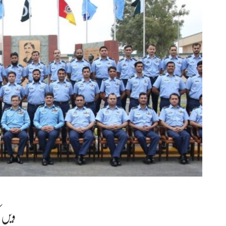
56 وی