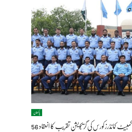
پاکستان
ں کمبیٹ کمانڈرز کورس کی گریجویشن تقریب کا انعقاد