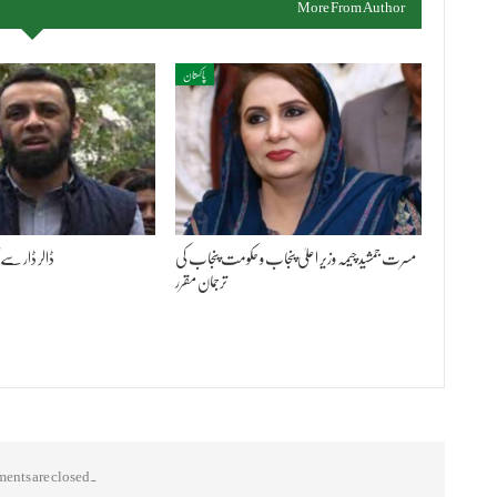
More From Author
پاکستان
مسرت جمشید چیمہ وزیر اعلیٰ پنجاب و حکومت پنجاب کی
ڈالر ڈار سے 
ترجمان مقرر
nts are closed.