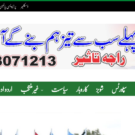
ڈسکلیمر
پرائیویسی پالیس
سپورٹس
شوبز
کاروبار
سیاسست
غیر منتخب
اردو ا