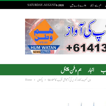
ی
ہم سے رابطہ
ہمارے بارے میں
SATURDAY, AUGUST 8, 2026
دب
اخبار
ہم وطن چینل
56 ویں کمبیٹ کمانڈرز کورس کی گریجویشن تقریب کا انعقاد
پاکستان
Home