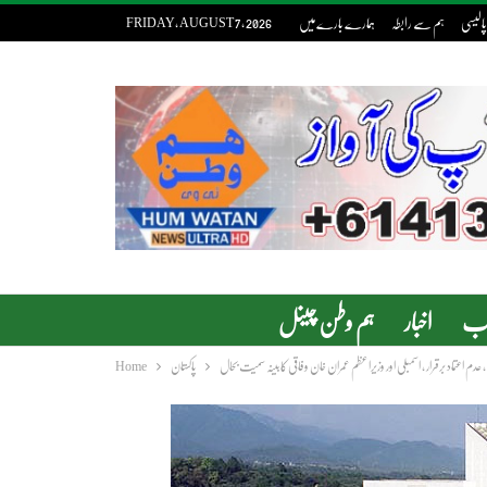
پالیسی
ہم سے رابطہ
ہمارے بارے میں
FRIDAY, AUGUST 7, 2026
دب
اخبار
ہم وطن چینل
عدم اعتماد برقرار ، اسمبلی اور وزیراعظم عمران خان وفاقی کابینہ سمیت بحال
پاکستان
Home