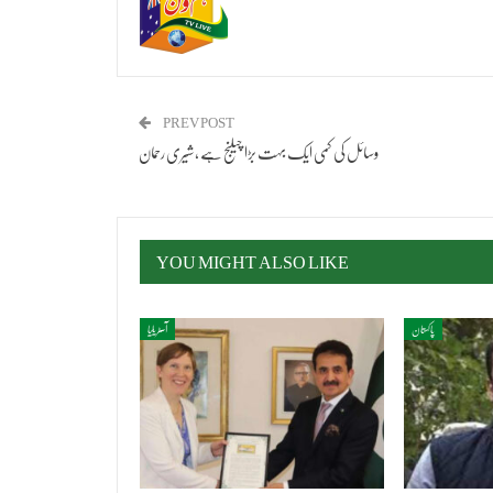
PREV POST
وسائل کی کمی ایک بہت بڑا چیلنج ہے ، شیری رحمان
YOU MIGHT ALSO LIKE
پاکستان
آسٹریلیا