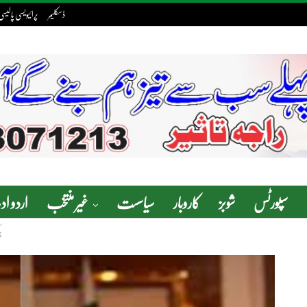
ڈسکلیمر
پرائیویسی پالیسی
سپورٹس
شوبز
کاروبار
سیاسست
غیر منتخب
اردو ا
پ