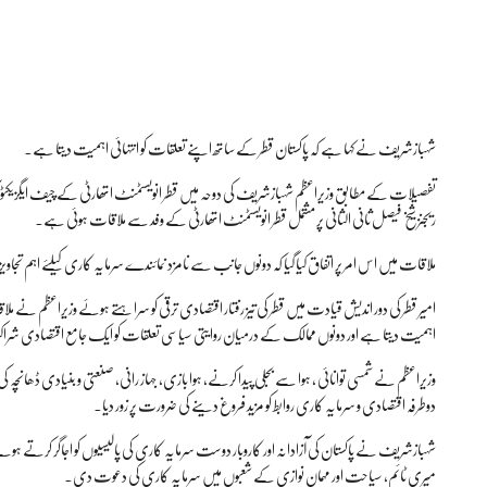
شہبازشریف نے کہا ہے کہ پاکستان قطر کے ساتھ اپنے تعلقات کو انتہائی اہمیت دیتا ہے۔
تفصیلات کے مطابق وزیراعظم شہبازشریف کی دوحہ میں قطر انویسٹمنٹ اتھارٹی کے چیف ایگزیکٹو آفیسر 
ریجنز شیخ فیصل ثانی الثانی پر مشتمل قطر انویسٹمنٹ اتھارٹی کے وفد سے ملاقات ہوئی ہے۔
ملاقات میں اس امر پر اتفاق کیا گیا کہ دونوں جانب سے نامزد نمائندے سرمایہ کاری کیلئے اہم تجاویز 
امیر قطر کی دور اندیش قیادت میں قطر کی تیز رفتار اقتصادی ترقی کو سراہتے ہوئے وزیراعظم نے ملا
اہمیت دیتا ہے اور دونوں ممالک کے درمیان روایتی سیاسی تعلقات کو ایک جامع اقتصادی شر
وزیراعظم نے شمسی توانائی ، ہوا سے بجلی پیدا کرنے، ہوا بازی، جہاز رانی، صنعتی و بنیادی ڈھانچہ
دوطرفہ اقتصادی و سرمایہ کاری روابط کو مزید فروغ دینے کی ضرورت پر زور دیا۔
شہبازشریف نے پاکستان کی آزادانہ اور کاروبار دوست سرمایہ کاری کی پالیسیوں کو اجاگر کرتے ہوئے 
میری ٹائم، سیاحت اور مہمان نوازی کے شعبوں میں سرمایہ کاری کی دعوت دی۔