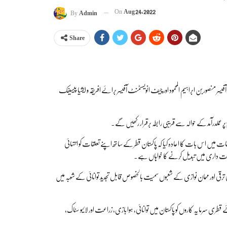
On
Aug 24, 2022
By
Admin
Share
منصور بن ابراہیم المحمود اور چیف انویسٹمنٹ آفیسر برائے افریقہ و ایشیا پیسیفک
پر عملدرآمد کے حوالہ سے قریبی رابطہ برقرار رکھیں گے۔
قات میں اس بات کا اعادہ کیا کہ پاکستان قطر کے ساتھ اپنے تعلقات کو انتہائی
اکت داری میں تبدیل کرنے کا خواہاں ہے۔
 کی ترقی اور مہمان نوازی کے شعبوں سمیت بالخصوص قابل تجدید توانائی کے شعبہ میں
قطری سرمایہ کاروں کو پاکستان میں توانائی، ہوا بازی، زراعت اور لائیو سٹاک،