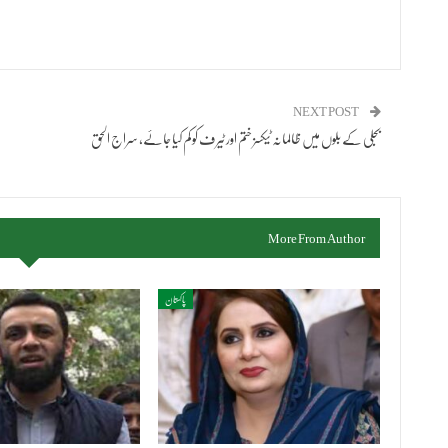
NEXT POST
بجلی کے بلوں میں ظالمانہ ٹیکسز ختم اور ٹیرف کو کم کیا جائے، سراج الحق
More From Author
پاکستان