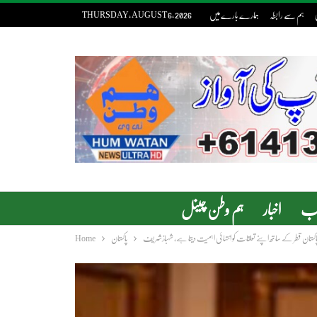
ہم سے رابطہ
ہمارے بارے میں
THURSDAY, AUGUST 6, 2026
دب
اخبار
ہم وطن چینل
اکستان قطر کے ساتھ اپنے تعلقات کو انتہائی اہمیت دیتا ہے، شہبازشریف
پاکستان
Home