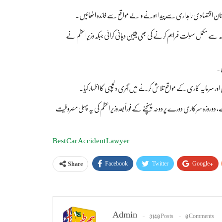
ن پاکستان اقتصادی راہداری سے پیدا ہونے والے مواقع سے فائدہ اٹھائیں۔
 سے مکمل سہولت فراہم کرنے کی بھی یقین دہانی کرائی جبکہ وزیراعظم نے
ی۔
 اور سرمایہ کاری کے مواقع تلاش کرنے میں گہری دلچسپی کا اظہار کیا۔
 روزہ سرکاری دورے پر دوحہ پہنچنے کے فوراً بعد وزیراعظم کی یہ پہلی مصروفیت
Best Car Accident Lawyer
Facebook
Twitter
Google+
Share
Admin
3140 Posts
0 Comments