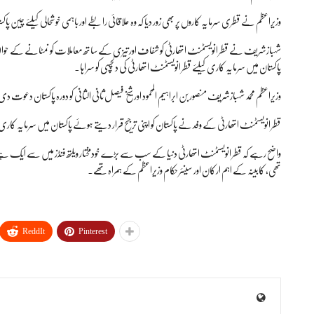
وزیراعظم نے قطری سرمایہ کاروں پر بھی زور دیا کہ وہ علاقائی رابطے اور باہمی خوشحالی کیلئے چی
شہبازشریف نے قطر انویسٹمنٹ اتھارٹی کو شفاف اور تیزی کے ساتھ معاملات کو نمٹانے کے حوالہ
پاکستان میں سرمایہ کاری کیلئے قطر انویسٹمنٹ اتھارٹی کی دلچسپی کو سراہا۔
وزیراعظم محمد شہبازشریف منصور بن ابراہیم المحمود اور شیخ فیصل ثانی الثانی کو دورہ پاکستان دعوت د
قطر انویسٹمنٹ اتھارٹی کے وفد نے پاکستان کو اپنی ترجیح قرار دیتے ہوئے پاکستان میں سرمایہ کاری
واضح رہے کہ قطر انویسٹمنٹ اتھارٹی دنیا کے سب سے بڑے خودمختار ویلتھ فنڈز میں سے ایک ہے، دو
تھی، کابینہ کے اہم ارکان اور سینئر حکام وزیراعظم کے ہمراہ تھے۔
ReddIt
Pinterest