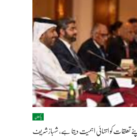
پاکستان
نے تعلقات کو انتہائی اہمیت دیتا ہے، شہبازشریف