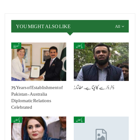
YOU MIGHT ALSO LIKE
All
پاکستان
آسٹریلیا
ڈالر ڈار سے کانپتا ہے، عطا تارڑ
75 Years of Establishment of
Pakistan-Australia
Diplomatic Relations
Celebrated
پاکستان
پاکستان