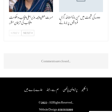
دودھ کی قیمت میں من مانا اضافہ، گراں
مسرت جمشید چیمہ وزیر اعلیٰ پنجاب و حکومت
فروشوں پر جرمانے
پنجاب کی ترجمان مقرر
PREV
NEXT
Comments are closed.
ڈسکلیمر
پرائیویسی پالیسی
ہم سے رابطہ
ہمارے بارے میں
© 2022 - All Rights Reserved.
Website Design:
0303936009