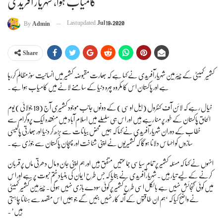
کامیاب ہوا، شہریار آفریدی
Last updated
Jul 19, 2020
By
Admin
Share
کشمیر کمیٹی کے چیئرمین شہریار آفریدی نے کہا ہے کہ بھارت مقبوضہ کشمیر میں انسانیت سوز مظالم کررہا
ہے اور پاکستان اس کا مکروہ چہرہ دنیا کے سامنے لانے میں کامیاب ہوا ہے۔
خیال رہے کہ لائن آف کنٹرول (ایل او سی) کے دونوں جانب موجود کشمیری آج (19 جولائی) یوم
الحاق پاکستان کے طور پر منا رہے ہیں اور اس ہی سلسلے میں اسلام آباد میں منعقدہ ایک پروگرام سے
خطاب کے دوران شہریار آفریدی نے کہا کہ ہمیں محض بیانات سے بڑھ کر دنیا اور بھارتی پالیسی
سازوں کو احساس دلانا ہوگا کہ کشمیریوں نے اپنی شناخت اور پہچان پاکستان سے جوڑی ہے۔
انہوں نے کہا کہ مسئلہ کشمیر پر تمام سیاسی جماعتیں متفق ہیں اور ہم اپنی جان و مال دھرتی ماں پر قربان
کرنے کے لیے تیار ہیں۔ شہریار آفریدی نے بتایا کہ جس طرح ایمان کی بنیاد ختم نبوت پر ہے اور اس
میں کوئی گنجائش نہیں ہے بالکل اسی طرح کشمیر پر کوئی سودے بازی نہیں ہوگی۔ چیئرمین کشمیر کمیٹی
نے واضح کیا کہ ‘ہم ان طاقتوں کے آلہ کار نہیں بنیں گے جو ہمیں اس مقصد سے ہٹانا چاہتی
ہیں’۔