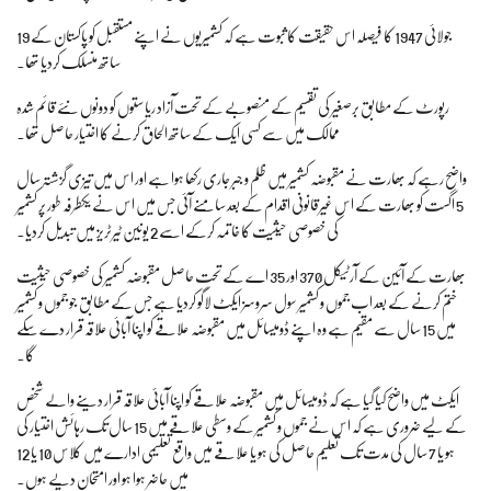
19 جولائی 1947 کا فیصلہ اس حقیقت کا ثبوت ہے کہ کشمیریوں نے اپنے مستقبل کو پاکستان کے
ساتھ منسلک کردیا تھا۔
رپورٹ کے مطابق برصغیر کی تقسیم کے منصوبے کے تحت آزاد ریاستوں کو دونوں نئے قائم شدہ
ممالک میں سے کسی ایک کے ساتھ الحاق کرنے کا اختیار حاصل تھا۔
واضح رہے کہ بھارت نے مقبوضہ کشمیر میں ظلم و جبر جاری رکھا ہوا ہے اور اس میں تیزی گزشتہ سال
5 اگست کو بھارت کے اس غیرقانونی اقدام کے بعد سامنے آئی جس میں اس نے یکطرفہ طور پر کشمیر
کی خصوصی حیثیت کا خاتمہ کرکے اسے 2 یونین ٹیرٹریز میں تبدیل کردیا۔
بھارت کے آئین کے آرٹیکل 370 اور 35 اے کے تحت حاصل مقبوضہ کشمیر کی خصوصی حیثیت
ختم کرنے کے بعد اب جموں و کشمیر سول سروسز ایکٹ لاگو کردیا ہے جس کے مطابق جو جموں و کشمیر
میں 15 سال سے مقیم ہے وہ اپنے ڈومیسائل میں مقبوضہ علاقے کو اپنا آبائی علاقہ قرار دے سکے
گا۔
ایکٹ میں واضح کیا گیا ہے کہ ڈومیسائل میں مقبوضہ علاقے کو اپنا آبائی علاقہ قرار دینے والے شخص
کے لیے ضروری ہے کہ اس نے جموں و کشمیر کے وسطی علاقے میں 15 سال تک رہائش اختیار کی
ہو یا 7 سال کی مدت تک تعلیم حاصل کی ہو یا علاقے میں واقع تعلیمی ادارے میں کلاس 10 یا 12
میں حاضر ہوا ہو اور امتحان دیے ہوں۔