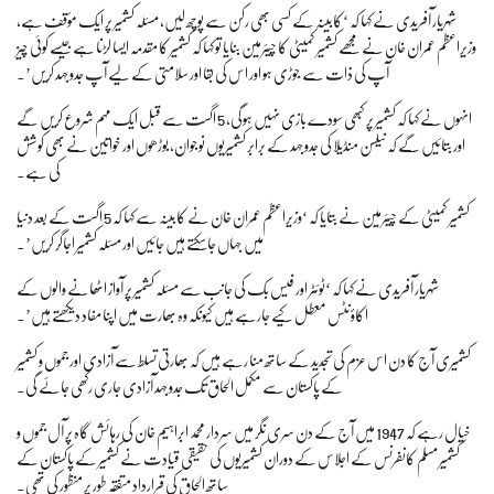
شہریار آفریدی نے کہا کہ ‘کابینہ کے کسی بھی رکن سے پوچھ لیں، مسئلہ کشمیر پر ایک مؤقف ہے،
وزیراعظم عمران خان نے مجھے کشمیر کمیٹی کا چیئرمین بنایا تو کہا کہ کشمیر کا مقدمہ ایسا لڑنا ہے جیسے کوئی چیز
آپ کی ذات سے جوڑی ہو اور اس کی بقا اور سلامتی کے لیے آپ جدوجہد کریں’۔
انہوں نے کہا کہ کشمیر پر کبھی سودے بازی نہیں ہوگی، 5 اگست سے قبل ایک مہم شروع کریں گے
اور بتائیں گے کہ نیلسن منڈیلا کی جدوجہد کے برابر کشمیریوں نوجوان، بوڑھوں اور خواتین نے بھی کوشش
کی ہے۔
کشمیر کمیٹی کے چیئرمین نے بتایا کہ ‘وزیراعظم عمران خان نے کابینہ سے کہا کہ 5 اگست کے بعد دنیا
میں جہاں جاسکتے ہیں جائیں اور مسئلہ کشمیر اجاگر کریں’۔
شہریار آفریدی نے کہا کہ ‘ٹوئٹر اور فیس بک کی جانب سے مسئلہ کشمیر پر آواز اٹھانے والوں کے
اکاؤنٹس معطل کیے جارہے ہیں کیونکہ وہ بھارت میں اپنا مفاد دیکھتے ہیں’۔
کشمیری آج کا دن اس عزم کی تجدید کے ساتھ منا رہے ہیں کہ بھارتی تسلط سے آزادی اور جموں و کشمیر
کے پاکستان سے مکمل الحاق تک جدوجہد آزادی جاری رکھی جائے گی۔
خیال رہے کہ 1947 میں آج کے دن سری نگر میں سردار محمد ابراہیم خان کی رہائش گاہ پر آل جموں و
کشمیر مسلم کانفرنس کے اجلاس کے دوران کشمیریوں کی حقیقی قیادت نے کشمیر کے پاکستان کے
ساتھ الحاق کی قرارداد متفقہ طور پر منظور کی تھی۔