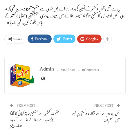
اس سے قبل جموں و کشمیر کے آئین کی دفعہ 35 اے میں شہری سے متعلق تعریف درج تھی کہ وہ
ہی شخص ڈومیسائل کا مستحق ہوگا جو مقبوضہ علاقے میں ریلیف اینڈ ری ہیبیلٹیشن (بحالی) کمشنر کے
پاس بطور تارکین وطن رجسٹرڈ ہو۔
Facebook
Twitter
Google+
Share
Admin
3140 Posts
0 Comments
PREV POST
NEXT POST
تھیٹر بند ہونے سے فنکار فاقہ کشی پر مجبور
مقبوضہ کشمیر سے متعلق حدیقہ کیانی کا گانا
ہیں، نسیم وکی
یوٹیوب سے ہٹائے جانے کے بعد
دوبارہ ریلیز