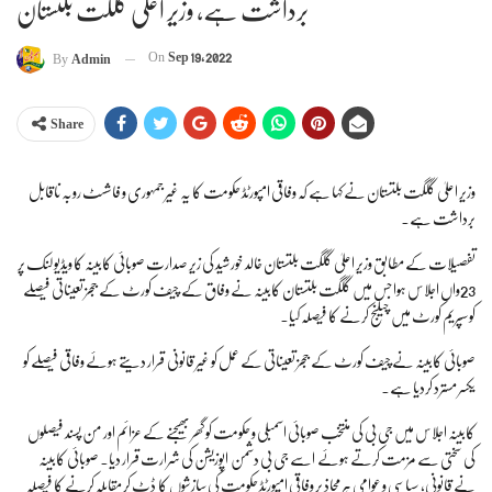
برداشت ہے، وزیر اعلیٰ گلگت بلتستان
On
Sep 19, 2022
By
Admin
Share
وزیر اعلیٰ گلگت بلتستان نے کہا ہے کہ وفاقی امپورٹڈ حکومت کا یہ غیر جمہوری و فاشسٹ روبہ ناقابل
برداشت ہے۔
تفصیلات کے مطابق وزیر اعلیٰ گلگت بلتستان خالد خورشید کی زیر صدارت صوبائی کابینہ کا ویڈیو لنک پر
23واں اجلاس ہوا جس میں گلگت بلتستان کابینہ نے وفاق کے چیف کورٹ کے ججز تعیناتی فیصلے
کو سپریم کورٹ میں چیلنج کرنے کا فیصلہ کیا۔
صوبائی کابینہ نے چیف کورٹ کے ججز تعیناتی کے عمل کو غیر قانونی قرار دیتے ہوئے وفاقی فیصلے کو
یکسر مسترد کردیا ہے۔
کابینہ اجلاس میں جی بی کی منتخب صوبائی اسمبلی و حکومت کو گھر بھیجنے کے عزائم اور من پسند فیصلوں
کی سختی سے مزمت کرتے ہوئے اسے جی بی دشمن اپوزیشن کی شرارت قرار دیا۔ صوبائی کابینہ
نے قانونی، سیاسی و عوامی ہر محاذ پر وفاقی امپورٹڈ حکومت کی سازشوں کا ڈٹ کر مقابلہ کرنے کا فیصلہ