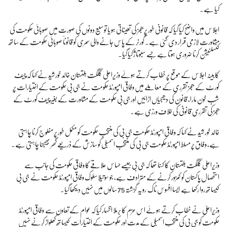
کیا ہے۔
اجلاس میں واضح کیا گیا کہ قانونی طور پر ججز کی تعیناتی ہو یا توسیع دونوں کی صورت میں صوبائی حکومت کی
مشاورت لازمی قرار دی گئی ہے۔ گورنر کے پاس جانے والی سمری کو قانوناً صوبائی حکومت کے ساتھ
کنسلٹیشن کرنا ضروری ہوتا ہے جسے سبوتاژ کیا گیا۔
کابینہ اجلاس کے موقع پر خطاب کرتے ہوئے وزیراعلیٰ گلگت بلتستان خالد خورشید نے کہا کہ چیف
کورٹ کے ججز تقرری کے معاملے میں وفاقی امپورٹڈ حکومت نے جی بی حکومت کے اختیارات پر
شب خون مارا، قانون کی دھیجیاں اڑائیں اور جی بی حکومت کے مشاورت کے بغیر چیف کورٹ کے
ججز کی تقرری قانونی کی خلاف ورزی ہے۔
خالد خورشید نے کہا کہ وفاقی امپورٹڈ حکومت جی بی کی منتخب حکومت کو مکمل طور پر مفلوج کرنا چاہتی
ہے، وفاق پر مسلط امپورٹڈ حکومت جی بی کی منتخب اسمبلی کو سازش کے ذریعے گھر بھیجنا چاہتی ہے۔
وزیراعلیٰ گلگت بلتستان کا کہنا تھا کہ جی بی جیسے حساس علاقے کا وفاقی حکومت کی جانب سے
استحصال پاکستان کو کمزور کرنے کے مترادف ہے، جو سوتیلا سلوک وفاقی امپورٹڈ حکومت نے جی بی
کیساتھ روا رکھا ہے ایسا افسوس ناک رویہ گزشتہ 75 سالوں میں نہیں دیکھا گیا۔
وزیراعلیٰ نے خطاب کرتے ہوئے اس عزم کا برملا اظہار کیا کہ عوام کے تعاون سے وفاقی امپورٹڈ
حکومت کو جی بی کی منتخب اسمبلی کے مدت اور حکومت کے اختیارات کیساتھ کھلواڑ کرنے نہیں