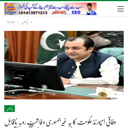
پاکستان
Home
پاکستان
وفاقی امپورٹڈ حکومت کا یہ غیر جمہوری و فاشسٹ روبہ ناقابل