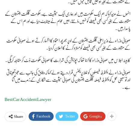
کے مشاورت کے بغیر ہو ہمیں قابل قبول نہیں۔
انہوں نے مزید کہا کہ ہم ایک حکومت ہیں اور ہماری ایک حیثیت ہے،حکومت گلگت بلتستان کے
مشاورت کے بغیر کسی بھی فیصلے کو نہیں مانتے،ہمیں عوام نے مینڈیٹ دیا ہے اور ہم اس کے
پاسدار ہیں۔
صوبائی وزراء نے وزیر اعلیٰ گلگت بلتستان کے اوپر بھرپور اعتماد کا اظہار کرتے ہوئے صوبائی حکومت
کے مشاورت کے بغیر کسی بھی فیصلے کو مسترد کرنے کا اعلان کردیا۔
کابینہ اجلاس میں صوبائی وزراء کا کہنا تھا کہ اپوزیشن کی شرارت کا صوبائی حکومت ڈٹ کر مقابلہ کریگی۔
صوبائی وزراء نے یکطرفہ فیصلوں کو غلط پریکٹس قرار دیتے ہوئے کہا کہ وفاق کی جانب سے ججز تعیناتی
اور توسیعی عمل کو یکطرفہ فیصلہ گلگت بلتستان کی صوبائی حیثیت سے انکاری کے زمرے میں آتا
ہے۔
Best Car Accident Lawyer
Facebook
Twitter
Google+
Share