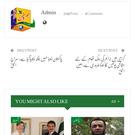
Admin
3140 Posts
0 Comments
PREV POST
NEXT POST
کراچی میں جرائم کی روک تھام کے لئے
پاکستان ڈوبا نہیں بلکہ ڈبویا گیا ہے، سراج
مقامی پولیس کا ہونا ضروری ہے، امین
الحق
الحق
YOU MIGHT ALSO LIKE
All
پاکستان
آسٹریلیا