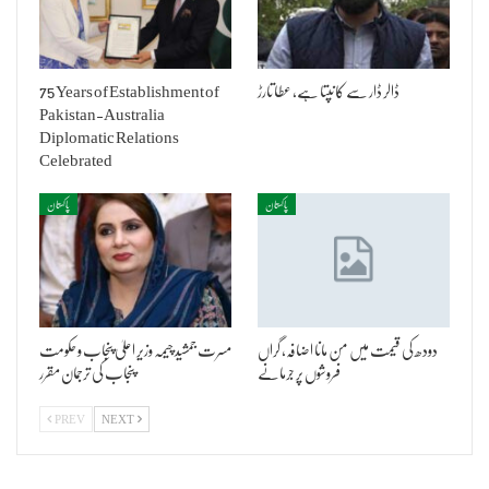
ڈالر ڈار سے کانپتا ہے، عطا تارڑ
75 Years of Establishment of
Pakistan-Australia
Diplomatic Relations
Celebrated
پاکستان
پاکستان
دودھ کی قیمت میں من مانا اضافہ، گراں
مسرت جمشید چیمہ وزیر اعلیٰ پنجاب و حکومت
فروشوں پر جرمانے
پنجاب کی ترجمان مقرر
PREV
NEXT