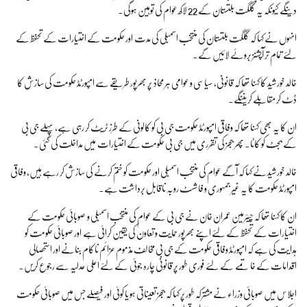
دینگے کیونکہ یہ گلگت بلتستان کے 22 لاکھ عوام کی توہین ہوگی۔
انہوں نے کہا کہ گلگت بلتستان کی منتخب اسمبلی کی مدت اور حکومت کے اختیارات کے تحفظ کے
لئے تمام تر آپشنز بروئے لائیں گے۔
خالد خورشید کا کہنا تھا کہ قانونی، سیاسی و عوامی ہر محاذ پر بھرپور طریقے سے امپورٹڈ حکومت کی سازش کا
ڈٹ کر مقابلے کریںنگے۔
ان کا یہ بھی کہنا تھا کہ وفاقی امپورٹڈ حکومت جی بی کو کالونی کے طرز ٹریٹ کر رہی ہے،پہلے جی بی
کے بجٹ کو کاٹا۔ پھر ججز کی تقرری میں جی بی حکومت کے اختیارات میں مداخلت کی گئی۔
خالد خورشید نے کہا کہ آگے عوام کی منتخب اسمبلی اور حکومت کو ختم کرنے کی سازش کر رہے ہیں، وفاقی
امپورٹڈ حکومت کا یہ غیر جمہوری و فاشسٹ روبہ ناقابل برداشت ہے۔
ان کا کہنا تھا کہ چیئرمین عمران خان نے جی بی کے عوام کی منتخب اسمبلی و صوبائی حکومت کے
اختیارات کے تحفظ کے لئے اپنے بھرپور حمایت و تعاون کی یقین کرائی ہے اور صوبائی حکومت کو
ہدایت کی ہے کہ امپورٹڈ وفاقی حکومت کے جی بی مخالف مذموم عزائم ناکام بنانے اور استحصالی
اقدامات کے خاتمے کے لئے فوری طور پر قانونی چارہ جوئی کے لئے اعلی عدلیہ سے رجوع کریں۔
اجلاس میں صوبائی وزراء نے مشترکہ طور پر کہا کہ ججز تعیناتی ہو یا کوئی اور فیصلے جس میں صوبائی حکومت