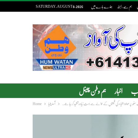
ی
ہم سے رابطہ
ہمارے بارے میں
SATURDAY, AUGUST 8, 2026
دب
اخبار
ہم وطن چینل
ر پر موجود اشیاء کی قیمتوں کے حوالے سے بہت زیادہ تنقید کر رہا ھے۔
آسٹریلیا
Home