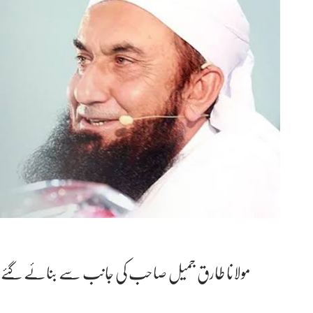
مولانا طارق جمیل صاحب کی جانب سے بنائے گئے ایک