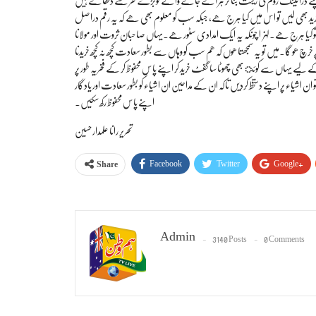
خرید بھی لیں تو اس میں کیا ہرج ھے، جبکہ سب کو معلوم بھی ھے کہ یہ رقم دراصل
 تو کیا ہرج ھے۔لہزا چونکہ یہ ایک امدادی سٹور ھے۔یہاں صاحبان ثروت اور مولانا
 گا۔میں تو یہ سمجھتا ھوں کہ ھم سب کو وہاں سے بطور سعادت کچھ نہ کچھ خریدنا
د کے لیے یہاں سے کوئ بھی چھوٹا سا گفٹ خرید کر اپنے پاس محفوظ کر کے فخریہ طور پر
ان اشیاء پر اپنے دستخط کردیں تاکہ ان کے مداحین ان اشیاء کو بطور سعادت اور یادگار
اپنے پاس محفوظ رکھ سکیں۔
تحریر رانا علمدار حسین
Facebook
Twitter
Google+
Share
Admin
3140 Posts
0 Comments