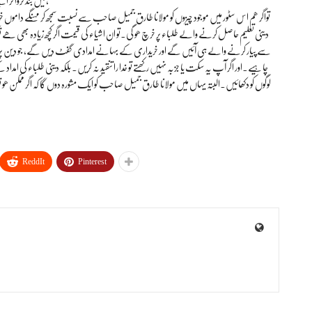
تواگر ھم اس سٹور میں موجود چیزوں کو مولانا طارق جمیل صاحب سے نسبت سمجھ کر مہنگے داموں 
دینی تعلیم حاصل کرنے والے طلباء پر خرچ ھو گی۔تو ان اشیاء کی قیمت اگر کچھ زیادہ بھی ھے
سے پیار کرنے والے ہی آئیں گے اور خریداری کے بہانے امدادی گفٹ دیں گے، جو دین پر خرچ ھو
چاہیے۔اور اگر آپ یہ سکت یا جزبہ نہیں رکھتے تو خدا را تنقید نہ کریں۔ بلکہ دینی طلباء کی امدا
لوگوں کو دکھائیں۔البتہ یہاں میں مولانا طارق جمیل صاحب کو ایک مشورہ دوں گا کہ اگر ممکن ھو تو 
ReddIt
Pinterest