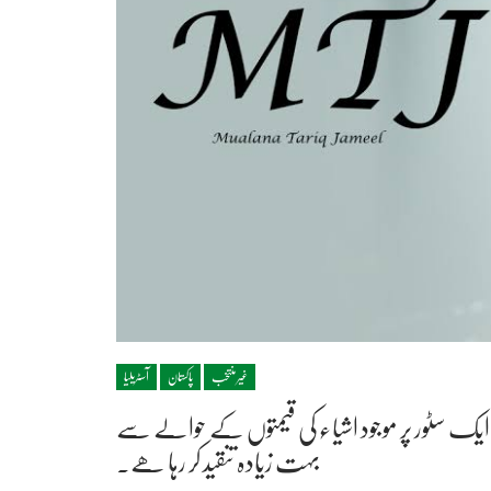
غیر منتخب
پاکستان
آسٹریلیا
 سٹور پر موجود اشیاء کی قیمتوں کے حوالے سے
بہت زیادہ تنقید کر رہا ھے۔