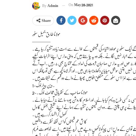
On
May 20, 2021
By
Admin
Share
مولانا طارق جمیل سٹور
————
یک سٹور پر موجود اشیاء کی قیمتوں کے حوالے سے بہت زیادہ تنقید کر رہا ھے۔
 انبار نہیں لگانے۔بلکہ وہ یہ چاہتے ہیں کہ دینی مدارس اپنے اخراجات کیلیے
شکار نہ ھوں اور یہ مدارس صاحبان ثروت کی امداد کے محتاج بھی نہ رہیں۔اب آتے
ہیں نہیں جتنی سوشل میڈیا پر دکھائ جارہی ہیں۔اور اگر ایسا کچھ ہے بھی تو، چونکہ اس
ے ہے لہزا اس سٹور کے متعلق افواہیں پھیلانے والے دو قسم کے طبقات ہیں۔
1-دین بیزار لوگ.
2-مولانا صاحب کے نظریاتی مخالف لوگ۔
کسی نہ کسی طرح بدنام کیا جائے۔اور اسلام کا روشن چہرہ سامنے نہ آنے دیا جائے۔
لانے پر ہی چلتی ھے۔وہ ان قیمتوں پر تنقید کے بہانے اپنے حقیقی بغض کا دل
کھول کر اظہار کر رہے ہیں۔
کاش ھم قیمتوں کو اس نقطہ نظر سے دیکھیں
ے تو ان کے مداح اس چیز کو لاکھوں روپے میں خرید لیتے ہیں، اسے خوبصورت فریم