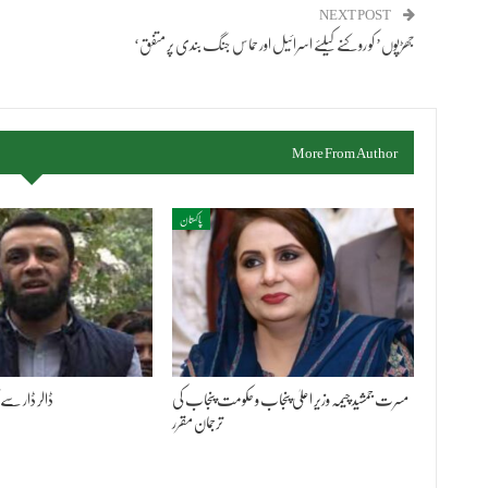
NEXT POST
‘جھڑپوں’ کو روکنے کیلئے اسرائیل اور حماس جنگ بندی پر متفق
More From Author
پاکستان
مسرت جمشید چیمہ وزیر اعلیٰ پنجاب و حکومت پنجاب کی
ڈالر ڈار سے 
ترجمان مقرر