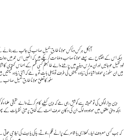
آجکل ہر کس و ناکس مولانا طارق جمیل صاحب کی جانب سے بنائے گئے ا
جبکہ اس کے افتتاح سے پہلے مولانا صاحب وضاحت کر چکے ہیں کہ انھیں اس عمر میں دولت کے
خود کفیل ھو جائیں اور ان مدارس دینیہ میں پڑھنے والے طالبعلم کسی قسم کے احساس کمتری کا 
ہیں ان سٹورز پر موجود اشیاء کی زیادہ قیمتوں کی طرف تو پہلی بات تو یہ ھے کہ اتنی زیادہ قیمتیں 
سٹور کاتعلق مولانا طارق جمیل صاحب س
دین بیزار لوگوں کی تو ھمیشہ سے کوشش رہی ھے کہ دین کیلیے کام کرنے والے حقیقی علماءکو 
جبکہ دینی حلقوں میں موجود وہ لوگ جن کی دکان صرف امت کے نفاق پر مبنی نظریات کے پھی
کہ جب کسی معروف لیڈر، کھلاڑی یا شاعر کے پرانے قلم ،جوتے، ہاکی یا بیٹ کی نیلامی ھوتی ھ
میں بند کروا کر اپنے ڈرائینگ روم کی زینت بنا کر ہر آنے جانے والے کوبڑے فخر سے دکھاتے ہیں،