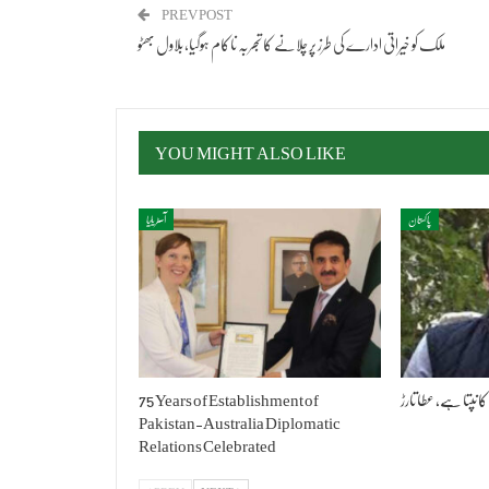
PREV POST
ملک کو خیراتی ادارے کی طرز پر چلانے کا تجربہ ناکام ہوگیا، بلاول بھٹو
YOU MIGHT ALSO LIKE
پاکستان
آسٹریلیا
کانپتا ہے، عطا تارڑ
75 Years of Establishment of
Pakistan-Australia Diplomatic
Relations Celebrated