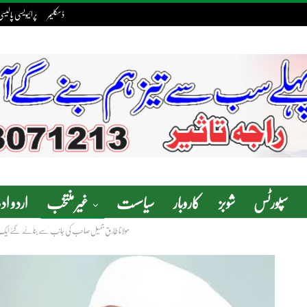
ڈسکلیمر
پرائیویسی پالیس
سپورٹس
شوبز
کاروبار
سیاسست
غیر منتخب
اردو ا
مولانا طارق جمیل صاحب کی جانب سے بنائے گئے ایک سٹو