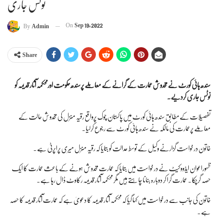
نوٹس جاری
On
Sep 19, 2022
By
Admin
Share
سندھ ہائی کورٹ نے مخدوش عمارت کے گرانے کے معاملے پرسندھ حکومت اورمحکمہ آثار قدیمہ کو
نوٹس جاری کردیے۔
تفصیلات کے مطابق سندھ ہائی کورٹ میں پاکستان چوک پرواقع رقیہ منزل کی مخدوش حالت کے
معاملے پرعمارت کی مالکہ نے سندھ ہائی کورٹ سے رجوع کرلیا۔
خاتون درخواست گزارنے وکیل کے توسط عدالت کو بتایا کہ رقیہ منزل میری پراپرٹی ہے۔
ظہوراعوان ایڈووکیٹ نے درخواست میں بتایا کہ عمارت مخدوش ہونے کے باعث عمارت کا ایک
حصہ گرچکا۔ عمارت گرا کر دوبارہ بنانا چاہتے ہیں مگر محکمہ آثار قدیمہ رکاوٹ ڈال رہا ہے۔
خاتون کی جانب سے درخواست میں کہا گیا کہ محکمہ آثار قدیمہ کا دعویٰ ہے کہ عمارت آثار قدیمہ کا حصہ
ہے۔