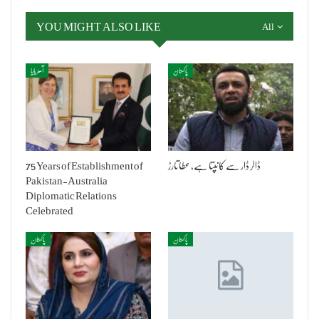
YOU MIGHT ALSO LIKE
All
پاکستان
آسٹریلیا
ڈالر ڈار سے کانپتا ہے، عطا تارڑ
75 Years of Establishment of
Pakistan-Australia
Diplomatic Relations
Celebrated
پاکستان
پاکستان