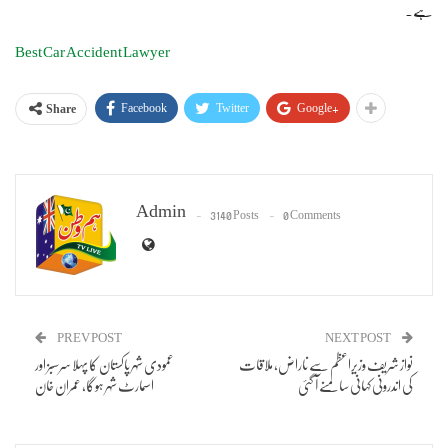
ہے۔
Best Car Accident Lawyer
Facebook
Twitter
Google+
Share
Admin
3140 Posts
0 Comments
PREV POST
NEXT POST
نواز شریف وزیراعظم سے ناراض، ملاقات
عمودی شہر پاکستان کا پہلا سرسبز اور
کی اندرونی کہانی سامنے آ گئی
اسمارٹ شہر ہوگا، عمران خان