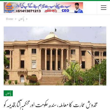
پاکستان
Home
پاکستان
مخدوش عمارت کا معاملہ، سندھ حکومت اورمحکمہ آثارقدیمہ کو