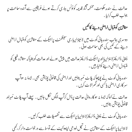
عدالت نے سندھ حکومت، محکمہ آثار قدیمہ کو نوٹس جاری کرتے ہوئے فریقین سے آئندہ سماعت پر
جواب طلب کرلیا۔
متاثرین کومتبال اراضی دینےکا کیس
دوسری جانب سندھ ہائی کورٹ میں لائینز ایریا ری سیٹلمنٹ پراجیکٹ کے متاثرین کو متبال اراضی
دینے کے کیس کی بھی سماعت ہوئی۔
ڈپٹی ڈائریکٹرلائنز ایریا اورپراجیکٹ ڈائریکٹرعدالت میں پیش ہوئے اور عدالت کو بتایا کہ متاثرہ فیملی کو
متبادل اراضی دینے کو تیارہیں۔
سندھ ہائی کورٹ نے پوچھا کہ پلاٹ نمبر بتائیں اور اراضی کی قانونی پوزیشن بھی۔ ایسا نہ ہو آپ
سرکاری اراضی یا کسی اور گھر الاٹ کریں۔
عدالت نے کہا کہ ایسا نہ ہوکارروائی عدالت پرڈال کرآپ لوگوں نکل جائیں۔ پہلے آپ پلاٹ نمبراور
قانونی پوزیشن بتائیں۔
سندھ ہائی کورٹ نے ڈپٹی ڈائریکٹرلائنزایریا پراجیکٹ سے تفصیلات طلب کرلیں۔
لائنز ایریا پراجیکٹ کے متاثرین نے تجمل لودھی ایڈووکیٹ کے توسط سے درخواست دائر کر رکھی