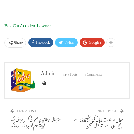
Best Car Accident Lawyer
Facebook
Twitter
Google+
Share
Admin
3140 Posts
0 Comments
PREV POST
NEXT POST
دریائے سندھ میں پانی کی سطح تیزی سے
ستر سال برطانیہ پر حکمرانی کرنے والی ملکہ
نیچے آرہی ہے، شرجیل میمن
الیزبتھ دوم کو سپردخاک کر دیا گیا