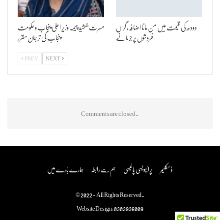
دودھ کی قیمت میں من مانا اضافہ، گراں
مسرت جمشید چیمہ وزیر اعلیٰ پنجاب و حکومت
فروشوں پر جرمانے
پنجاب کی ترجمان مقرر
PREV
NEXT
Comments are closed.
ڈسکلیمر
پرائیویسی پالیسی
ہم سے رابطہ
ہمارے بارے میں
© 2022 - All Rights Reserved.
Website Design:
0303936009