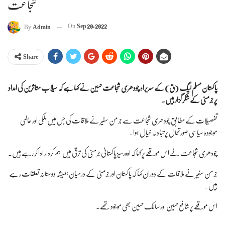
شجاعت
On
Sep 20, 2022
By
Admin
Share
پاکستان مسلم لیگ (ق) کے سربراہ چودھری شجاعت حسین نے کہا ہے کہ
سیلاب متاثرین کی امداد
پر جرمنی کے شکر گزار ہیں۔
تفصیلات کے مطابق چودھری شجاعت سے جرمن سفیر نے ملاقات کی جس میں ملکی اور عالمی
موجودہ سیاسی صورتحال پر تبادلہ خیال ہوا۔
چودھری شجاعت نے اس موقعے پر کہا کہ اوورسیز پاکستانی جرمنی کی ترقی میں اہم کردار ادا کر رہے ہیں۔
جرمن سفیر نے ملاقات کے دوران کہا کہ پاکستان اور جرمنی کے درمیان ہمیشہ دوستانہ تعلقات رہے
ہیں۔
اس موقعے پر شافع حسین اور سالک حسین بھی موجود تھے۔