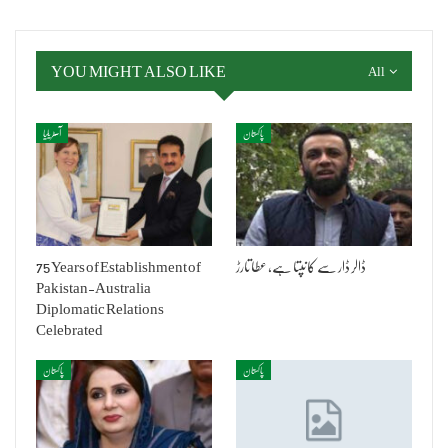
YOU MIGHT ALSO LIKE
All
پاکستان
آسٹریلیا
ڈالر ڈار سے کانپتا ہے، عطا تارڑ
75 Years of Establishment of
Pakistan-Australia
Diplomatic Relations
Celebrated
پاکستان
پاکستان