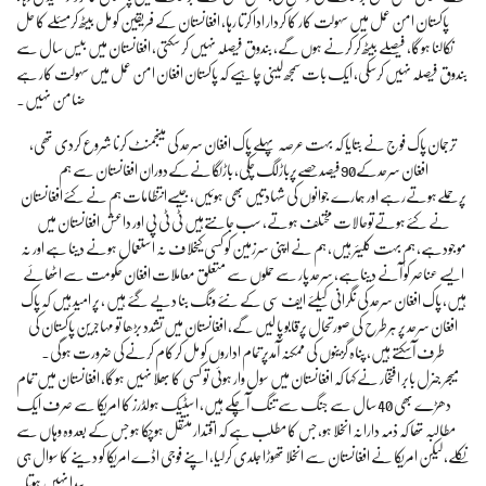
پاکستان امن عمل میں سہولت کار کا کردار ادا کرتا رہا، افغانستان کے فریقین کو مل بیٹھ کرمسئلے کا حل
نکالنا ہوگا، فیصلے بیٹھ کر کرنے ہوں گے، بندوق فیصلہ نہیں کر سکتی، افغانستان میں بیس سال سے
بندوق فیصلہ نہیں کرسکی، ایک بات سمجھ لینی چاہیے کہ پاکستان افغان امن عمل میں سہولت کار ہے
ضامن نہیں۔
ترجمان پاک فوج نے بتایا کہ بہت عرصہ پہلے پاک افغان سرحد کی مینجمنٹ کرنا شروع کردی تھی،
افغان سرحدکے90فیصد حصےپرباڑلگ چکی، باڑلگانےکےدوران افغانستان سے ہم
پرحملےہوتےرہے اور ہمارے جوانوں کی شہادتیں بھی ہوئیں، جیسےانتظامات ہم نے کئےافغانستان
نے کئےہوتےتوحالات مختلف ہوتے، سب جانتےہیں ٹی ٹی پی اور داعش افغانستان میں
موجودہے، ہم بہت کلیئر ہیں، ہم نے اپنی سرزمین کو کسی کیخلاف نہ استعمال ہونے دینا ہے اور نہ
ایسے عناصر کو آنے دیناہے، سرحد پار سے حملوں سے متعلق معاملات افغان حکومت سے اٹھائے
ہیں، پاک افغان سرحد کی نگرانی کیلئے ایف سی کے نئے ونگ بنا دیے گئے ہیں ، پر امید ہیں کہ پاک
افغان سرحد پر ہرطرح کی صورتحال پرقابو پا لیں گے، افغانستان میں تشدد بڑھا تو مہاجرین پاکستان کی
طرف آسکتے ہیں، پناہ گزینوں کی ممکنہ آمدپرتمام اداروں کو مل کرکام کرنےکی ضرورت ہوگی۔
میجر جنرل بابر افتخار نے کہا کہ افغانستان میں سول وار ہوئی تو کسی کا بھلا نہیں ہوگا، افغانستان میں تمام
دھڑے بھی 40 سال سے جنگ سے تنگ آچکے ہیں، اسٹیک ہولڈرز کا امریکا سے صرف ایک
مطالبہ تھا کہ ذمہ دارانہ انخلا ہو، جس کا مطلب ہے کہ اقتدار منتقل ہوچکا ہو جس کے بعد وہ وہاں سے
نکلے، لیکن امریکا نے افغانستان سے انخلا تھوڑا جلدی کرلیا، اپنے فوجی اڈے امریکا کو دینے کا سوال ہی
پیدا نہیں ہوتا۔