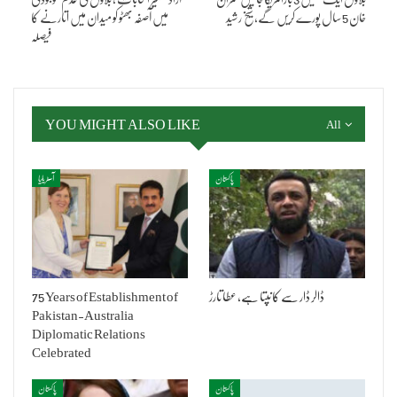
خان 5 سال پورے کریں گے، شیخ رشید
میں آصفہ بھٹو کو میدان میں اتارنے کا
فیصلہ
YOU MIGHT ALSO LIKE
All
پاکستان
آسٹریلیا
ڈالر ڈار سے کانپتا ہے، عطا تارڑ
75 Years of Establishment of
Pakistan-Australia
Diplomatic Relations
Celebrated
پاکستان
پاکستان