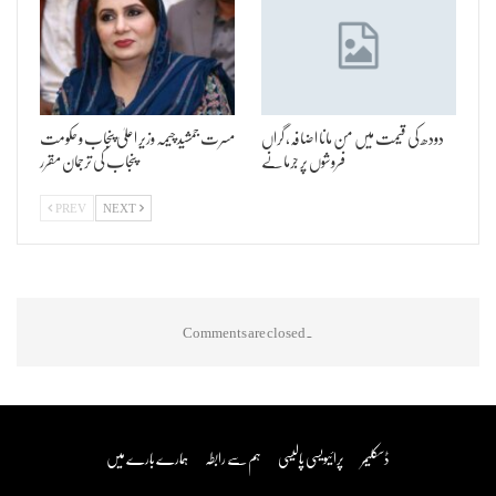
دودھ کی قیمت میں من مانا اضافہ، گراں
مسرت جمشید چیمہ وزیر اعلیٰ پنجاب و حکومت
فروشوں پر جرمانے
پنجاب کی ترجمان مقرر
PREV
NEXT
Comments are closed.
ڈسکلیمر
پرائیویسی پالیسی
ہم سے رابطہ
ہمارے بارے میں