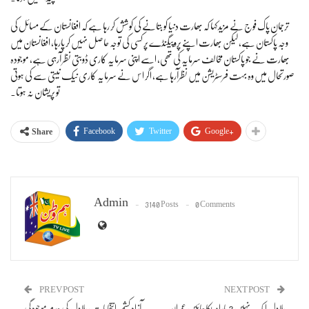
ترجمان پاک فوج نے مزید کہا کہ بھارت دنیا کو بتانے کی کوشش کر رہا ہے کہ افغانستان کے مسائل کی
وجہ پاکستان ہے، لیکن بھارت اپنے پروپیگنڈے پر کسی کی توجہ حاصل نہیں کر پارہا، افغانستان میں
بھارت نے جو پاکستان مخالف سرمایہ کی تھی، اسے اپنی سرمایہ کاری ڈوبتی نظر آرہی ہے، موجودہ
صورتحال میں وہ بہت فرسٹریشن میں نظرآرہا ہے، اگر اس نے سرمایہ کاری نیک نیتی سے کی ہوتی
تو پریشان نہ ہوتا۔
Facebook
Twitter
Google+
Share
Admin
3140 Posts
0 Comments
PREV POST
NEXT POST
بلاول ایک نہیں 3 بارامریکا جائیں عمران
آزاد کشمیر انتخابات ، بلاول کی عدم موجودگی