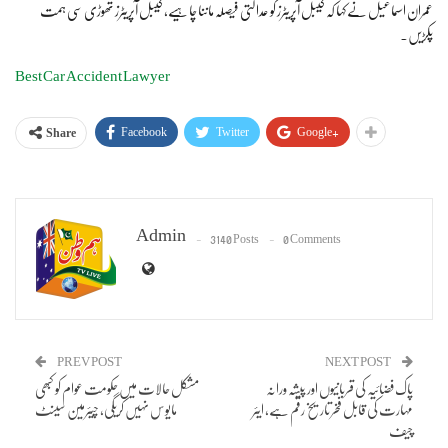
عمران اسماعیل نے کہا کہ کیبل آپریٹرز کو عدالتی فیصلہ ماننا چاہیے، کیبل آپریٹرز تھوڑی سی ہمت
پکڑیں۔
Best Car Accident Lawyer
Facebook
Twitter
Google+
Share
Admin
3140 Posts
0 Comments
PREV POST
NEXT POST
پاک فضائیہ کی قربانیوں اور پیشہ ورانہ
مشکل حالات میں حکومت عوام کو کبھی
مہارت کی قابل فخر تاریخ رقم ہے، ایئر
مایوس نہیں کریگی، چیئرمین سینٹ
چیف