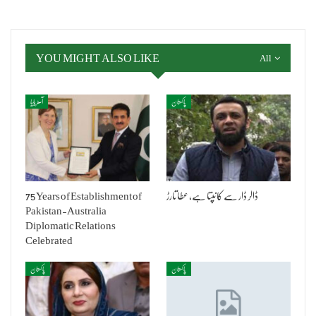
YOU MIGHT ALSO LIKE
All
پاکستان
آسٹریلیا
ڈالر ڈار سے کانپتا ہے، عطا تارڑ
75 Years of Establishment of
Pakistan-Australia
Diplomatic Relations
Celebrated
پاکستان
پاکستان