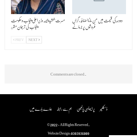
دودھ کی قیمت میں من مانا اضافہ، گراں
مسرت جمشید چیمہ وزیر اعلیٰ پنجاب و حکومت
فروشوں پر جرمانے
پنجاب کی ترجمان مقرر
PREV
NEXT
Comments are closed.
ڈسکلیمر
پرائیویسی پالیسی
ہم سے رابطہ
ہمارے بارے میں
© 2022 - All Rights Reserved.
Website Design:
0303936009