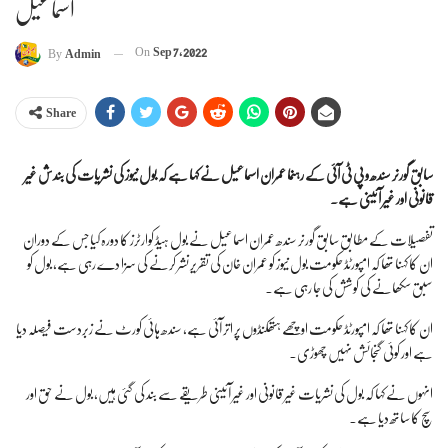
اسماعیل
On
Sep 7, 2022
By
Admin
Share
سابق گورنر سندھ و پی ٹی آئی کے رہنما عمران اسماعیل نے کہا ہے کہ بول نیوز کی نشریات کی بندش غیر
قانونی اور غیر آئینی ہے۔
تفصیلات کے مطابق سابق گورنر سندھ عمران اسماعیل نے بول ہیڈ کوارٹرز کا دورہ کیا جس کے دوران
ان کا کہنا تھا کہ امپورٹڈ حکومت بول نیوز کو عمران خان کی تقریر نشر کرنے کی سزا دے رہی ہے، بول کو
سبق سکھانے کی کوشش کی جا رہی ہے۔
ان کا کہنا تھا کہ امپورٹڈ حکومت اوچھے ہتھکنڈوں پر اتر آئی ہے، سندھ ہائی کورٹ نے زبردست فیصلہ دیا
ہے اور کوئی گنجائش نہیں چھوڑی۔
انہوں نے کہا کہ بول کی نشریات غیر قانونی اور غیر آئینی طریقے سے بند کی گئی ہیں، بول نے حق اور
سچ کا ساتھ دیا ہے۔