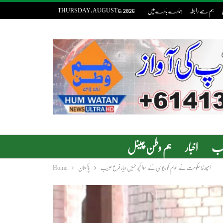
ہم سے رابطہ
ہمارے بارے میں
THURSDAY, AUGUST 6, 2026
دب
اخبار
ہم وطن چینل
امپورٹڈ حکومت نے عوام کو مایوسی کے سوا کچھ نہیں دیا، فرخ حبیب
پاکستان
Home