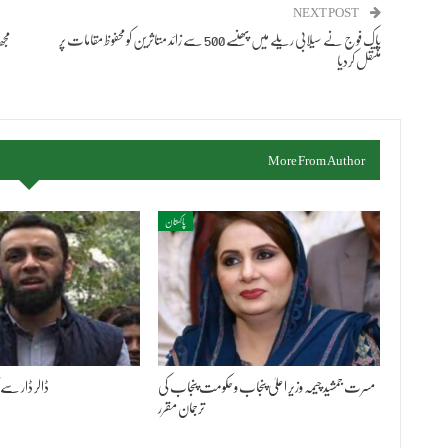
NEXT POST
پاک فوج نے سیلابی ریلے میں پھنسے 500 سے زائد متاثرین کو محفوظ مقامات پر
مجھ
منتقل کردیا
More From Author
پاکستان
مسرت جمشید چیمہ وزیر اعلیٰ پنجاب و حکومت پنجاب کی
ڈالر ڈار سے 
ترجمان مقرر