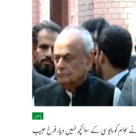
پاکستان
ے عوام کو مایوسی کے سوا کچھ نہیں دیا، فرخ حبیب