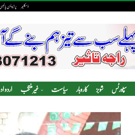
ڈسکلیمر
پرائیویسی پالیسی
سپورٹس
شوبز
کاروبار
سیاسست
غیر منتخب
اردو ا