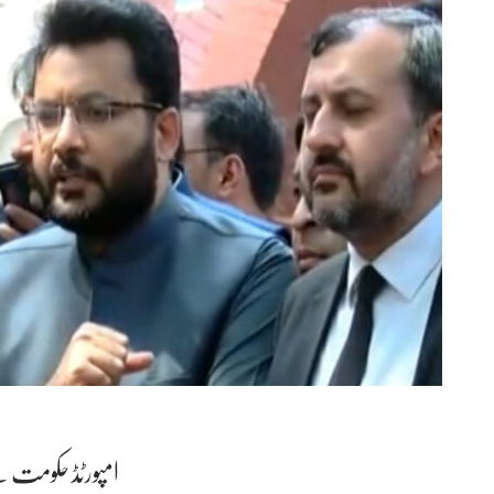
امپورٹڈ حکومت ن