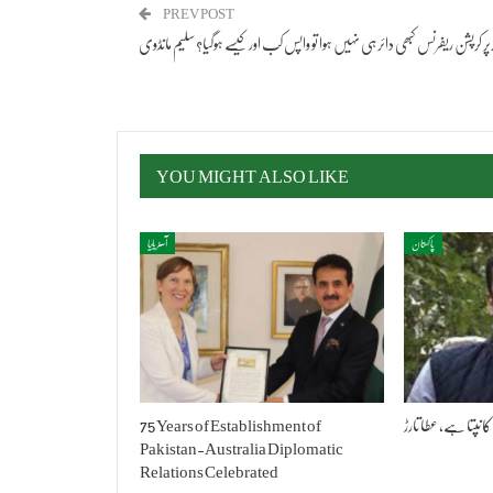
PREV POST
 پر کرپشن ریفرنس کبھی دائر ہی نہیں ہوا تو واپس کب اور کیسے ہوگیا؟ سلیم مانڈوی
YOU MIGHT ALSO LIKE
پاکستان
آسٹریلیا
کانپتا ہے، عطا تارڑ
75 Years of Establishment of
Pakistan-Australia Diplomatic
Relations Celebrated