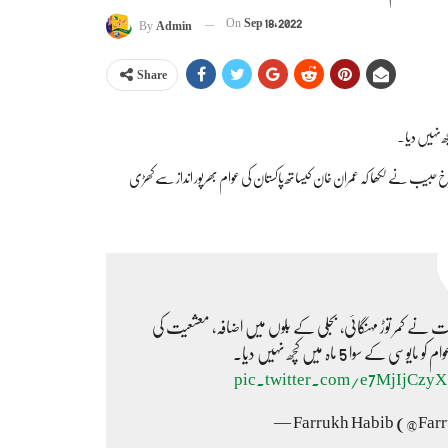
On
Sep 18, 2022
By
Admin
Share
 نہیں دیا۔
حبیب نے لکھا کہ عمران خان کیساتھ پاکستان کی عوام بھرپور انداز سے کھڑی
مت نے کمر توڑ مہنگائی، بجلی کے بلوں میں اضافہ، معشعیت کی
ا 5 ماہ میں کچھ نہیں دیا۔
pic.twitter.com/e7MjIjCzyX
— Farrukh Habib (@Far