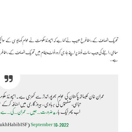
تحریک انصاف کے رہنما فرخ حبیب نے کہا ہے کہ امپورٹڈ حکومت نے عوام کو مایوسی کے سوا کچھ
سماجی رابطے کی ویب سائٹ ٹوئٹر پر اپنے جاری کردہ ٹوئٹ پیغام میں تحریک انصاف کے رہنما فرخ 
ہے۔
عمران خان کیساتھ پاکستان کی عوام بھرپور انداز سے کھڑی ہے۔ امپورٹڈ حکو
تباہی، صنعتوں کی بربادی ، بیروزگاری میں اضافہ کرکے عوام کو مایوسی کے سو
اب پھر ایک بار
#ضرورت_ہمیں_عمران_کی_ہے
rukhHabibISF)
September 18, 2022