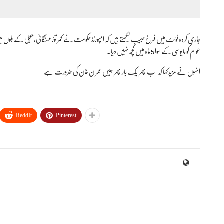
جاری کردہ ٹوئٹ میں فرخ حبیب لکھتے ہیں کہ امپورٹڈ حکومت نے کمر توڑ مہنگائی، بجلی کے بلوں 
عوام کو مایوسی کے سوا 5 ماہ میں کچھ نہیں دیا۔
انہوں نے مزید کہا کہ اب پھر ایک بار پھر ہمیں عمران خان کی ضرورت ہے۔
ReddIt
Pinterest