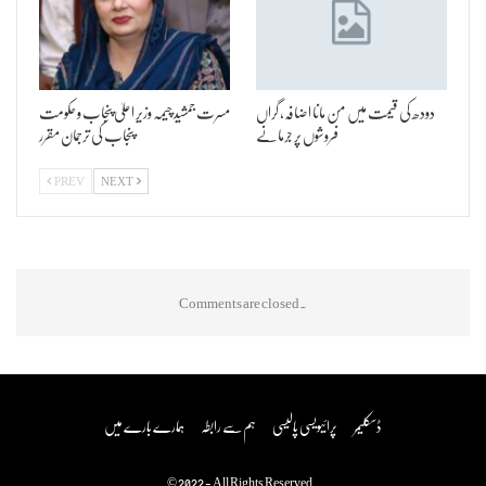
دودھ کی قیمت میں من مانا اضافہ، گراں
مسرت جمشید چیمہ وزیر اعلیٰ پنجاب و حکومت
فروشوں پر جرمانے
پنجاب کی ترجمان مقرر
PREV
NEXT
Comments are closed.
ڈسکلیمر
پرائیویسی پالیسی
ہم سے رابطہ
ہمارے بارے میں
© 2022 - All Rights Reserved.