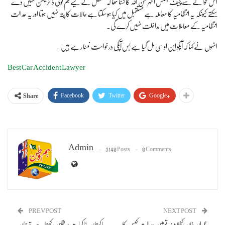
اس حوالے سے چیف جسٹس اطہر من اللہ کا کہنا تھا کہ مستقل کے لیے ہم کوئی ڈائریکشن نہیں دے
سکتے کیونکہ یہ انتظامیہ کا معاملہ ہے مستقبل میں کیا ہو سکتا ہے حالات کا پتہ نہیں ہوتا اور یہ عدالت
انتظامیہ کے معاملات میں مداخلت نہیں کرے گی۔
انہوں نے کہا کہ آپکو این او سی مل گیا ہے بس آپکی درخواست نمٹا رہے ہیں ۔
Best Car Accident Lawyer
Facebook
Twitter
Google+
Share
Admin
3140 Posts
0 Comments
PREV POST
NEXT POST
عمران خان کیخلاف توہین عدالت کیس کا
پاکستان مذاکرات پر یقین رکھتا ہے، ترجمان