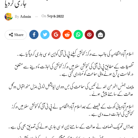
جاری کردیا
On
Sep 8, 2022
By
Admin
Share
اسلام آباد انتظامیہ کی جانب سے ورکرز کنونشن کیلئے پی ٹی آئی کو این او سی جاری کردیا گیا ہے۔
تفصیلات کے مطابق پی ٹی آئی کی کنونشن سنٹر میں ورکرز کنونشن کی اجازت نا دینے سے متعلق
درخواست پر آج ہونے والی سماعت کو نمٹا دی گئی ہے۔
چیف جسٹس اطہر من اللہ نے کیس کی سماعت کی جس دوران ایڈیشنل اٹارنی جنرل منور اقبال دوگل
عدالت کے سامنے پیش ہوئے۔
اسلام آباد ہائی کورٹ کے فیصلے کے بعد اسلام آباد انتظامیہ نے پی ٹی آئی کو کنونشن سنٹر میں ورکرز
کنونشن کی اجازت دے دی ہے ۔
بعدازاں تحریک انصاف نے عدالت کے سامنے این او سی جاری ہونے کی تصدیق بھی کی ہے۔