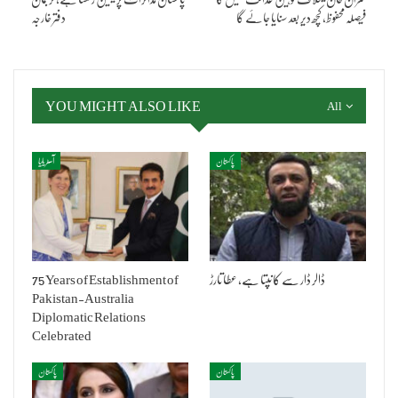
فیصلہ محفوظ، کچھ دیر بعد سنایا جائے گا
دفتر خارجہ
YOU MIGHT ALSO LIKE
All
پاکستان
آسٹریلیا
ڈالر ڈار سے کانپتا ہے، عطا تارڑ
75 Years of Establishment of
Pakistan-Australia
Diplomatic Relations
Celebrated
پاکستان
پاکستان