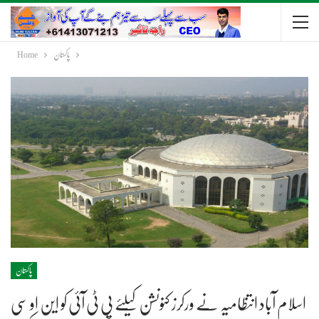
پاکستان
Home
پاکستان
اسلام آباد انتظامیہ نے ورکرز کنونشن کیلئے پی ٹی آئی کو این او سی