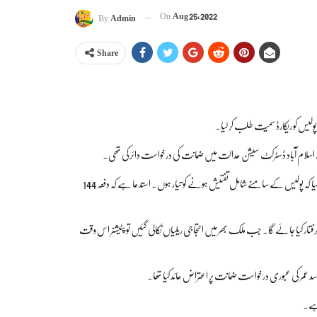
On
Aug 25, 2022
By
Admin
Share
اسد عمرنے درخواست ضمانت وکیل سردارمصروف خان کے ذریعے دائر کی جس میں مؤقف اپنایا گیا کہ پولیس کے سامنے شامل تفتیش ہونے کو تیار ہوں۔ استدعا ہے کہ دفعہ 144
ار کیا جائے گا۔ جب ملک بھر میں احتجاجی ریلیاں نکالی گئیں تو پٹیشنر اس وقت
 عمر کی عبوری درخواست ضمانت پر اعتراض عائد کیا تھا۔
 ہے۔