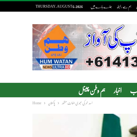
ہم سے رابطہ
ہمارے بارے میں
THURSDAY, AUGUST 6, 2026
دب
اخبار
ہم وطن چینل
اسد عمر کی عبوری ضمانت منظور
پاکستان
Home