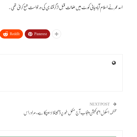
اسد عمر نے اسلام آباد ہائی کورٹ میں ضمانت قبل از گرفتاری کی درخواست جمع کرائی تھی۔
ReddIt
Pinterest
NEXT POST
محکمہ اسکول ایجوکیشن پنجاب آج مکمل طور پر ڈیجیٹلائز ہوچکا ہے، مراد راس