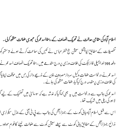
اسلام آباد کی مقامی عدالت نے تحریک انصاف کے رہنما اسدعمر کی عبوری ضمانت منظور کرلی۔
تفصیلات کے مطابق ایڈیشنل سیشن جج ظفر عباس نے کیس کی سماعت کرتے ہوئے 7 ستمبر کو پولیس کو ریکارڈ سمیت طلب کر لیا۔
دفعہ 144 اورایمپلی فائرایکٹ کی خلاف ورزی پر درج مقدمے میں رہنما تحریک انصاف اسد عمر نے اسلام آباد ڈسٹرکٹ سیشن عدالت میں ضمانت کی درخواست دائرکی تھی۔
کی خلاف ورزی پر مقدمہ درج کیا گیا، ضمانت منظور کی جائے۔
اسد عمرکی جانب سے درخواست میں یہ بھی کہا گیا کہ خدشہ ہے کہ سوسائٹی میں تضحیک کے لیے گرفت
لاہور کی ریلی میں شریک تھا۔
اس سے قبل اسلام آباد ہائی کورٹ کے رجسٹرارآفس کی جانب سے پی ٹی آئی کے جنرل سیکرٹری اسد
ذرائع رجسٹرارآفس کے مطابق ہائی کورٹ سے پہلے سیشن کورٹ سے ضمانت لینے کا فورم موجود