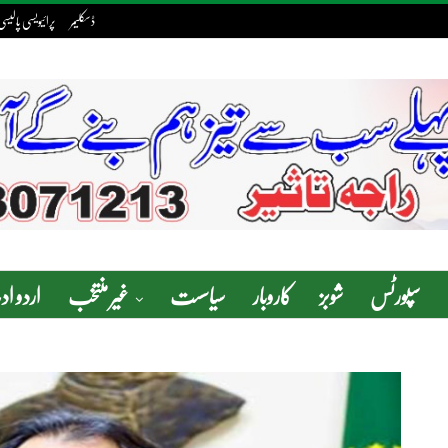
ڈسکلیمر
پرائیویسی پالیسی
سپورٹس
شوبز
کاروبار
سیاسست
غیر منتخب
اردو ا