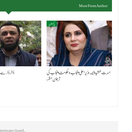
More From Author
پاکستان
مسرت جمشید چیمہ وزیر اعلیٰ پنجاب و حکومت پنجاب کی
ڈالر ڈار سے 
ترجمان مقرر
nts are closed.