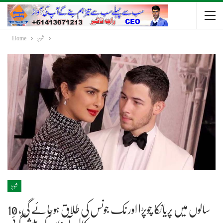
شوبز
Home
شوبز
10 سالوں میں پریانکا چوپڑا اور نک جونس کی طلاق ہوجائے گی،