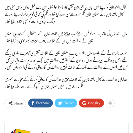
کمال راشد خان کو اپنے اس بیان پر بھی شدید تنقید کا سامنا ہوا تھا۔ اس سے قبل رواں برس مئی میں
کمال راشد خان نے سلمان خان فلم ’رادھے‘ پر تبصرہ کیا تھا اور فلم کی کہانی کو کمزور قرار دیتے ہوئے
دبنگ ہیرو کی ذات کو بھی نشانہ بنایا تھا۔
مال راشد خان کی جانب سے ٹوئٹس اور یوٹیوب ویڈیوز میں سخت زبان کے استعمال کے بعد ہی سلمان
خان نے عدالت میں ان کے خلاف ہتک عزت کا دعویٰ دائر کیا تھا۔
مقدمہ دائر ہونے کے باوجود کمال راشد خان نے سلمان خان کے خلاف تنقیدی تبصرے جاری رکھے
تھے، جس پر دبنگ ہیرو نے رواں ماہ جون کے آغاز میں عدالت میں ایک اور درخواست دائر کی تھی،
جس میں انہوں نے عدالت سے ناقد کے خلاف توہین عدالت کی کارروائی کرنے کی استدعا کی تھی۔
بعدازاں عدالت نے کمال راشد خان کے خلاف توہین عدالت کی کارروائی کرنے کے بجائے عبوری
حکم نامے میں انہیں سلمان خان پر تنقید کرنے سے روک دیا تھا۔
Facebook
Twitter
Google+
Share