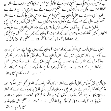
آپ کو کسی کی ذاتی زندگی سے متعلق تبصرہ کرنے کا کوئی حق نہیں‘۔ ڈیوڈ نامی صارف نے کہا کہ ’یہ
تھوڑا ایکسٹرا ہے، لوگوں کی ذاتی زندگیوں سے متعلق تبصرے کرنے سے باز رہیں‘۔ اسی حوالے سے
ادیتیا نامی صارف نے کمال آر خان سے متعلق، انہی کے انداز میں پیش گوئی کرتے ہوئے کہا کہ
آئندہ ایک سال کے اندر کے آر کے کو لوگوں کی ذاتی زندگیوں سے متعلق پیش گوئیوں پر عوامی سطح پر
مارا پیٹا جائے گا۔ پریانکا چوپڑا اور نک جونس کی شادی کے علاوہ کمال راشد خان نے بولی وڈ کی
اسکینڈل کوئین کنگنا رناوٹ کی شادی، کرینہ کپور اور سیف علی خان کے بچوں کے مستقبل اور کانگریس
کے رہنما راہول گاندھی کے وزیراعظم بننے سے متعلق بھی پیش گوئی کی۔
انہوں نے اپنی ٹوئٹ میں کہا کہ کرینہ کپور اور سیف علی خان کے دونوں بیٹے اپنے غلط ناموں کی وجہ
سے کامیاب اداکار نہیں بن سکیں گے۔ کمال آر خان نے ایک اور پیش گوئی کی کہ راہول گاندھی،
سونیا گاندھی کے انتقال کے بعد بھارت کے وزیراعظم بن جائیں گے۔ ایک اور ٹوئٹ میں انہوں
نے کہا کہ ’یہ اداکار بہت بڑا اسٹار بنے گا لیکن صرف اپنے والد کی موت کے بعد‘، فلمی ناقد نے
اداکار اور ان کے والد کا نام نہیں بتایا۔
اپنی آخری پیش گوئی میں کمال آر خان نے کہا کہ ’اداکارہ کنگنا رناوٹ کی شادی کبھی نہیں ہوگی‘۔ بولی
وڈ فلمی ناقد کمال آر خان نے حال ہی میں عامر خان اور کرن راؤ کی طلاق پر تبصرہ کرتے ہوئے کہا تھا کہ
وہ ہمیشہ یہی سوچتے تھے کہ عامر خان کو کترینہ کیف یا فاطمہ ثنا شیخ جیسی خوبصورت خاتون سے شادی
کرنی چاہیے تھی اور یہ دعویٰ بھی کیا کہ سپر اسٹار کو کرن راؤ سے محبت سے متعلق جعلی بیان جاری
نہیں کرنا چاہیے تھا۔