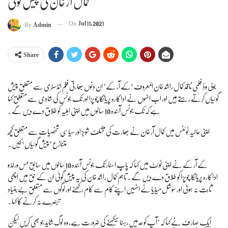
کمال آر خان کی پیش گوئی
On
Jul 11, 2021
By
Admin
Share
بولی وڈ فلمی ناقد کمال راشد خان المعروف ‘کے آر کے’ ان دنوں بھارتی فلم انڈسٹری سے متعلق پیش
گوئیاں کرتے رہتے ہیں اور اب انہوں نے اداکارہ پریانکا چوپڑا اور نک جونس کی شادی سے متعلق کہا
ہے کہ نک جونس آئندہ 10 سالوں میں اپنی اہلیہ کو طلاق دے دیں گے۔
اپنی حالیہ ٹوئٹس میں کمال آر خان نے بھارت کی مختلف شوبز اور سیاسی شخصیات سے متعلق کچھ
متنازع ’پیش گوئیاں‘ کیں۔
کے آر کے نے اپنی ٹوئٹ میں کہا کہ پاپ اسٹار نک جونس آئندہ 10 سالوں میں سابق مس ورلڈ و
اداکارہ پریانکا چوپڑا کو طلاق دے دیں گے۔ تاہم کمال راشد خان کی یہ پیش گوئی ان کے حق میں اچھی
ثابت نہ ہوئی اور سوشل میڈیا نے انہیں اپنے کام سے کام رکھنے اور لوگوں سے متعلق بے بنیاد
تبصرے نہ کرنے کا کہا۔
ایک صارف نے کہا کہ ’آپ کو حد میں رہنا سیکھنے کی ضرورت ہے، وہ لوگ شاید جو بھی کریں لیکن