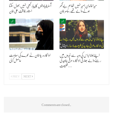
میرا خاندان امیر نہیں تھا ہم بےگھر
آسٹریلیا والوں کا پیار کبھی نہیں بھول سکتا
ہونے والے تھے، عامر خان
استاد رفاقت علی خان
شوبز
شوبز
اپنے بولڈ لباس کی وجہ سے خبروں میں
اداکارہ ریما خان نے عمرے کی سعادت
رہنے والے بھارتی اداکارہ عرفی جاوید کی
حاصل کرلی
طبیعت…
PREV
NEXT
Comments are closed.