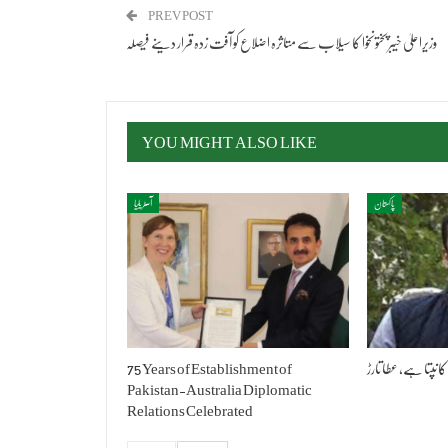
PREV POST
وزیراعلیٰ خیبرپختونخوا کا سیلاب سے متاثرہ اضلاع کو آفت زدہ قرار دینے فیصلہ
YOU MIGHT ALSO LIKE
پاکستان
آسٹریلیا
کانپتا ہے، عطا تارڑ
75 Years of Establishment of
Pakistan-Australia Diplomatic
Relations Celebrated