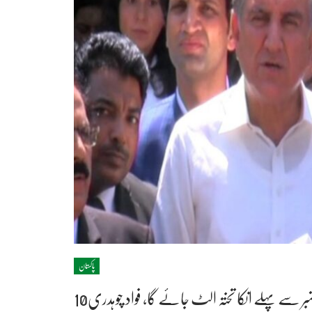
پاکستان
تمبر سے پہلے انکا تختہ الٹ جائے گا، فواد چوہدری