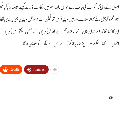
انہوں نے بتایا کہ حکومت کی جانب سے عوامی رابطہ مہم میں رکاوٹ ڈالنےکیلئےمقدمہ بنایاگیا 
شاہ محمود قریشی نے کہا کہ ہمارے دور میں میڈیا فری تھا لیکن اب تو سوشل میڈیا پر بھی پابندی ل
ان کا کہنا تھا کہ قوم عمران خان کے ساتھ جڑ گئی ہے اور کل کراچی کے ضمنی الیکشن میں کراچ
انہوں نے کہا کہ حکومت اپنے ضد پر قائم نا رہے اس سے ملک کو نقضان ہوگا۔
ReddIt
Pinterest