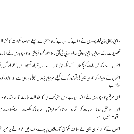
سابق وفاقی وزیر فواد چوہدری نے کہا ہے کہ امید ہے کہ 10ستمبر سے پہلے موجودہ حکومت کا تختہ الٹ جائے گا۔
تفصیلات کے مطابق سابق وفاقی وزراء اور پی ٹی آئی رہنما شاہ محمود قریشی اور فواد چوہدری نے
انہوں نے کہا کہ کل رات کو پاکستان کے لوگ بنی گالہ ائے اور ہر شہر اور قصبوں میں نکلے اور اگر ن 
انہوں نے مزید کہا کہ عمران خان کی آوازبند کرنے کیلئے میڈیا پر پابندی لگائی جارہی ہے اور موٹرویزکو
روکنا ہے۔
اس موقع پر فواد چوہدری نے کہا کہ امید ہے دس ستمبر تک ان کا تختہ الٹ جائے گا اور اقتدار عو
اس سے قبل میڈیا سے بات کرتے ہوئے شاہ محمود قریشی نے بتایا کہ حکومت نےبوکھلاہٹ می
حیثیت نہیں ہے۔
انہوں نے کہا کہ عمران خان کے خلاف حکومتی کارروائیوں پر پورےملک میں عوام نےپرامن احتج