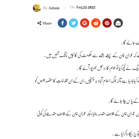
On
Aug 22, 2022
By
Admin
Share
 کہا ہے کہ عمران خان کے پہلے جلسے سے حکومت کی کانپیں ٹانگ گئیں ہیں۔
لیگ نے کچھ کیا تو عوام کا ردعمل بھرپور آئے گا۔
 بند کیاجارہا ہے تاکہ لوگ اسلام آباد نہ پہنچیں، ان کے ان اقدامات کا مقصد جلسوں کو
ام کے پاس چلا جائے گا۔
ں عمران خان کےخلاف مقدمہ بنایا جبکہ عمران خان کےخلاف مقدمےکی کوئی
اج ریکارڈکرایا ہے۔