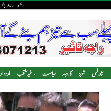
ڈسکلیمر
پرائیویسی پالیسی
سپورٹس
شوبز
کاروبار
سیاسست
غیر منتخب
اردو ا