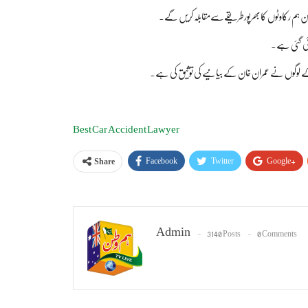
لیکن ہم رکاوٹوں کابھرپورطریقےسےمقابلہ کریں گے۔
گائی گئی ہے۔
ی کے لوگوں نے عمران خان کے بیانیے کی توثیق کی ہے۔
Best Car Accident Lawyer
Facebook
Twitter
Google+
Share
Admin
3140 Posts
0 Comments