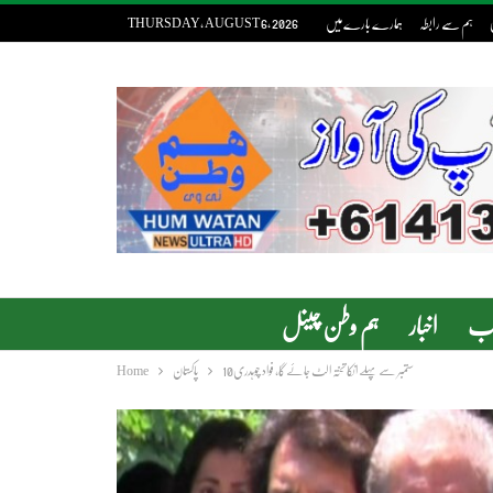
ہم سے رابطہ
ہمارے بارے میں
THURSDAY, AUGUST 6, 2026
دب
اخبار
ہم وطن چینل
10ستمبر سے پہلے انکا تختہ الٹ جائے گا، فواد چوہدری
پاکستان
Home