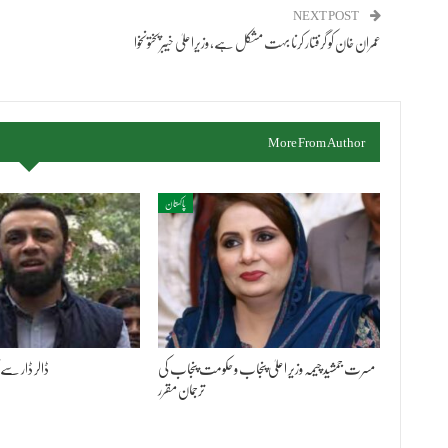
NEXT POST
عمران خان کو گرفتار کرنا بہت مشکل ہے، وزیراعلیٰ خیبرپختونخوا
More From Author
پاکستان
مسرت جمشید چیمہ وزیر اعلیٰ پنجاب و حکومت پنجاب کی
ڈالر ڈار سے 
ترجمان مقرر