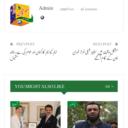
Admin
3140 Posts
0 Comments
PREV POST
NEXT POST
مشکل وقت میں سینیٹر شبلی فراز عمران
ایم کیو ایم کارکنان اور عوام کی ہے ، خالد
خان کے کام آگئے
مقبول
YOU MIGHT ALSO LIKE
All
پاکستان
آسٹریلیا