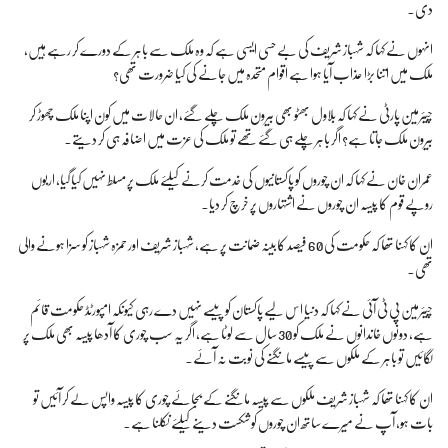
دی۔
انہوں نے کہا کہ شہباز شریف کی بے حسی ایسی ہے کہ وہ ملک سے باہر کے دورے کر رہے ہیں،
ملک میں اتنا بڑا عذاب آیا ہوا ہے اقوام متحدہ میں جانے کی کیا ضرورت تھی؟
چیئرمین پارٹی نے کہا کہ بلاول بھٹو بھی بیرون ملک چلے گئے، ان حالات میں کون اپنا ملک چھوڑ کر
بیرون ملک جاتا ہے؟ اگر باہر چلے ہی گئے تھے تو ملک کی عزت میں اضافہ ہی کر دیتے۔
عمران خان نے کہا کہ ان چوروں کو پاکستانیوں کی خدمت کرنے کیلئے ملک پر مسلط نہیں کیا گیا، اربوں
روپے قوم کا پیسہ ان چوروں نے اشتہاروں پر خرچ کر دیا۔
ان کا کہنا تھا کہ حکومت کی 60 فیصد کابینہ ضمانت پر ہے، شہباز شریف اور حمزہ شہباز کو سزا ہونے والی
تھی۔
چیئرمین پی ٹی آئی نے کہا کہ دنیا اس لیے پاکستان کو پیسے نہیں دے رہی کیونکہ امپورٹڈ حکومت قائم
ہے، دونوں خاندانوں نے ملک کو 30 سال سے لوٹا ہے، اگر یہ سب چوری کا آدھا پیسہ بھی ملک پر
لگائیں تو باہر کے ملکوں سے پیسے مانگنے کی نوبت نہ آئے۔
ان کا کہنا تھا کہ شہباز شریف ملکوں سے پیسہ مانگنے کے بجائے چوری کا پیسہ واپس لے کر آئیں تو
بات ہو، آپ نے میرے ساتھ ان چوروں کو شکست دینے کیلئے نکلنا ہے۔