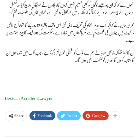
انہوں نے کہا کہ ان چور جیسے لوگوں کو کبھی تسلیم نہیں کروں گا، بلاول نے مہنگائی مارچ کیا اور فضل
الرحمان نے 2 دھرنے دیے، کہا گیا کہ ملک میں مہنگائی ہو گئی ہے عمران خان کی حکومت ختم کرو۔
عمران خان نے کہا کہ جب عدم اعتماد کی تحریک لائی گئی اس وقت ڈالر 178 روپے کا تھا، آج عالمی
مارکیٹ میں پیٹرول کی قیمت کم ہے مگر پاکستان میں زیادہ ہے، حکومت کی 60 فیصد کابینہ ضمانت پر
ہے۔
ان کا کہنا تھا کہ جو بھی ہو جائے ہم نے ملک کو حقیقی طور پر آزاد کرنا ہے، جب تک میں زندہ ہوں ان
کا مقابلہ کروں گا اور ان کو شکست بھی دوں گا۔
Best Car Accident Lawyer
Facebook
Twitter
Google+
Share