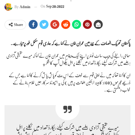
On
Sep 20, 2022
By
Admin
Share
پاکستان تحریک انصاف کے چیئرمین عمران خان نے کہا ہے کہ ہماری قوم مکمل طور پر تیار ہے۔
سماجی رابطے کی ویب سائٹ ٹوئٹر پر اپنے ایک پیغام میں عمران خان نے کہا کہ میرے حقیقی آزادی
جلسے میں شرکت کیلئے ریکارڈ تعداد میں نکلنے پر اہلِ چکوال آپ کا شکریہ!
ان کا کہنا تھا کہ میں نے اپنی قوم سے خوف کے اس بُت کو پاش پاش کرنے کا کہا ہے جس کے
ذریعے مجرموں (60% کابینہ اراکین ضمانت پر ہیں) کی یہ امپورٹڈ سرکار ہمیں غلام بنانے کے
خواب دیکھتی ہے۔
میرےحقیقی آزادی جلسےمیں شرکت کیلئےریکارڈ تعداد میں نکلنےپر اہلِ