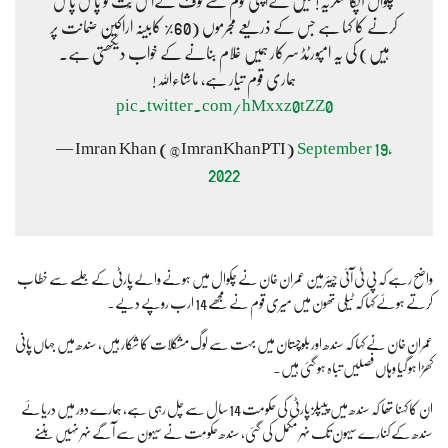
چکوال آپکا شکریہ! میں نےاپنی قوم سےخوف کےاس بُت کو پاش پاش
کرنے کا کہا ہے جس کے ذریعے مجرموں (60% کابینہ اراکین ضمانت پر
ہیں) کی یہ امپورٹڈ سرکار ہمیں غلام بنانے کے خواب دیکھتی ہے۔
ہماری قوم تیار ہے، ماشاءاللہ!
pic.twitter.com/hMxxz0tZZ0
— Imran Khan (@ImranKhanPTI)
September 19,
2022
واضح رہے کہ پی ٹی آئی چیئرمین عمران خان نے چکوال میں ہونے والے پارٹی کے جلسے سے خطاب
کرتے ہوئے کہا کہ ٹیلی تھون میں میری قوم نے مجھے 14 ارب روپے دیے۔
عمران خان نے کہا کہ سندھ اور بلوچستان میں بہت سے لوگ مشکلات کا شکار ہیں، سندھ میں جہاں پانی
کھڑا ہو گیا وہاں فصلیں تباہ ہو گئی ہیں۔
ان کا کہنا تھا کہ سندھ میں پیپلز پارٹی کی حکومت 14 سال سے چل رہی ہے، ہمارے دور میں دریائے
سندھ کے کنارے سیہون تک نہر مکمل کی گئی، سندھ حکومت نے سیہون سے آگے نہر نہیں بننے