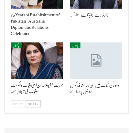
ڈالر ڈار سے کانپتا ہے، عطا تارڑ
75 Years of Establishment of
Pakistan-Australia
Diplomatic Relations
Celebrated
پاکستان
پاکستان
دودھ کی قیمت میں من مانا اضافہ، گراں
مسرت جمشید چیمہ وزیر اعلیٰ پنجاب و حکومت
فروشوں پر جرمانے
پنجاب کی ترجمان مقرر
PREV
NEXT