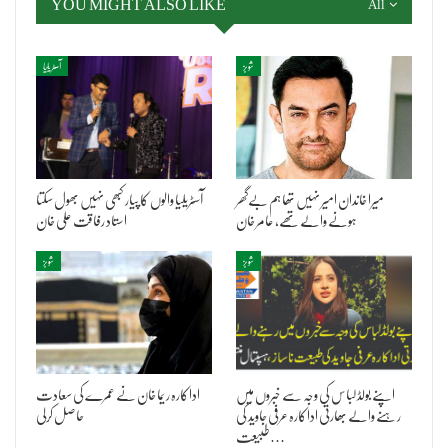
YOU MIGHT ALSO LIKE
All
شوبز
آسٹریلیا
میرا خاندان امیر نہیں تھا ہم بےگھر
آسٹریلیا والوں کا پیار کبھی نہیں بھول سکتا
ہونے والے تھے، عامر خان
استاد رفاقت علی خان
شوبز
شوبز
اپنے بولڈ لباس کی وجہ سے خبروں میں
اداکارہ ریما خان نے عمرے کی سعادت
رہنے والے بھارتی اداکارہ عرفی جاوید کی
حاصل کرلی
طبیعت…