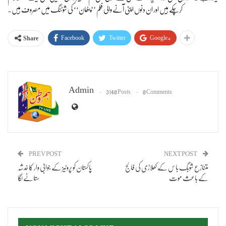
کرچکے ہیں اور ان دنوں اپنی آنے والی فلم ’’پٹھان‘‘ کی شوٹنگ میں مصروف ہیں۔
Facebook
Twitter
Google+
Share
Admin
3140 Posts
0 Comments
PREV POST
NEXT POST
متنازع شوبِگ باس کے کھلاڑی کی فالج
پاکستان کو پروٹیز کے جوابی وار کا خدشہ
کے باعث موت
ستانے لگا