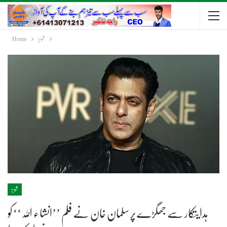
شوبز
Home
شوبز
ہدایتکار سے جھگڑے پر سلمان خان نے فلم ’’انشاء اللہ‘‘ کو