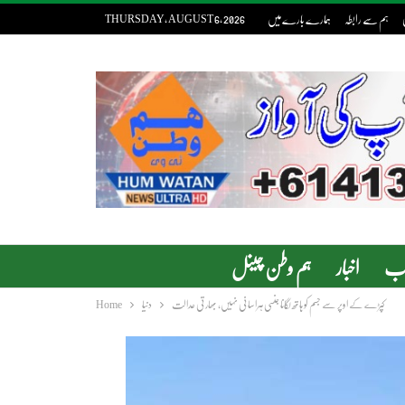
ہم سے رابطہ
ہمارے بارے میں
THURSDAY, AUGUST 6, 2026
دب
اخبار
ہم وطن چینل
کپڑے کے اوپر سے جسم کو ہاتھ لگانا جنسی ہراسانی نہیں، بھارتی عدالت
دنیا
Home