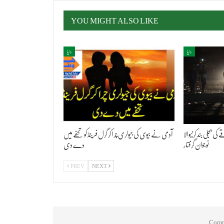
YOU MIGHT ALSO LIKE
دنیا
دنیا
ی بجلی بند کرنیوالا
آدمی نے بیوی کی جیولری چرا کر گرل فرینڈ کو تحفے میں
نوجوان گرفتار
دے دی
PREV
NEXT
Comme