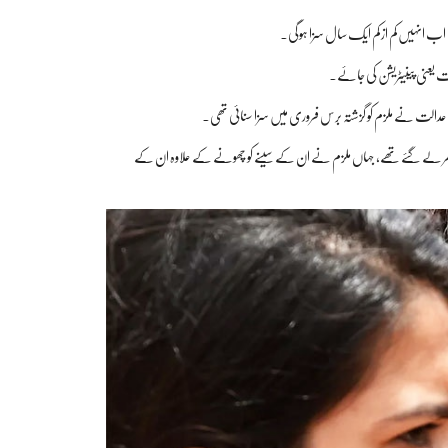
لت یعنی پینیٹریشن کی جائے۔
 گھر لے گئے تھے، جہاں ملزم نے ان کے سینے کو چھونے کے علاوہ ان کے