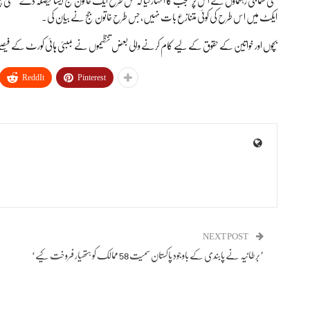
ایکٹ میں اس طرح کی کوئی متنازع بات نہیں، جس طرح خاتون جج نے بیان کی۔
بچوں اور خواتین کے حقوق کے لیے کام کرنے والی بعض تنظیموں نے بمبئی ہائی کورٹ کے فیصلے ک
ReddIt
Pinterest
NEXT POST
‘برطانیہ نے پابندی کے باوجود پاکستان سمیت 58 ممالک کو ہتھیار فروخت کیے’