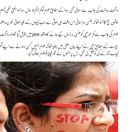
ماتحت عدالت کی جانب سے سنائی گئی سزا کے مطابق ملزم کو کم از کم 3 سال سزا ہوسکتی تھی تاہم اب انہیں کم از کم ایک سال سزا ہوگی۔
خاتون جج کا کہنا تھا کہ جنسی ہراسانی اس وقت ہی ہوتی ہے جب کپڑوں کے بغیر جسمانی طور پر مداخ
ملزم کی جانب سے کم عمر بچی کو جنسی ہراساں کیے جانے کا واقعہ 2016 میں پیش آیا تھا اور ماتحت عدالت نے ملزم کو گزشتہ برس فروری میں سزا سنائی تھی۔
رپورٹ کے مطابق بچی نے اپنے بیان حلفی میں بتایا تھا کہ ملزم انہیں کسی بہانے سے اپنے
کپڑے اتارنے کی کوشش کی تھی، جس پر انہوں نے شور مچایا تو ملزم بھاگ گیا۔