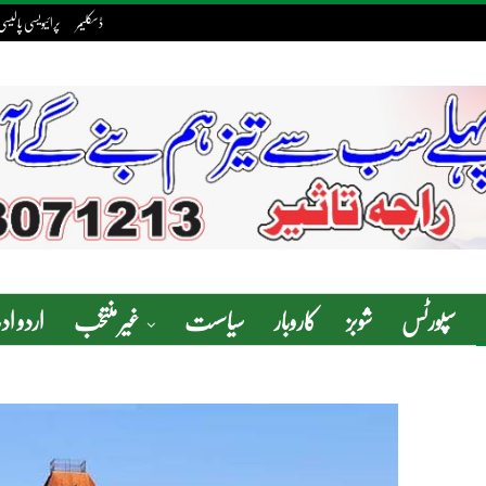
ڈسکلیمر
پرائیویسی پالیسی
سپورٹس
شوبز
کاروبار
سیاسست
غیر منتخب
اردو ا