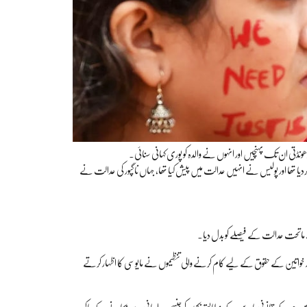
تی ان تک پہنچیں اور انہوں نے والدہ کو پوری کہانی سنائی۔
کردیا تھا اور پولیس نے انہیں عدالت میں پیش کیا تھا، جہاں ناگپور کی عدالت نے
ماتحت عدالت کے فیصلے کو بدل دیا۔
ر خواتین کے حقوق کے لیے کام کرنے والی تنظیموں نے مایوسی کا اظہار کرتے
 ہیں جب کہ قانونی ماہرین کے مطابق بچوں کو جنسی ہراسانی سے بچانے کے پاکسو