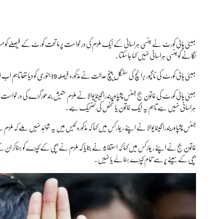
بمبئی ہائی کورٹ نے جنسی ہراسانی کے ایک ملزم کی درخواست پر ماتحت کورٹ کے فیصلے کو مستر
لگانے کو جنسی ہراسانی نہیں کہا جا سکتا۔
بمبئی ہائی کورٹ کی ناگپور برانچ کی سنگل بینچ عدالت نے مذکورہ فیصلہ 19 جنوری کو دیا تھا تاہم اب اس کا تحریری فیصلہ جاری کردیا گیا۔
بمبئی ہائی کورٹ کی خاتون جج جسٹس پشپا وریندرا گینڈیوالا نے ملزم ستیش بندھورگڑے کی درخواست پ
ہراسانی نہیں ہے تاہم یہ ایک خاتون یا شخص کی تضحیک ہے۔
جسٹس پشپا وریندرا گینڈیوالا نے اپنے ریمارکس میں کہا کہ مذکورہ کیس میں یہ شواہد نہیں ملے کہ ملزم نے
خاتون جج نے اپنے ریمارکس میں کہا کہ استغاثہ نے بتایا کہ ملزم نے بچی کے کپڑے کو ہٹاکر ان کے
بچی کے سینے پر سے تمام کپڑے ہٹائے یا نہیں۔