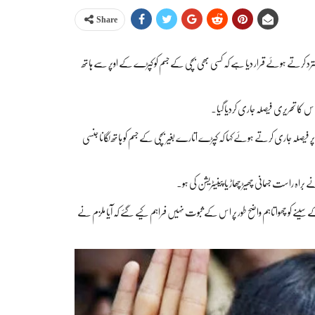
Share
د کرتے ہوئے قرار دیا ہے کہ کسی بھی بچی کے جسم کو کپڑے کے اوپر سے ہاتھ
ر فیصلہ جاری کرتے ہوئے کہا کہ کپڑے اتارے بغیر بچی کے جسم کو ہاتھ لگانا جنسی
 براہ راست جسمانی چھیڑ چھاڑ یا پینیٹریشن کی ہو۔
 سینے کو چھوا تاہم واضح طور پر اس کے ثبوت نہیں فراہم کیے گئے کہ آیا ملزم نے