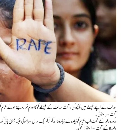
تحت سزا سنائی۔
دفعہ 8 کے تحت سزا سنائی تھی۔