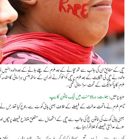
بچی کے مطابق ان کی جانب سے شور مچانے کے بعد ملزم کے چلے جانے کے بعد والدہ انہیں ڈھونڈ
والدہ نے بچی کی شکایت کے بعد ملزم پر بچی کو اغوا کرنے اور ان کے ساتھ جنسی ہراسانی کا مقدمہ 
ملزم کا پاکسو ایکٹ کے تحت سزا سنائی تھی۔
مزید پڑھیں:
بھارت: ہر 15 منٹ میں ایک خاتون کا ریپ
تاہم ملزم نے ماتحت عدالت کے فیصلے کے خلاف بمبئی ہائی کورٹ سے رجوع کیا تھا، جس نے 
بمبئی ہائی کورٹ کی خاتون جج کی جانب سے بچی کے استحصال سے متعلق متنازع فیصلے پر بچوں او
ہوئے عدالتی فیصلے کو غلط قرار دیا ہے۔
کئی سماجی رہنماؤں نے اس پر تعجب کا اظہار کیا کہ کس طرح ایک خاتون جج ایسا فیصلہ دے سکتی