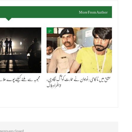
More From Author
دنیا
عشق میں ناکامی : نوجوان نے عمارت کو آگ لگادی،
محبوبہ سے ملنے کیلئے پورے علاقے ک
7 افراد ہلاک
nts are closed.