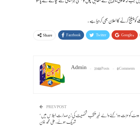
و چیلنج کرنے کا اعلان بھی کر دیا ہے۔
Facebook
Twitter
Google+
Share
Admin
3140 Posts
0 Comments
PREV POST
‘ووٹ کو عزت دو’ کہنے والے غیر منتخب شخصیت کی زیرصدارت اجلاس میں
شریک ہوئے، علی محمد خان