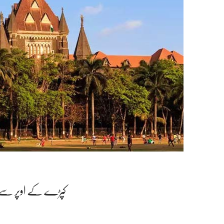
کپڑے کے اوپر سے جسم