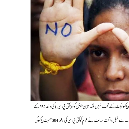
عدالت نے اپنے فیصلے میں ناگپور کی ماتحت عدالت کے فیصلے کو کالعدم قرار دیتے ہوئے ملزم کو پاکسو ایکٹ کے تحت نہیں بلکہ انڈین پینل کوڈ (آئی پی سی) کی دفعہ 354 کے
مذکورہ دفعہ کے تحت اب ملزم کو زیادہ سے زیادہ 5 اور کم از کم ایک سال سزا ہوگی جبکہ بمبئی ہائی کورٹ سے قبل ماتحت عدالت نے ملزم کو آئی پی سی کی دفعہ 354 سمیت پاکسو کی