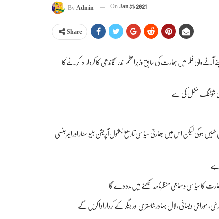
On
Jan 31, 2021
By
Admin
Share
نے والی فلم میں بھارت کی سابق وزیراعظم اندرا گاندھی کا کردار ادا کرنے کا
وی’ کی شوٹنگ مکمل کی ہے۔
ی نہیں ہوگی لیکن اس میں بھارتی سیاسی تاریخ بشمول آپریشن بلیو اسٹار اور ایمرجنسی
لم ہے۔
 بھارت کا سیاسی و سماجی منظرنامہ سمجھنے میں مدد دے گا۔
اندھی، موراجی دیسائی، لال بہادر شاستری اور دیگر کے کردار ادا کریں گے۔