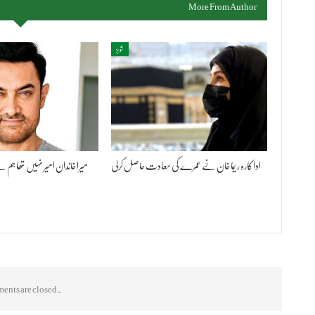
More From Author
شوبز
اداکارہ ریما خان نے عمرے کی سعادت حاصل کرلی
میرا خاندان امیر نہیں تھا ہ
nts are closed.