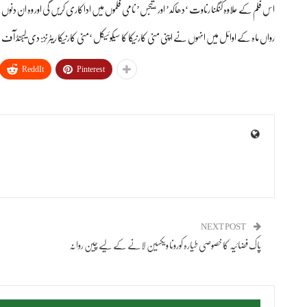
اس فلم کے علاوہ کنگنا رناوت ‘دھاکد’ اور ‘تیجس’ نامی فلموں میں اداکاری کریں گی اور وہ ان دن
رواں ماہ کے اوائل میں انہوں نے اپنی منی کارنیکا کا سیکوئیکل ‘منی کارنیکا ریٹرنز: دی لیجنڈ آف د
ReddIt
Pinterest
NEXT POST
پاک فضائیہ کا خصوصی طیارہ کورونا ویکسین لانے کے لیے چین روانہ