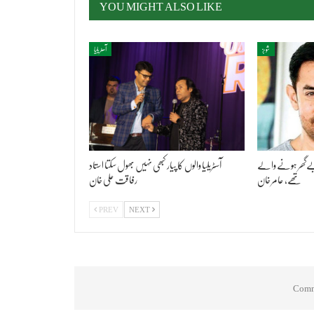
YOU MIGHT ALSO LIKE
شوبز
آسٹریلیا
م بےگھر ہونے والے
آسٹریلیا والوں کا پیار کبھی نہیں بھول سکتا استاد
تھے، عامر خان
رفاقت علی خان
PREV
NEXT
Comme