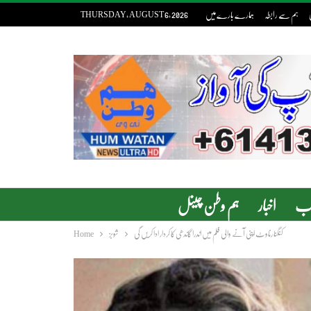
ہم سے رابطہ
ہمارے بارے میں
THURSDAY, AUGUST 6, 2026
دب
اخبار
ہم وطن چینل
کنگنا رناوٹ اپنی آنے والی فلم میں اندرا گاندھی کا کردار ادا کریں گی
شوبز
Home