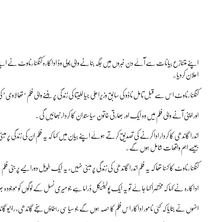
اپنے متنازع بیانات سے آئے دن خبروں میں جگہ بنانے والی بولی وڈ اداکارہ کنگنا رناوٹ نے اپنے آ
اعلان کردیا۔
کنگنا رناوٹ اس سے قبل تامل ناڈو کی سابق وزیراعلیٰ جیا للیتا کی زندگی پر بننے والی فلم ‘تھالا
اور اپنی آنے والی فلم میں وہ ایک اور بھارتی خاتون سیاستدان کا کردار نبھائیں گی۔
اندرا گاندھی کا کردار ادا کرنے کی تصدیق کرتے ہوئے اپنے بیان میں کہا کہ یہ فلم ان کی زندگی پر مبن
جیسے اہم واقعات شامل ہوں گے۔
کنگنا رناوٹ کا کہنا تھا کہ یہ فلم اندرا گاندھی کی زندگی پر مبنی نہیں، یہ ایک طویل دورانیے پر بنی ف
اداکارہ نے کہا کہ مختصراً کہا جائے تو یہ ایک پولیٹیکل ڈراما ہے جو میری نسل کے لوگوں کو موجودہ
انہوں نے بتایا کہ کئی نامور اداکار اس فلم کا حصہ ہوں گے جو سیاسی رہنماؤں سنجے گاندھی، راجیو گ