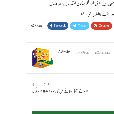
وں بھوپال میں ایکشن تھرلر فلم دھاکد کی شوٹنگ میں مصروف ہیں۔
ِدا’ بنانے کا اعلان بھی کیا تھا۔
Facebook
Twitter
Google+
Share
Admin
3140 Posts
0 Comments
PREV POST
شام کے شمالی علاقے میں کار بم دھماکا، 5 افراد ہلاک