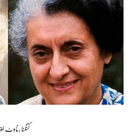
کنگنا رناوٹ اپن