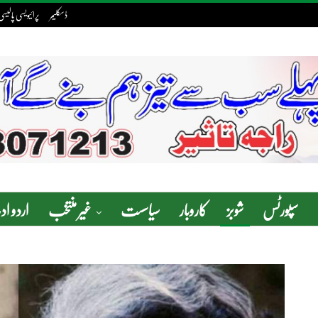
ڈسکلیمر
پرائیویسی پالیسی
سپورٹس
شوبز
کاروبار
سیاسست
غیر منتخب
اردو ا