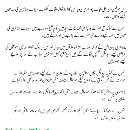
اس موقع پر وزیراعلیٰ پنجاب چودھری پرویز الٰہی کا کہنا تھا کہ پنجاب حکومت سیلاب متاثرین کی جلد بحالی
کیلئے کوشاں ہے۔
انہوں نے کہا کہ مخیر حضرات وزیراعلیٰ فلڈ ریلیف فنڈ میں رقوم جمع کروا رہے ہیں، سیلاب متاثرین کی
بحالی میں حصہ لینے والے مخیر حضرات کے جذبے کی قدر کرتے ہیں۔
چودھری پرویز الٰہی نے کہا کہ سیلاب متاثرہ علاقوں میں وبائی امراض کی روک تھام اور طبی سہولتوں کی
فراہمی کیلئے میڈیکل کیمپس لگائے گئے ہیں، میڈیکل ٹیمیں متاثرین سیلاب کے علاج معالجے
کیلئے موجود ہیں۔
انہوں نے کہا کہ میڈیکل ٹیمیں متاثرین سیلاب کے علاج معالجے کیلئے موجود ہیں جبکہ پنجاب
حکومت نے ملکی یکجہتی کے فروغ کیلئے میڈیکل ریلیف مشن بلوچستان اور سندھ بھی روانہ کیا ہے۔
چودھری پرویز الٰہی کا کہنا تھا کہ میڈیکل ریلیف مشن ڈاکٹرز، پیرا میڈیکل سٹاف، ادویات اور امدادی
سامان پر مشتمل ہے۔
انہوں نے مزید کہا کہ سیلاب زدگان کیلئے 9 ٹرک بھیجے گئے ہیں جن میں ادویات، راشن اور دیگر
امدادی سامان شامل ہے۔
Best Car Accident Lawyer