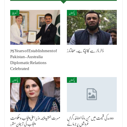
پاکستان
آسٹریلیا
ڈالر ڈار سے کانپتا ہے، عطا تارڑ
75 Years of Establishment of
Pakistan-Australia
Diplomatic Relations
Celebrated
پاکستان
پاکستان
دودھ کی قیمت میں من مانا اضافہ، گراں
مسرت جمشید چیمہ وزیر اعلیٰ پنجاب و حکومت
فروشوں پر جرمانے
پنجاب کی ترجمان مقرر