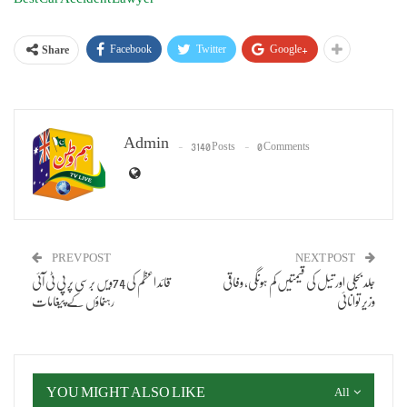
Facebook
Twitter
Google+
Share
Admin
3140 Posts
0 Comments
PREV POST
NEXT POST
جلد بجلی اور تیل کی قیمتیں کم ہونگی، وفاقی
قائد اعظم کی 74ویں برسی پر پی ٹی آئی
وزیر توانائی
رہنماؤں کے پیغامات
YOU MIGHT ALSO LIKE
All