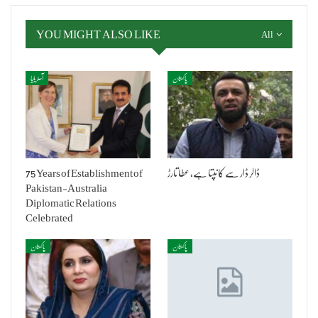
YOU MIGHT ALSO LIKE
All
پاکستان
آسٹریلیا
ڈالر ڈار سے کانپتا ہے، عطا تارڑ
75 Years of Establishment of
Pakistan-Australia
Diplomatic Relations
Celebrated
پاکستان
پاکستان