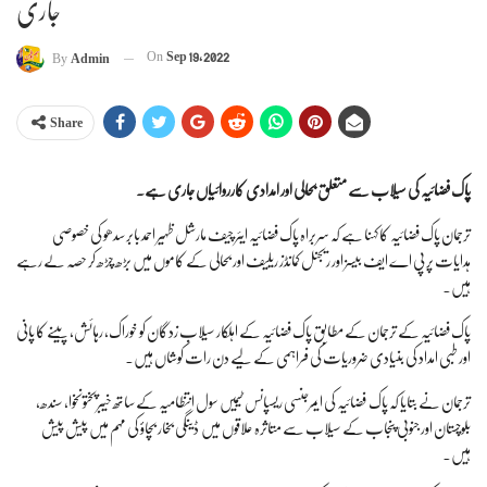
جاری
On
Sep 19, 2022
By
Admin
Share
پاک فضائیہ کی سیلاب سے متعلق بحالی اور امدادی کارروائیاں جاری ہے۔
ترجمان پاک فضائیہ کا کہنا ہے کہ سربراہ پاک فضائیہ ایئر چیف مارشل ظہیر احمد بابر سدھو کی خصوصی
ہدایات پر پی اے ایف بیسز اور ریجنل کمانڈز ریلیف اور بحالی کے کاموں میں بڑھ چڑھ کر حصہ لے رہے
ہیں۔
پاک فضائیہ کے ترجمان کے مطابق پاک فضائیہ کے اہلکار سیلاب زدگان کو خوراک، رہائش، پینے کا پانی
اور طبی امداد کی بنیادی ضروریات کی فراہمی کے لیے دن رات کوشاں ہیں۔
ترجمان نے بتایا کہ پاک فضائیہ کی ایمرجنسی ریسپانس ٹیمیں سول انتظامیہ کے ساتھ خیبرپختونخوا، سندھ،
بلوچستان اور جنوبی پنجاب کے سیلاب سے متاثرہ علاقوں میں ڈینگی بخار بچاؤ کی مہم میں پیش پیش
ہیں۔