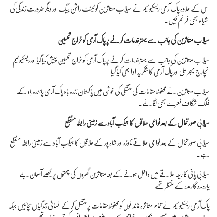
اس کے علاوہ پاک آرمی ریسکیو ٹیم نے سیلاب متاثرین کو ٹینٹ راشن بیگ اور دیگر ضرورت زندگی کی
اشیاء بھی فرائم کیں۔
سیلاب متاثرین کی جانب سے بہتر خدمات کرنے پر پاک آرمی کو خراج تحسین
سیلاب متاثرین کی جانب سے بہتر خدمات کرنے پر پاک آرمی کو خراج تحسین پیش کیا گیا اور ریسکیو ٹیم
انچارج میجر علی اور پاک آرمی کا شکریہ ادا بھی کیا گیا۔
سیلاب متاثرین نے محفوظ مقامات کی منتقلی کی خوشی میں پاکستان زندہ باد پاک آرمی پائندہ باد کے
فلگ شگاف نعرے بھی لگائے۔
سیلابی صورتحال کے بعد نواعی علاقوں کا جیکب آباد سے زمینی رابطہ منقطع
سیلابی صورتحال کے بعد نواعی علاقے ناوڑہ اور شاہ پور کے علاقوں کا جیکب آباد سے زمینی رابطہ منقطع
ہے۔
سیلابی پانی کا ریلہ علاقے میں داخل ہونے کے بعد متاثرین گھروں کی چھتوں پر کھلے آسمان بے
یارومددگار مدد کے منتظر تھے۔
پاک آرمی ریسکیو ٹیم نے تمام متاثرہ خاندانوں کو محفوظ مقامات پر منتقل کرکے انسانی زندگیاں بچائیں جبکہ