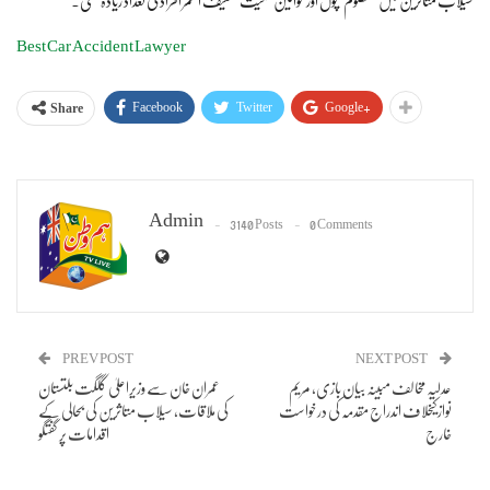
سیلاب متاثرین میں معصوم بچوں اور خواتین سمیت ضعیف العمر افراد کی تعداد زیادہ تھی۔
Best Car Accident Lawyer
Facebook
Twitter
Google+
Share
Admin
3140 Posts
0 Comments
PREV POST
NEXT POST
عدلیہ مخالف مبینہ بیان بازی، مریم
عمران خان سے وزیراعلیٰ گلگت بلتستان
نوازکیخلاف اندراج مقدمہ کی درخواست
کی ملاقات، سیلاب متاثرین کی بحالی کے
خارج
اقدامات پر گفتگو