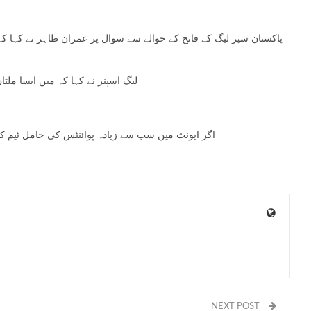
پاکستان سپر لیگ کے فاتح کے حوالے سے سوال پر عمران طاہر نے کہا کہ پی
لیگ اسپنر نے کہا کہ میں ایسا مل
اگر ایونٹ میں سب سے زیادہ پوائنٹس کی حامل ٹیم کو
NEXT POST