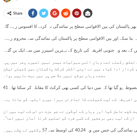
Share
ی بھر پاکستان کی بین الاقوامی سطح پر نمائندگی نہ کرنے کا افسوس رہے گا۔
 کے بعد وہ جنوبی افریقہ کی تاریخ کے بہترین اسپنرز میں سے ایک بن گئے۔
انہوں نے کہا کہ اپنی کرکٹ کا آغاز میں نے لاہور میں کراؤن کلب سے کیا تھا، وہاں سینئرز سے بہت کچھ سیکھا کیونکہ ہم جس علاقے سے تعلق رکھتے تھے وہاں اتنی سہولیات میسر نہیں تھیں، پھر میں پی
ہم کردار ادا کیا، میں نے اپنی اکثر کرکٹ پاکستان میں کھیلی لیکن
مجھے وہاں موقع نہیں ملا جس پر میں بہت مایوس ہوا۔
مضبوط ہو گیا تھا کہ میں دنیا کی کسی بھی کرکٹ کا مقابلہ کر سکتا تھا۔
ی افریقہ کے لیے کھیلنے کا تمام تر سہرا میری اہلیہ کو جاتا ہے۔
 کچھ حاصل کیا اور وہاں کے لوگوں نے جو عزت دی اس کے لیے میں ان
ان کے لیے بھی برصغیر کے کسی فرد کو تسلیم کرنا آسان نہیں تھا’۔