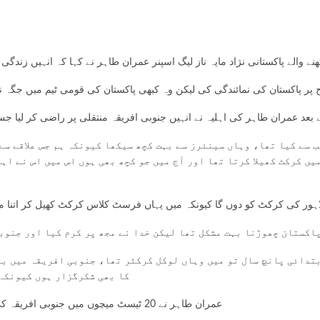
ے والے پاکستانی نژاد مایہ ناز لیگ اسپنر عمران طاہر نے کہا کہ انہیں زندگ
بعد عمران طاہر کی اہلیہ نے انہیں جنوبی افریقہ منتقلی پر راضی کر لیا جس
میں کرکٹ کھیلا کرتا تھا اور آج میں جو کچھ بھی ہوں اس میں اس نے ا
ہرا لاہور کی کرکٹ کو دوں گا کیونکہ میں یہاں فرسٹ کلاس کرکٹ کھیل کر اتنا 
پاکستان چھوڑنا بہت مشکل تھا لیکن خدا نے مجھ پر کرم کیا اور جنوب
تدائی پانچ سال تو میں وہاں لوکل کرکٹر تھا، جنوبی افریقہ میں بہت
کا بھی شکرگزار ہوں کیونکہ 
عمران طاہر نے 20 ٹیسٹ میچوں میں جنوبی افریقہ کی نمائندگی کی جس میں وہ 40.24 کی اوسط سے 57 وکٹیں لے چکے ہیں۔