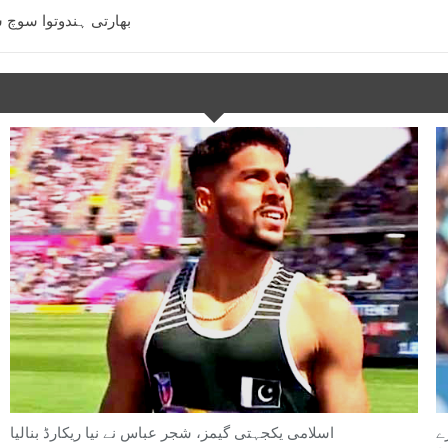
بھارتی ہندوتوا سوچ 
ے
اسلامی یکجہتی گیمز، شجر عباس نے نیا ریکارڈ بنالیا