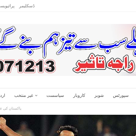
ڈسکلیمر
پرائیویس
سپورٹس
شوبز
کاروبار
سیاسست
غیر منتخب
ارد
پاکستان کی عا