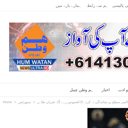
Tuesday, August 4, 2026
ی پالیسی
ہم سے رابطہ
ہمارے بارے میں
و ادب
اخبار
ہم وطن چینل
لمی سطح پر نمائندگی نہ کرنے کا افسوس رہے گا، عمران طاہر
سپورٹس
Home