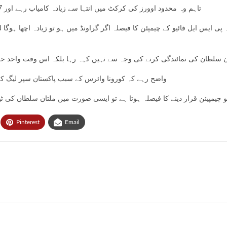
تاہم وہ محدود اوورز کی کرکٹ میں انتہا سے زیادہ کامیاب رہے اور 107 ون ڈے میچوں میں 173 اور 38 ٹی 20 میچوں میں 63 وکٹیں حاصل کیں۔
 ایس ایل فائیو کے چیمپئن کا فیصلہ اگر گراونڈ میں ہو تو زیادہ اچھا ہوگا ل
تان سلطان کی نمائندگی کرنے کی وجہ سے نہیں کہہ رہا بلکہ اس وقت واحد حل 
واضح رہے کہ کورونا وائرس کے سبب پاکستان سپر لیگ کے پ
 چیمپیئن قرار دینے کا فیصلہ ہوتا ہے تو ایسی صورت میں ملتان سلطان کی ٹی
Pinterest
Email