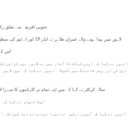
جنوبی افریقہ سے تعلق رکھن
لاہور میں پیدا ہونے والے عمران طاہر نے انڈر 19 اور اے ٹیم کی سطح پر پاکستان کی نمائندگی کی لیکن وہ کبھی پاکستان کی قومی ٹیم میں جگہ نہ بنا سکے اور بین الاقوامی سطح پر پاکستان کی نمائندگی سے محروم رہے۔
اس کے 
این ٹی اور پھر شائننگ میں کھیلا۔ انہوں نے کہا کہ میں لاہور 
41 سالہ کرکٹر نے کہا کہ میں اپنے تمام تر کارناموں کا س
لیگ اسپنر نے کہا کہ 
انہوں نے کہا کہ ‘میری اہلیہ نے میرا بہت ساتھ دیا کیونکہ اب