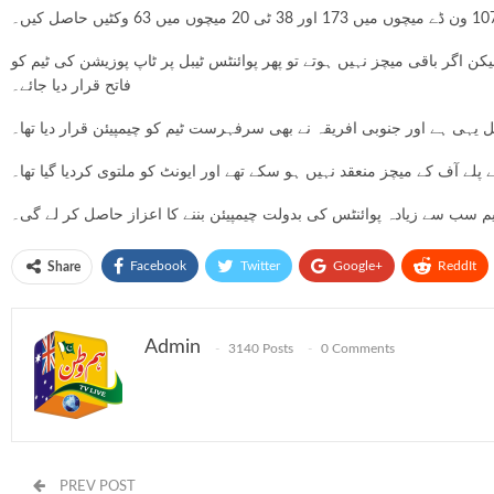
یکن اگر باقی میچز نہیں ہوتے تو پھر پوائنٹس ٹیبل پر ٹاپ پوزیشن کی ٹیم کو
فاتح قرار دیا جائے۔
یہی ہے اور جنوبی افریقہ نے بھی سرفہرست ٹیم کو چیمپیئن قرار دیا تھا۔
لے آف کے میچز منعقد نہیں ہو سکے تھے اور ایونٹ کو ملتوی کردیا گیا تھا۔
م سب سے زیادہ پوائنٹس کی بدولت چیمپیئن بننے کا اعزاز حاصل کر لے گی۔
Facebook
Twitter
Google+
ReddIt
Share
Admin
3140 Posts
0 Comments
PREV POST