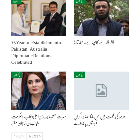
پاکستان
آسٹریلیا
ڈالر ڈار سے کانپتا ہے، عطا تارڑ
75 Years of Establishment of
Pakistan-Australia
Diplomatic Relations
Celebrated
پاکستان
پاکستان
دودھ کی قیمت میں من مانا اضافہ، گراں
مسرت جمشید چیمہ وزیر اعلیٰ پنجاب و حکومت
فروشوں پر جرمانے
پنجاب کی ترجمان مقرر
PREV
NEXT