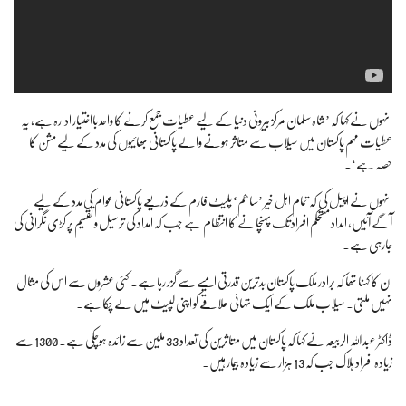
انہوں نے کہا کہ ’شاہ سلمان مرکز بیرونی دنیا کے لیے عطیات جمع کرنے کا واحد بااختیار ادارہ ہے، یہ
عطیات مہم پاکستان میں سیلاب سے متاثر ہونے والے پاکستانی بھائیوں کی مدد کے لیے مشن کا
حصہ ہے‘۔
انہوں نے اپیل کی کہ تمام اہل خیر ’ساھم‘ پلیٹ فارم کے ذریعے پاکستانی عوام کی مدد کے لیے
آگے آئیں، امداد مستحکم افراد تک پہنچانے کا انتظام ہے جب کہ امداد کی ترسیل و تقسیم پر کڑی نگرانی کی
جارہی ہے۔
ان کا کہنا تھا کہ برادر ملک پاکستان بدترین قدرتی المیے سے گزر رہا ہے۔ کئی عشروں سے اس کی مثال
نہیں ملتی۔ سیلاب ملک کے ایک تہائی علاقے کو اپنی لپیٹ میں لے چکا ہے۔
ڈاکٹر عبداللہ الربیعہ نے کہا کہ پاکستان میں متاثرین کی تعداد 33 ملین سے زائدہ ہوچکی ہے۔ 1300 سے
زیادہ افراد ہلاک جب کہ 13 ہزار سے زیادہ بیمار ہیں۔