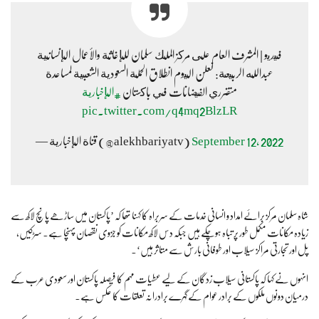
فيديو | المشرف العام على مركز الملك سلمان للإغاثة والأعمال الإنسانية
عبدالله الربيعة: نعلن اليوم انطلاق الحملة السعودية الشعبية لمساعدة
متضرري الفيضانات في باكستان
#الإخبارية
pic.twitter.com/q4mq2BlzLR
September 12, 2022
— قناة الإخبارية (@alekhbariyatv)
شاہ سلمان مرکز برائے امداد و انسانی خدمات کے سربراہ کا کہنا تھا کہ ’پاکستان میں ساڑھے پانچ لاکھ سے
زیادہ مکانات مکمل طور پر تباہ ہوچکے ہیں جبکہ دس لاکھ مکانات کو جزوی نقصان پہنچا ہے۔ سڑکیں،
پل اور تجارتی مراکز سیلاب اور طوفانی بارش سے متاثر ہیں‘۔
انہوں نے کہا کہ پاکستانی سیلاب زدگان کے لیے عطیات مہم کا فیصلہ پاکستان اور سعودی عرب کے
درمیان دونوں ملکوں کے برادر عوام کے گہرے برادرانہ تعلقات کا عکس ہے۔