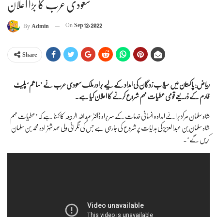
سعودی عرب کا بڑا اعلان
On
Sep 12, 2022
By
Admin
Share
ریاض: پاکستان میں سیلاب زدگان کی امداد کے لیے برادر ملک سعودی عرب نے ’ساھم‘ پلیٹ
فارم کے ذریعے قومی عطیات مہم شروع کرنے کا اعلان کیا ہے۔
شاہ سلمان مرکز برائے امداد و انسانی خدمات کے سربراہ ڈاکٹر عبداللہ الربیعہ کا کہنا ہے کہ ’عطیات مہم
شاہ سلمان بن عبدالعزیز کی ہدایات پر شروع کی جارہی ہے جس کی نگرانی ولی عہد شہزادہ محمد بن سلمان
کریں گے‘۔