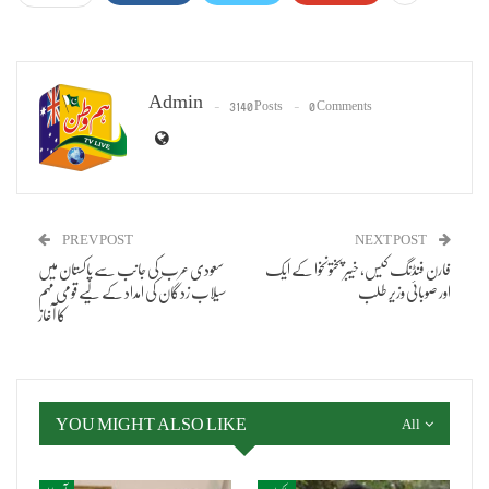
Admin
3140 Posts
0 Comments
PREV POST
NEXT POST
فارن فنڈنگ کیس، خیبر پختونخوا کے ایک
سعودی عرب کی جانب سے پاکستان میں
اور صوبائی وزیر طلب
سیلاب زدگان کی امداد کے لیے قومی مہم
کا آغاز
YOU MIGHT ALSO LIKE
All