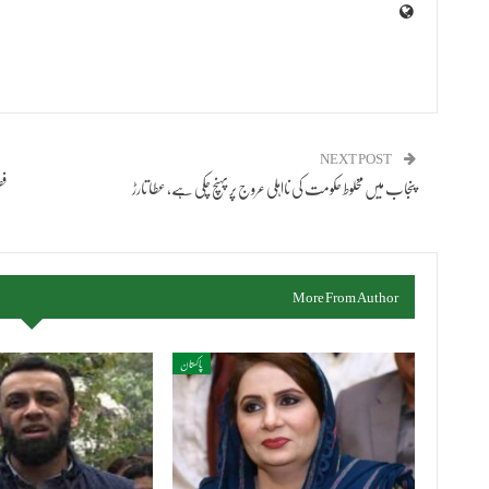
NEXT POST
پنجاب میں مخلوط حکومت کی نااہلی عروج پر پہنچ چکی ہے، عطا تارڑ
فض
More From Author
پاکستان