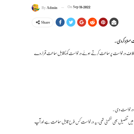
On
Sep 19, 2022
By
Admin
Share
ست مسترد کردی۔
 کے خلاف درخواست پر سماعت کرتے ہوئے درخواست کو ناقابل سماعت قرار دے
حت درخواست دی۔
 اس میں تفصیل بھی لکھنی تھی، یہ درخواست کس طرح قابل سماعت ہے اور آپ