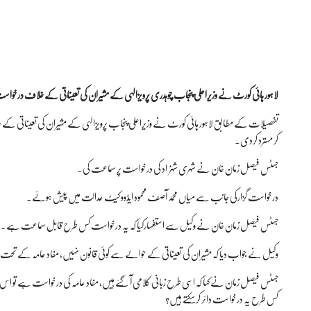
لاہور ہائی کورٹ نے وزیراعلی پنجاب چوہدری پرویزالہی کے مشیران کی تعیناتی کے خلاف درخوا
تفصیلات کے مطابق لاہور ہائی کورٹ نے وزیراعلی پنجاب پرویزالہی کے مشیران کی تعیناتی
کر مسترد کردی۔
جسٹس فیصل زمان خان نے شہری شہزاد کی درخواست پر سماعت کی۔
درخواست گزارکی جانب سے میاں محمد آصف محمود ایڈووکیٹ عدالت میں پیش ہوئے۔
جسٹس فیصل زمان خان نے وکیل سے استفسارکیا کہ یہ درخواست کس طرح قابل سماعت ہے۔
وکیل نے جواب دیا کہ مشیران کی تعیناتی کے حوالے سے کوئی قانون نہیں، مفاد عامہ کے ت
جسٹس فیصل زمان نے کہا کہ اسی طرح زبانی کلامی آ گئے ہیں، مفاد عامہ کی درخواست ہے تو
کس طرح یہ درخواست دائر کرسکتے ہیں؟