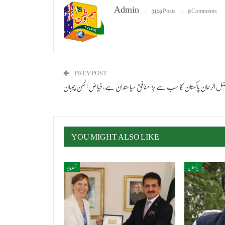
Admin
3140 Posts
0 Comments
PREV POST
ل الرحمان پاکستان کا سب سے بڑا منافق سیاستدان ہے، فیاض الحسن چوہان
YOU MIGHT ALSO LIKE
پاکستان
آسٹریلیا