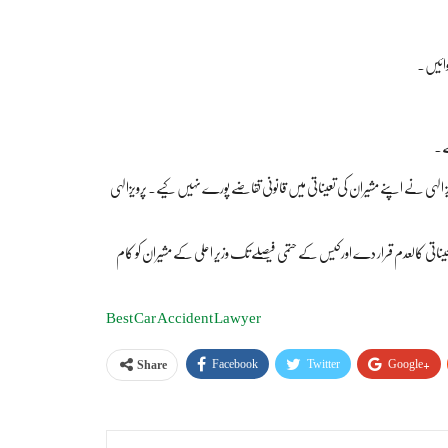
روائیں۔
ہے۔
یاسی مشیر تعینات کیا ہے۔ پرویز الہی نے اپنے مشیران کی تعیناتی میں قانونی تقاضے پورے نہیں کیے۔ پرویزالہی
یناتی کالعدم قرار دے اورکیس کے حتمی فیصلے تک وزیر اعلی کے مشیران کو کام
Best Car Accident Lawyer
Facebook
Twitter
Google+
Share