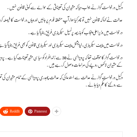
وکیل درخواست گزار نے جواب دیا کہ مشیران کی تعیناتی کے حوالے سے کوئی قانون نہیں۔
عدالت نے کہا کہ قانون نہیں تو پھر کیا ہوا، آپ متعلقہ فورم پر جائیں اور وہاں درخواست کا فیصلہ ک
درخواست میں وزیراعلی پنجاب کو بذریعہ پرنسپل سیکریٹری فریق بنایا گیا ہے۔
درخواست میں چیف سیکریٹری، ایڈیشنل چیف سیکریٹری اور سیکریٹری قانون کو بھی فریق بنایا گیا 
درخواست گزار کا مؤقف تھا کہ پرویزالہی نے 30 سے زائد افراد کو س
کے مشیران لاکھوں روپے کی مراعات وصول کررہے ہیں۔
وکیل درخواست گزار نے عدالت سے استدعا کی کہ عدالت چوہدری پرویزالہی کے تمام مشیران کی تع
سے روکنے کا حکم دیا جاِئے۔
ReddIt
Pinterest