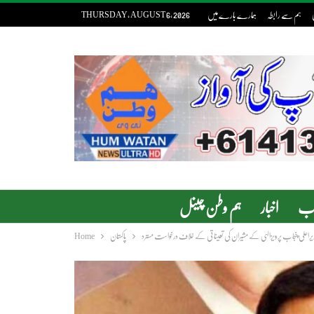
ہم سے رابطہ
ہمارے بارے میں
THURSDAY, AUGUST 6, 2026
دب
اخبار
ہم وطن چینل
یراعلی پنجاب پرویزالہی کے مشیران کی تعیناتی کے خلاف درخواست مسترد
پاکستان
Home