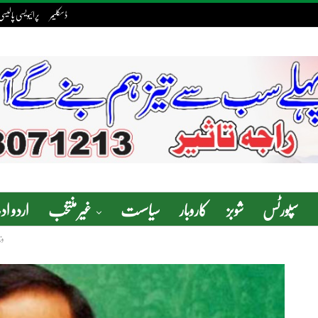
ڈسکلیمر
پرائیویسی پالیسی
سپورٹس
شوبز
کاروبار
سیاسست
غیر منتخب
اردو ا
وز