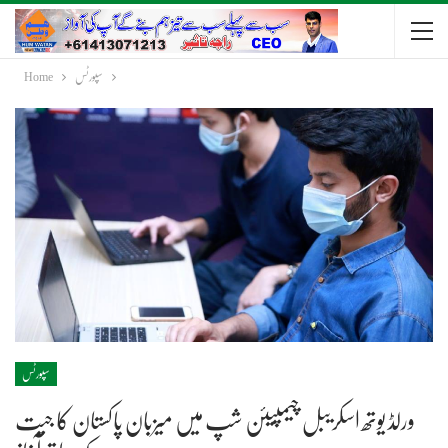
سپورٹس
Home
سپورٹس
ورلڈ یوتھ اسکریبل چیمپیئن شپ میں میزبان پاکستان کا جیت