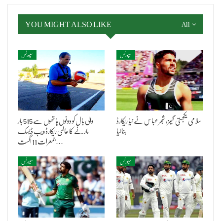
YOU MIGHT ALSO LIKE
All
سپورٹس
سپورٹس
اسلامی یکجہتی گیمز، شجر عباس نے نیا ریکارڈ
والی بال کو دونوں ہاتھوں سے 515 بار
بنالیا
مارنے کا عالمی ریکارڈ ویب ڈیسک
جمعرات 11 اگست…
سپورٹس
سپورٹس