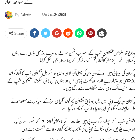
کے ساتھ آغاز
On
Jan 24, 2021
By
Admin
Share
ورلڈ یوتھ اسکریبل چیمپیئن شپ کے اعصاب شکن مقابلے دوسرے روز بھی جاری رہے جہاں
پاکستان نے اپنے سفر کا آغاز فتح کے ساتھ کرکے پہلا مرحلہ بھی مکمل کرلیا۔
پاکستان کی میزبانی میں ہونے والی دنیا کی پہلی آن لائن ورلڈ یوتھ اسکریبل چیمپئن شپ کا آغاز گزشتہ
روز مقامی دواساز ادارے فارم ایوو گیسٹ ہاؤس میں ہوا جہاں پر آن لائن اسکریبل چیمپئن شپ کے
لیے اسٹیٹ آف دی آرٹ انتظامات کیے گئے ہیں۔
پاکستان سپر لیگ (پی ایس ایل) سابق چمپیئن ٹیم کوئٹہ گلیڈی ایٹرز کے اسپانسر سے منعقد ہونے
والےایونٹ کو گلیڈی ایٹرز ویسپا یوتھ کپ کا نام دیا گیا ہے۔
چمپیئن شپ کے پہلے روز گروپ بی میں بھارت نے انڈونیشیا کو 29-7 کے اسکور سے زیر کیا،
دوسرے میچ میں سری لنکا نے نیپال کی ناتجربہ کار ٹیم کو 30-6 سے شکست دے دی۔