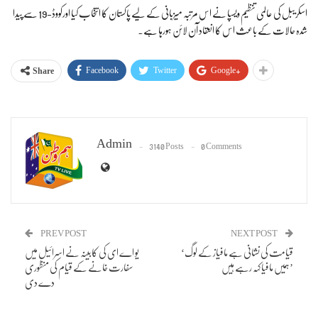
اسکریبل کی عالمی تنظیم ویسپا نے اس مرتبہ میزبانی کے لیے پاکستان کا انتخاب کیا اورکووڈ-19 سے پیدا
شدہ حالات کے باعث اس کا انعقاد آن لائن ہورہا ہے۔
Facebook
Twitter
Google+
Share
Admin
3140 Posts
0 Comments
PREV POST
NEXT POST
‘قیامت کی نشانی ہے مافیاز کے لوگ
یو اے ای کی کابینہ نے اسرائیل میں
ہمیں مافیا کہہ رہے ہیں’
سفارت خانے کے قیام کی منظوری
دے دی