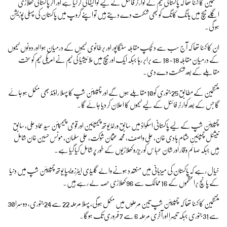
منتظمین کا کہنا تھا کہ پاکستانی ٹیم نے کوارٹر فائنل کے لیے کوالیفائی کر لیا ہے اور اگر پاکستانی کھلاڑی
اگلے میچ میں ہانگ کانگ کو بھی شکست دے دیتے ہیں تو اپنے گروپ میں پاکستان کی پہلی پوزیشن
ہو گی۔
ان کا کہنا تھا کہ آج سب سے دلچسپ مقابلہ سنگاپور اور برطانوی ٹیموں کے درمیان ہوا اور دونوں ٹیموں
کے درمیان مقابلہ 18- 18 سے برابر رہا جبکہ ایک اور میچ میں ملائیشیا کی ٹیم نے امریکی ٹیم کو سخت
مقابلے کے بعد شکست دے دی۔
منتظمین کے مطابق 25 جنوری کو 10 مقابلے ہوں گے اور چمپیئن شپ کا پہلا راؤنڈ بھی مکمل ہو جائے
گا جس کے بعد کوارٹر فائنل کے لیے ٹیموں کا اعلان کر دیا جائے گا۔
چمپیئن شپ کے لیے پاکستانی اسکواڈ میں سابق ورلڈ یوتھ چیمپئین اور قومی چیمپئن سید عماد علی، سابق
نیشنل چمپئین حشام ہادی خان، علی واصف، محمد عثمان شوکت، علی سلمان، مونس حسین خان شامل
ہیں جبکہ صائم وقار اور شان عباس کو ریزرو کھلاڑیوں کے طور پر شامل کیا گیا ہے۔
خیال رہے کہ پاکستان کی میزبانی میں منعقد د ہونے والے گلیڈی ایٹرز ویسپا یوتھ چمپیئن شپ میں دنیا
کے پانچ براعظموں کے 16 ممالک سے 96 کھلاڑی حصہ لے رہے ہیں۔
منتظمین کا کہنا تھا کہ چمپیئن شپ تین مرحلوں میں مکمل ہوگی، پہلا مرحلہ 22 سے 24 جنوری، دوسرا 30
سے 31 جنوری جبکہ تیسرا اورآخری مرحلہ 6 سے 7 فروری تک ہوگا۔