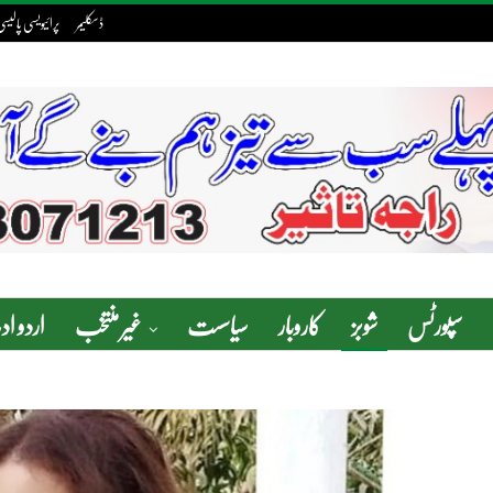
ڈسکلیمر
پرائیویسی پالیس
سپورٹس
شوبز
کاروبار
سیاسست
غیر منتخب
اردو ا