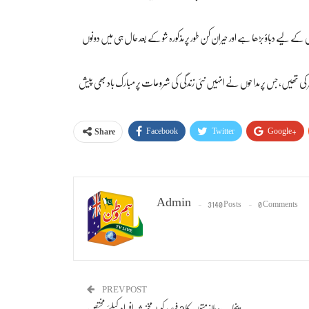
کے لیے دباؤ بڑھا ہے اور حیران کن طور پر مذکورہ شو کے بعد حال ہی میں دونوں
کی تھیں، جس پر مداحوں نے انہیں نئی زندگی کی شروعات پر مبارک باد بھی پیش
Facebook
Twitter
Google+
Share
Admin
3140 Posts
0 Comments
PREV POST
پنجاب: ملازمتوں کا 2 فیصد کوٹہ مخنث افراد کیلئے مختص