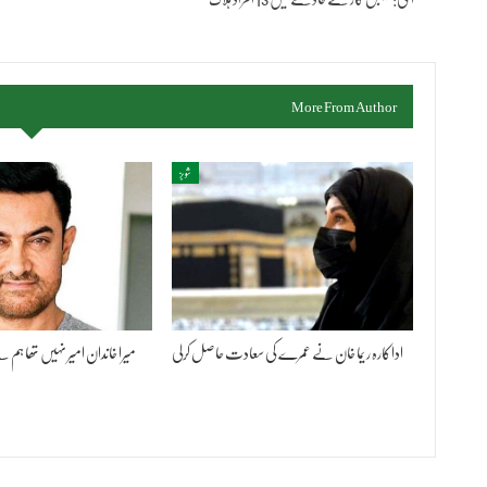
More From Author
شوبز
اداکارہ ریما خان نے عمرے کی سعادت حاصل کرلی
میرا خاندان امیر نہیں تھا ہ