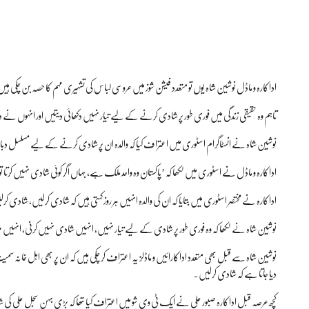
اداکارہ و ماڈل نوشین شاہ یوں تو متعدد فیشن شوز میں عروسی لباس کی تشہیری مہم کا حصہ بن چکی ہی
تاہم وہ حقیقی زندگی میں فوری طور پر شادی کرنے کے لیے تیار نہیں دکھائی دیتیں اور انہوں ن
نوشین شاہ نے انسٹاگرام اسٹوری میں اعتراف کیا کہ والدہ ان پر شادی کرنے کے لیے مسلسل دبا
اداکارہ و ماڈل نے اسٹوری میں لکھا کہ ’پاکستان وہ واحد ملک ہے، جہاں اگر کوئی شادی نہیں کرتا ت
اداکارہ نے مختصر اسٹوری میں بتایا کہ ان کی والدہ انہیں ہر روز کہتی ہیں کہ شادی کرلیں، شادی ک
نوشین شاہ نے لکھا کہ وہ فوری طور پر شادی کے لیے تیار نہیں، انہیں شادی نہیں کرنی، انہیں
نوشین شاہ سے قبل بھی متعدد اداکارائیں و ماڈلز یہ اعتراف کر چکی ہیں کہ ان پر بھی اہل خانہ س
دیا جاتا ہے کہ شادی کرلیں۔
کچھ عرصہ قبل اداکارہ صبور علی نے ایک ٹی وی شو میں اعتراف کیا تھا کہ بڑی بہن سجل علی کی شا