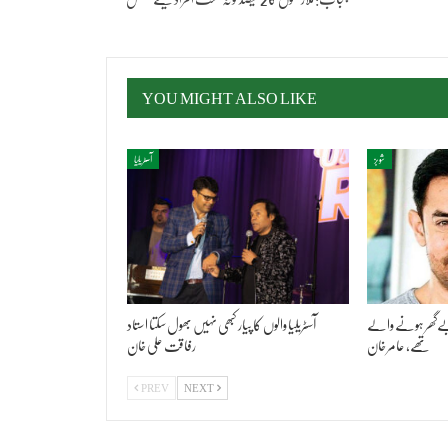
YOU MIGHT ALSO LIKE
شوبز
آسٹریلیا
م بےگھر ہونے والے
آسٹریلیا والوں کا پیار کبھی نہیں بھول سکتا استاد
تھے، عامر خان
رفاقت علی خان
PREV
NEXT