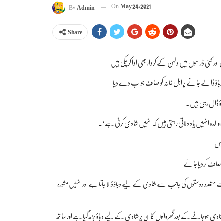
On
May 24, 2021
By
Admin
Share
ں اور کئی ڈراموں میں دلہن کے کردار بھی ادا کرچکی ہیں۔
ے دباؤ ڈالے جانے پر اہل خانہ کو صاف جواب دے دیا۔
ؤ ڈال رہی ہیں۔
و والدہ انہیں یاد دلاتی رہتی ہیں کہ انہیں شادی کرنی ہے‘۔
رلیں۔
 معاف کردیا جائے۔
میت متعدد دوستوں کی جانب سے شادی کے لیے دباؤ ڈالا جاتا ہے اور انہیں مشورہ
دی ہوجانے کے بعد گھر والوں کا ان پر شادی کے لیے دباؤ بڑھ گیا ہے اور ساتھ