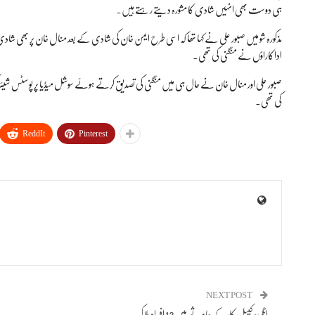
ہی دوست بھی انہیں شادی کا مشورہ دیتے رہتے ہیں۔
مذکورہ شو میں صبور علی نے کہا تھا کہ اسی طرح ایمن خان کی شادی کے بعد منال خان پر بھی شادی 
اداکاراؤں نے منگنی کی تھی۔
صبور علی اور منال خان نے حال ہی میں منگنی کی تصدیق کرتے ہوئے سوشل میڈیا پر پوسٹس شیئر 
کی تھی۔
ReddIt
Pinterest
NEXT POST
اٹلی: کیبل کار کے حادثے میں 13 افراد ہلاک