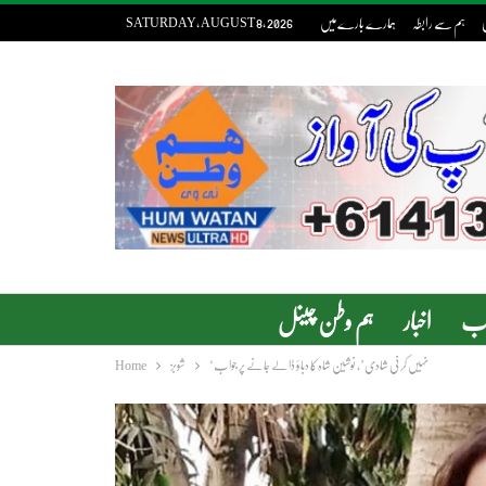
ی
ہم سے رابطہ
ہمارے بارے میں
SATURDAY, AUGUST 8, 2026
دب
اخبار
ہم وطن چینل
‘نہیں کرنی شادی’، نوشین شاہ کا دباؤ ڈالے جانے پر جواب
شوبز
Home