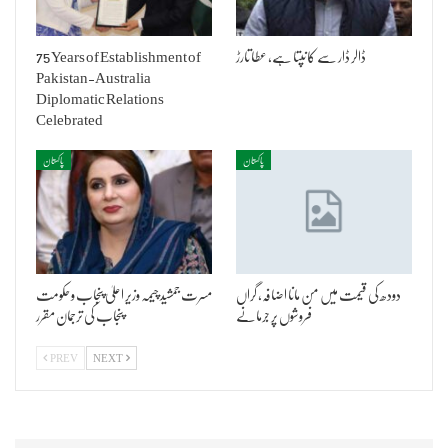
ڈالر ڈار سے کانپتا ہے، عطا تارڑ
75 Years of Establishment of
Pakistan-Australia
Diplomatic Relations
Celebrated
پاکستان
پاکستان
دودھ کی قیمت میں من مانا اضافہ، گراں
مسرت جمشید چیمہ وزیر اعلیٰ پنجاب و حکومت
فروشوں پر جرمانے
پنجاب کی ترجمان مقرر
PREV
NEXT