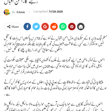
رہے گا، احسن اقبال
Last updated
Jul 20, 2020
By
Admin
Share
مسلم لیگ (ن) کے سیکریٹری جنرل احسن اقبال نے کہا ہے کہ 72 برس پاکستان اس بات کا متحمل
نہیں ہوسکتا کہ اسے کسی نئے فاشسٹ ایجنڈے کی تجربہ گاہ بنایا جاسکے بلکہ صرف 22 کروڑ عوام کی
امنگوں کے مطابق کسی اور راستے پر چلنے کا متحمل نہیں۔
انہوں نے کہا کہ ماضی میں ایسے تجربات نے ملک کو نقصان پہنچایا ہے، ملکی معیشت حکومت کی
نااہلی، ناتجربہ کاری اور نالائقی سے تباہ ہوگئی ہے 21 ویں صدی میں کوئی ریاست اس تباہ حال
معیشت کے ساتھ اپنا وجود برقرار نہیں رکھ سکتی۔
پیپلز پارٹی کی قیادت کے ساتھ ملاقات کے بعد پی پی پی رہنماؤں کے ہمراہ پریس کانفرنس کرتے
ہوئے ان کا کہنا تھا کہ عوام کو بہتر معیار زندگی دینا تو دور کی بات روز بروز عوام کا معیار زندگی انحطاط کا شکار
ہے۔
انہوں نے کہا لوگ گاڑیوں سے موٹربائیک پر آرہے ہیں، موٹر بائیک والا سائیکل جبکہ سائیکل ولا
پیدل سفر کرنے پر مجبور ہورہا ہے، لوگوں کے لیے بچوں کو تعلیم دلانا، ان کے اخراجات اٹھانا ناممکن