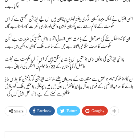
ہوگیا ہے۔
احسن اقبال نے کہا کہ مزدور کسان، ڈگری یافتہ نوجوان پریشان ہیں اس لیے اپوزیشن سمجھتی ہے کہ اس
حکومت کے قائم رہنے سے پاکستان کو شدید داخلی اور خارجی خطرات کا سامنا رہے گا۔
ان کا کہنا تھا کہ خطے کی صورتحال کے باعث ہمیں اندرونی اتحاد، داخلی یکجہتی کی ضرورت ہے لیکن
حکومت کا صرف انتقامی ایجنڈا ہے جس کے ساتھ یہ ملک کا شیرازہ بکھیر رہی ہے۔
چنانچہ اپوزیشن کی دونوں بڑی جماعتیں اس بات پر متفق ہیں کہ اس نااہل حکومت سے نجات
حاصل کرنا پاکستان کے 22 کروڑ عوام کی امنگوں کی ترجمانی ہے۔
ان کا کہنا تھا کہ تمام جماعتوں سے مشاورت کے بعد رواں ہفتے جوائنٹ اپوزیشن کوآرڈنیشن کا اجلاس بلایا
جائے گا اور عیدالاضحیٰ کے فوری بعد آل پارٹیز کانفرنس ہوگی جس میں اپوزیشن جماعتیں ملک کو درپیش
چیلنجز سے نمٹنے کے لیے لائحہ عمل پیش کریں گی۔
Facebook
Twitter
Google+
Share