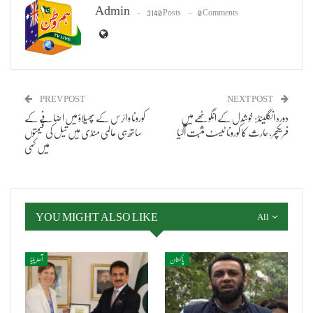
Admin
3140 Posts
0 Comments
PREV POST
NEXT POST
دورہ انگلینڈ: خوشدل کے انگوٹھے میں
کورونا وائرس کے پھیلاؤ میں اضافے کے
فریکچر، حارث کا کورونا ٹیسٹ مثبت آگیا
ساتھ ہی عالمی منڈی میں تیل کی قیمتوں
میں کمی
YOU MIGHT ALSO LIKE
All
پاکستان
آسٹریلیا