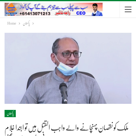
پاکستان
Home
پاکستان
ملک کو نقصان پہنچانے والے واجب القتل ہیں تو ابتدا غلام