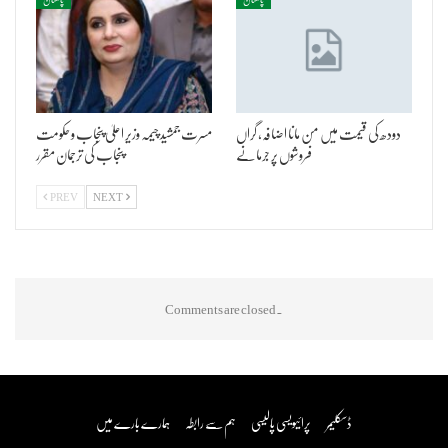
دودھ کی قیمت میں من مانا اضافہ، گراں
مسرت جمشید چیمہ وزیر اعلیٰ پنجاب و حکومت
فروشوں پر جرمانے
پنجاب کی ترجمان مقرر
PREV
NEXT
Comments are closed.
ڈسکلیمر
پرائیویسی پالیسی
ہم سے رابطہ
ہمارے بارے میں