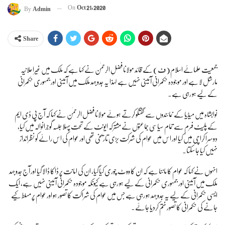
On
Oct 21, 2020
By
Admin
Share
جمعیت علمائے اسلام(ف) کے قائد مولانا فضل الرحمٰن نے کہا ہے کہ ملک میں غیراعلانیہ
مارشل لا ہے اور موجودہ حکمرانی آئینی نہیں ہے لہٰذا یہ جدوجہد ملک میں آئینی اور جمہوری حکمرانی
کے لیے ہو رہی ہے۔
نوابشاہ میں میڈیا کے نمائندوں سے گفتگو کرتے ہوئے مولانا فضل الرحمٰن نے کہا کہ آج پی ڈی ایم
کے پلیٹ فرم سے تمام سیاسی جماعتوں نے مشترکہ ایونٹ کے تحت پہلا جلسہ گوجرانوالہ میں کیا،
دوسرا کراچی میں کیا اور اس میں عوام کی شرکت بڑی تاریخی تھی اور عوام کی اس رائے کو نظرانداز
نہیں کیا جا سکتا۔
انہوں نے کہا کہ عوام کا ماننا ہے کہ ان کا ووٹ چوری کیا گیا، ان کی امانت پر ڈاکا ڈالا گیا اور آج جدوجہد
ملک میں آئینی اور جمہوری حکمرانی کے لیے ہو رہی ہے کیونکہ موجودہ حکمرانی آئینی نہیں ہے، ایک
ایسی حکمرانی کے لیے یہ جدوجہد ہو رہی ہے جس میں عوام کی شراکت کا تصور ہو اور عوام پر مسلط کیے
جانے کی حکمرانی کا تصور ختم کردیا جائے۔