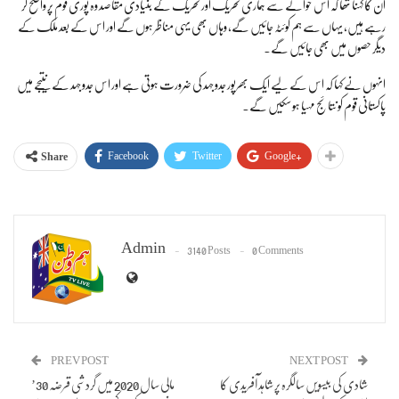
ان کا کہنا تھا کہ اس حوالے سے ہماری تحریک اور تحریک کے بنیادی مقاصد وہ پوری قوم پر واضح کر
رہے ہیں، یہاں سے ہم کوئٹہ جائیں گے، وہاں بھی یہی مناظر ہوں گے اور اس کے بعد ملک کے
دیگر حصوں میں بھی جائیں گے۔
انہوں نے کہا کہ اس کے لیے ایک بھرپور جدوجہد کی ضرورت ہوتی ہے اور اس جدوجہد کے نتیجے میں
پاکستانی قوم کو نتائج مہیا ہو سکیں گے۔
Facebook
Twitter
Google+
Share
Admin
3140 Posts
0 Comments
PREV POST
NEXT POST
شادی کی بیسویں سالگرہ پر شاہد آفریدی کا
’مالی سال 2020 میں گردشی قرضہ 30