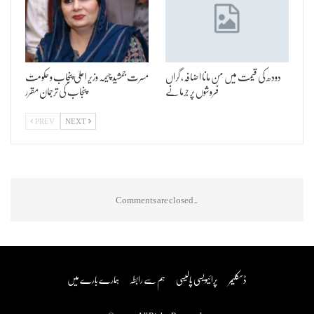
دودھ کی قیمت میں من مانا اضافہ، گراں
مسرت جمشید چیمہ وزیر اعلیٰ پنجاب و حکومت
فروشوں پر جرمانے
پنجاب کی ترجمان مقرر
PREV
NEXT
Comments are closed.
ڈسکلیمر
پرائیویسی پالیسی
ہم سے رابطہ
ہمارے بارے میں