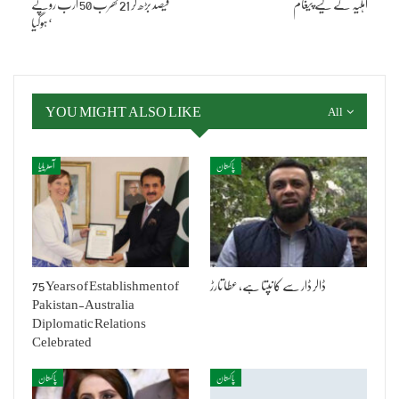
اہلیہ کے لیے پیغام
فیصد بڑھ کر 21 کھرب 50 ارب روپے
ہوگیا‘
YOU MIGHT ALSO LIKE
All
پاکستان
آسٹریلیا
ڈالر ڈار سے کانپتا ہے، عطا تارڑ
75 Years of Establishment of
Pakistan-Australia
Diplomatic Relations
Celebrated
پاکستان
پاکستان