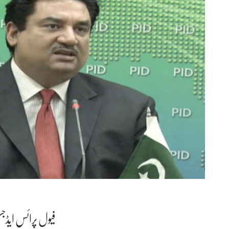
فیول پرائس ایڈجس