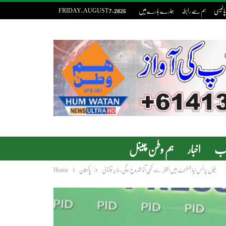
پالیسی
ہم سے رابطہ
ہمارے بارے میں
FRIDAY, AUGUST 7, 2026
دب
اخبار
ہم وطن چینل
فیول پرائس ایڈجسٹمنٹ میں اکتوبر سے کمی آنا شروع ہوگی، وزیر توانائی
پاکستان
Home