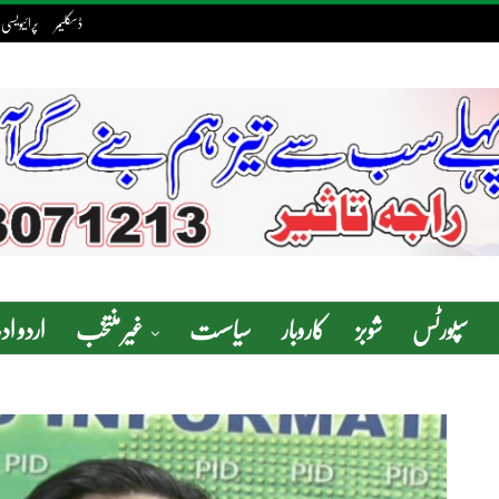
ڈسکلیمر
پرائیویسی 
سپورٹس
شوبز
کاروبار
سیاسست
غیر منتخب
اردو ا