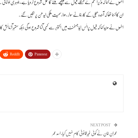
انہوں نے کہا کہ وزیراعظم نےمہنگے فیول سے پیچھے ہٹنے کا عمل شروع کر دیا ہے، جوہری توانا
ان کا کہنا تھا کہ آئندہ بجلی کے کارخانے سولر ،ہوا،سمیت ملکی ایدھن پر لگیں گئے۔
انہوں نے مزید کہا کہ فیول پرائس ایڈجسٹمنٹ میں اکتوبر سے کمی آنا شروع ہو گی جبکہ ستمبر آزمائش 
ReddIt
Pinterest
NEXT POST
عمران خان نے کوئی غیرقانونی کام نہیں کیا، اسد عمر