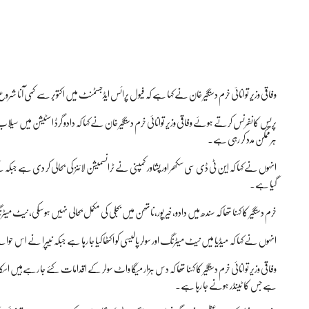
وفاقی وزیر توانائی خرم دستگیر خان نے کہا ہے کہ فیول پرائس ایڈجسٹمنٹ میں اکتوبر سے کمی آنا شرو
ہرممکن مدد کر رہی ہے۔
انہوں نے کہا کہ این ٹی ڈی سی سکھر اور پشاور کمپنی نے ٹرانسمیشن لائنز کی بحالی کر دی ہے جبکہ کے 
گیا ہے۔
خرم دستگیر کا کہنا تھا کہ سندھ میں دادو،خیر پور،ناتھن میں بجلی کی مکمل بحالی نہیں ہو سکی، نیٹ 
انہوں نے کہا کہ میڈیا میں نیٹ میٹرنگ اور سولر پالیسی کو اکٹھا کیا جا رہا ہے جبکہ نیپرا نے ا
وفاقی وزیر توانائی خرم دستگیر کا کہنا تھا کہ دس ہزار میگا واٹ سولر کے اقدامات کئے جا رہےہیں ا
ہے جس کا ٹینڈر ہونے جا رہا ہے۔