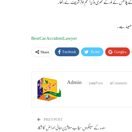
ئی کے پلانٹس کے ٹو،کے تھری وزیراعظم نواز شریف نے رکھا۔
کا مہینہ ہے۔
Best Car Accident Lawyer
Facebook
Twitter
Google+
Share
Admin
3140 Posts
0 Comments
PREV POST
سندھ کے سینکڑوں سیلاب متاثرین وبائی امراض کا شکار