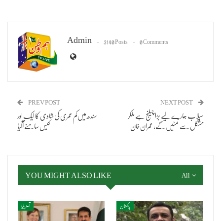
Admin
3140 Posts
0 Comments
PREV POST
NEXT POST
سیلاب ہمارے لیے بڑا چیلنج ہے ملکر
سندھ میں کم عمری کی شادی کا ایک اور
مشکل سے نمٹیں گے، عمران خان
کیس سامنے آگیا
YOU MIGHT ALSO LIKE
All
پاکستان
آسٹریلیا