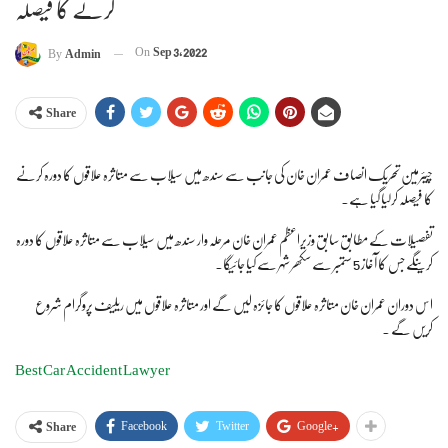
کرنے کا فیصلہ
On
Sep 3, 2022
By
Admin
Share
چیئرمین تحریک انصاف عمران خان کی جانب سے سندھ میں سیلاب سے متاثرہ علاقوں کا دورہ کرنے
کا فیصلہ کرلیا گیا ہے۔
تفصیلات کے مطابق سابق وزیراعظم عمران خان مرحلہ وار سندھ میں سیلاب سے متاثرہ علاقوں کا دورہ
کرینگے جس کا آغاز 5 ستمبر سے سکھر شہر سے کیا جائیگا۔
اس دوران عمران خان متاثرہ علاقوں کا جائزہ لیں گے اور متاثرہ علاقوں میں ریلیف پروگرام شروع
کریں گے ۔
Best Car Accident Lawyer
Facebook
Twitter
Google+
Share