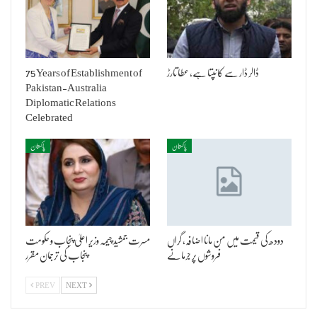
ڈالر ڈار سے کانپتا ہے، عطا تارڑ
75 Years of Establishment of
Pakistan-Australia
Diplomatic Relations
Celebrated
پاکستان
پاکستان
دودھ کی قیمت میں من مانا اضافہ، گراں
مسرت جمشید چیمہ وزیر اعلیٰ پنجاب و حکومت
فروشوں پر جرمانے
پنجاب کی ترجمان مقرر
PREV
NEXT