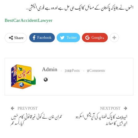
انہوں نے بتایا کہ پاکستان کے مسائل کا ایک ہی حل ہے اور وہ ہے فوری الیکشن۔
Best Car Accident Lawyer
Facebook
Twitter
Google+
Share
Admin
3140 Posts
0 Comments
PREV POST
NEXT POST
ائیر چیف کا پاک فضائیہ کی آپریشنل اسکردو
عمران خان نے کوئی غیرقانونی کام نہیں
ائیر بیس کا معائنہ
کیا، اسد عمر