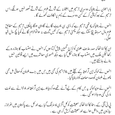
بابر اعوان نے بتایا کہ دوسری ترمیم میں اہلخانہ کے اثاثے ملزم کے اثاثے تصور نہیں ہونگے، اس
ترمیم کے بعد کرپشن کرکے کسی دوسرے کے نام پر اکاؤنٹ کھولے گا۔
انہوں نے بتایا کہ چوتھی ترمیم ہے کہ ڈی سی جو ریٹ لگائے گا وہی ہوگا، پانچویں ترمیم کے مطابق
ملزم مال مسروقہ بیچ سکتا ہے جبکہ چھٹی ترمیم ہے کہ کیس ثابت نہ ہوا تو الزام لگانے کو پانچ سال قید
ہوگی۔
ان کا کہنا تھا کہ صدر عارف علوی کو خراج تحسین پیش کرتا ہوں کہ انہوں نے احتساب کا جنازہ روکے
رکھا لیکن ملک میں احتساب کا جنازہ نکل گیا ہے جبکہ جمہوری معاشرے میں ایسے قوانین نہیں
بنائے جاسکتے ہیں۔
انہوں نے کہا کہ این آر او 2 کے نیتجے میں 6 ترامیم کی گئی ہیں جس میں بڑے ملزمان کو معافی مل گئی
چھوٹے ملزمان کو وعدہ معاف گواہ بنایا گیا۔
انہوں نے مزید کہا کہ یہ جس کام کےلیےآئے تھےوہ کردیاجو ہے این آر او2 اور جو خزانے سے لوٹ
مار کی گئی وہ جائز ہو گئی ہے۔
پی ٹی آئی کے رہنما کا کہنا تھا کہ معیشت کو کل آخری بوسٹر لگ گیا ہے اور کل سے پاکستان میں افراط زر
ریڈ زون میں داخل ہوا ہے اور معیشت کریش کررہی ہے۔