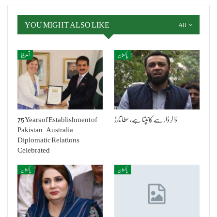
YOU MIGHT ALSO LIKE
All
پاکستان
آسٹریلیا
ڈالر ڈار سے کانپتا ہے، عطا تارڑ
75 Years of Establishment of
Pakistan-Australia
Diplomatic Relations
Celebrated
پاکستان
پاکستان