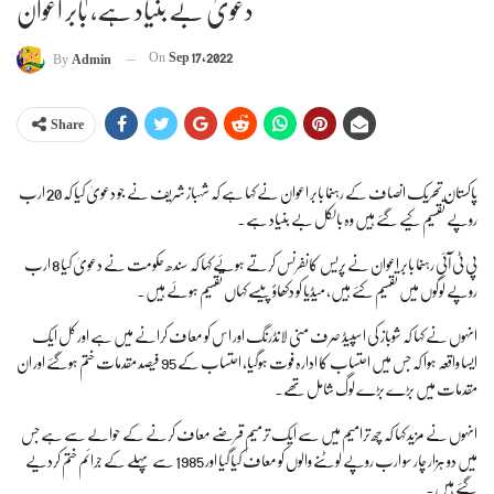
دعویٰ بے بنیاد ہے، بابر اعوان
On
Sep 17, 2022
By
Admin
Share
پاکستان تحریک انصاف کے رہنما بابر اعوان نے کہا ہے کہ شہباز شریف نے جو دعویٰ کیا کہ 20 ارب
روپے تقسیم کیے گئے ہیں وہ بالکل بے بنیاد ہے۔
پی ٹی آئی رہنما بابر اعوان نے پریس کانفرنس کرتے ہوئے کہا کہ سندھ حکومت نے دعویٰ کیا 8 ارب
روپے لوگوں میں تقسیم کئے ہیں، میڈیا کو دکھاؤ پیسے کہاں تقسیم ہوئے ہیں۔
انہوں نے کہا کہ شوباز کی اسپیڈ صرف منی لانڈرنگ اور اس کو معاف کرانے میں ہے اور کل ایک
ایسا واقعہ ہوا کہ جس میں احتساب کا ادارہ فوت ہوگیا، احتساب کے 95 فیصد مقدمات ختم ہوگئے اور ان
مقدمات میں بڑے بڑے لوگ شامل تھے۔
انہوں نے مزید کہا کہ چھ ترامیم میں سے ایک ترمیم قرضے معاف کرنے کے حوالے سے ہے جس
میں دو ہزار چار سو ارب روپے لوٹنے والوں کو معاف کیا گیا اور 1985 سے پہلے کے جرائم ختم کردیے
گئے ہیں۔