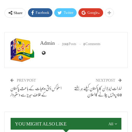
Facebook
Twitter
Google+
Share
Admin
3140 Posts
0 Comments
PREV POST
NEXT POST
امارات ایئرلائن کا پاکستان کیلئے ہر ہفتے
اسٹوکس ذاتی وجوہات کے باعث پاکستان
60 پروازیں چلانے کا اعلان
کے خلاف سیریز سے دستبردار
YOU MIGHT ALSO LIKE
All