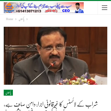
پاکستان
Home
پاکستان
شراب کے لائسنس کا غیرقانونی اجرا: دامن صاف ہے،