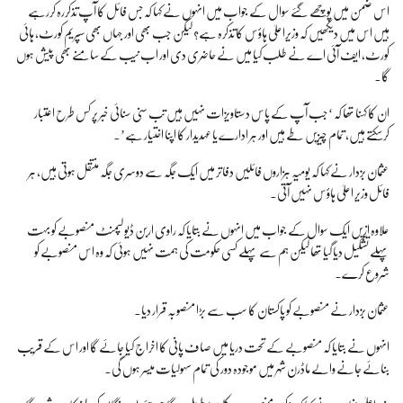
اس ضمن میں پوچھے گئے سوال کے جواب میں انہوں نے کہا کہ جس فائل کا آپ تذکررہ کررہے
ہیں اس میں دیکھیں کہ وزیراعلیٰ ہاؤس کا تذکرہ ہے؟ لیکن جب بھی اور جہاں بھی سپریم کورٹ، ہائی
کورٹ، ایف آئی اے نے طلب کیا میں نے حاضری دی اور اب نیب کے سامنے بھی پیش ہوں
گا۔
ان کا کہنا تھا کہ ‘جب آپ کے پاس دستاویزات نہیں ہیں تب سنی سنائی خبر پر کس طرح اعتبار
کرسکتے ہیں، تمام چیزیں طے ہیں اور ہر ادارے یا عہدیدار کا اپنا اختیار ہے’۔
عثمان بزدار نے کہا کہ یومیہ ہزاروں فائلیں دفاتر میں ایک جگہ سے دوسری جگہ منتقل ہوتی ہیں، ہر
فائل وزیر اعلیٰ ہاؤس نہیں آتی۔
علاوہ ازیں ایک سوال کے جواب میں انہوں نے بتایا کہ راوی اربن ڈیولپمنٹ منصوبے کو بہت
پہلے تشکیل دیا گیا تھا لیکن ہم سے پہلے کسی حکومت کی ہمت نہیں ہوئی کہ وہ اس منصوبے کو
شروع کرے۔
عثمان بزدار نے منصوبے کو پاکستان کا سب سے بڑا منصوبہ قرار دیا۔
انہوں نے بتایا کہ منصوبے کے تحت دریا میں صاف پانی کا اخراج کیا جائے گا اور اس کے قریب
بنائے جانے والے ماڈرن شہر میں موجودہ دور کی تمام سہولیات میسر ہوں گی۔