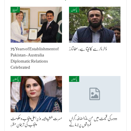
پاکستان
آسٹریلیا
ڈالر ڈار سے کانپتا ہے، عطا تارڑ
75 Years of Establishment of
Pakistan-Australia
Diplomatic Relations
Celebrated
پاکستان
پاکستان
دودھ کی قیمت میں من مانا اضافہ، گراں
مسرت جمشید چیمہ وزیر اعلیٰ پنجاب و حکومت
فروشوں پر جرمانے
پنجاب کی ترجمان مقرر