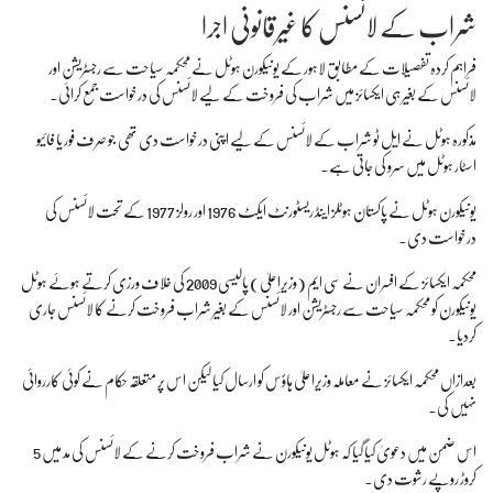
شراب کے لائسنس کا غیرقانونی اجرا
فراہم کردہ تفصیلات کے مطابق لاہور کے یونیکورن ہوٹل نے محکمہ سیاحت سے رجسٹریشن اور
لائسنس کے بغیر ہی ایکسائز میں شراب کی فروخت کے لیے لائسنس کی درخواست جمع کرائی۔
مذکورہ ہوٹل نے ایل ٹو شراب کے لائسنس کے لیے اپنی درخواست دی تھی جو صرف فور یا فائیو
اسٹار ہوٹل میں سرو کی جاتی ہے۔
یونیکورن ہوٹل نے پاکستان ہوٹلز اینڈ ریسٹورنٹ ایکٹ 1976 اور رولز 1977 کے تحت لائسنس کی
درخواست دی۔
محکمہ ایکسائز کے افسران نے سی ایم (وزیراعلیٰ) پالیسی 2009 کی خلاف ورزی کرتے ہوئے ہوٹل
یونیکورن کو محکمہ سیاحت سے رجسٹریشن اور لائسنس کے بغیر شراب فروخت کرنے کا لائسنس جاری
کردیا۔
بعدازاں محکمہ ایکسائز نے معاملہ وزیراعلیٰ ہاؤس کو ارسال کیا لیکن اس پر متعلقہ حکام نے کوئی کارروائی
نہیں کی۔
اس ضمن میں دعویٰ کیا گیا کہ ہوٹل یونیکورن نے شراب فروخت کرنے کے لائسنس کی مد میں 5
کروڑ روپے رشوت دی۔