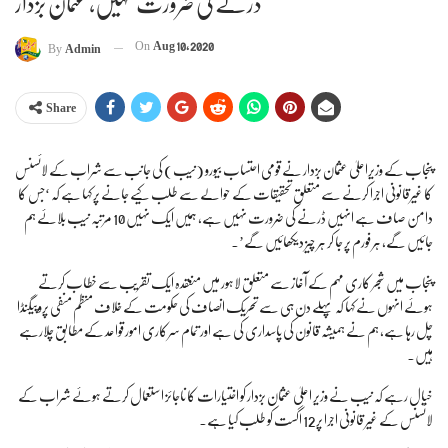
ڈرنے کی ضرورت نہیں، عثمان بزدار
On
Aug 10, 2020
By
Admin
Share
پنجاب کے وزیراعلیٰ عثمان بزدار نے قومی احتساب بیورو (نیب) کی جانب سے شراب کے لائسنس
کا غیرقانونی اجرا کرنے سے متعلق تحقیقات کے حوالے سے طلب کیے جانے پر کہا ہے کہ ‘جس کا
دامن صاف ہے انہیں ڈرنے کی ضرورت نہیں ہے، ہمیں ایک نہیں 10 مرتبہ نیب بلائے ہم
جائیں گے، ہر فورم پر جا کر ہر چیز دیکھائیں گے’۔
پنجاب میں شجر کاری مہم کے آغاز سے متعلق لاہور میں منعقدہ ایک تقریب سے خطاب کرتے
ہوئے انہوں نے کہا کہ پہلے دن ہی سے تحریک انصاف کی حکومت کے خلاف منظم منفی پروپیگنڈا
چل رہا ہے، ہم نے ہمیشہ قانون کی پاسداری کی ہے اور تمام سرکاری امور قواعد کے مطابق چلارہے
ہیں۔
خیال رہے کہ نیب نے وزیر اعلیٰ عثمان بزدار کو اختیارات کا ناجائز استعمال کرتے ہوئے شراب کے
لائسنس کے غیر قانونی اجرا پر 12 اگست کو طلب کیا ہے۔