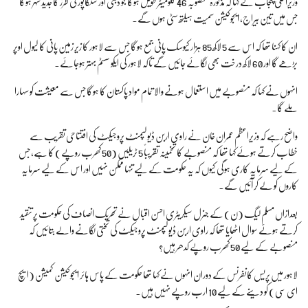
وزیراعلیٰ پنجاب نے کہا کہ مذکورہ منصوبہ 46 کلومیٹر طویل ہوگا جو دبئی اور سنگاپور کی طرز کا جدید شہر ہوگا
جس میں تین بیراج، ایجوکیشن سمیت ہیلتھ سٹی ہوں گے۔
ان کا کہنا تھا کہ اس سے 5 لاکھ 85 ہزار کیوسک پانی جمع ہوگا جس سے لاہور کا زیر زمین پانی کا لیول اوپر
بڑھے گا اور 60 لاکھ درخت بھی لگائے جائیں گے تاکہ لاہور کی ایکو سسٹم بہتر ہوجائے۔
انہوں نے کہا کہ منصوبے میں استعمال ہونے والا تمام مواد پاکستان کا ہوگا جس سے معیشت کو سہارا
ملے گا۔
واضح رہے کہ وزیراعظم عمران خان نے راوی اربن ڈیولپمنٹ پروجیکٹ کی افتتاحی تقریب سے
خطاب کرتے ہوئے کہا تھا کہ منصوبے کا تخمینہ تقریباً 5 ٹریلیں (50 کھرب روپے) کا ہے، جس
کے لیے سرمایہ کاری ہوگی کیوں کہ یہ حکومت کے لیے تنہا ممکن نہیں اور اس کے لیے سرمایہ
کاروں کو لے کر آئیں گے۔
بعدازاں مسلم لیگ (ن) کے جنرل سیکریٹری احسن اقبال نے تحریک انصاف کی حکومت پر تنقید
کرتے ہوئے سوال اٹھایا تھا کہ راوی اربن ڈیولپمنٹ پروجیکٹ کی تختی لگانے والے بتائیں کہ
منصوبے کے لیے 50 کھرب روپے کدھر ہیں؟
لاہور میں پریس کانفرنس کے دوران انہوں نے کہا تھا حکومت کے پاس ہائر ایجوکیشن کمیشن (ایچ
ای سی) کو دینے کے لیے 10 ارب روپے نہیں ہیں۔