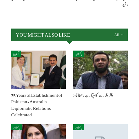
رشید
YOU MIGHT ALSO LIKE
All
پاکستان
آسٹریلیا
ڈالر ڈار سے کانپتا ہے، عطا تارڑ
75 Years of Establishment of
Pakistan-Australia
Diplomatic Relations
Celebrated
پاکستان
پاکستان