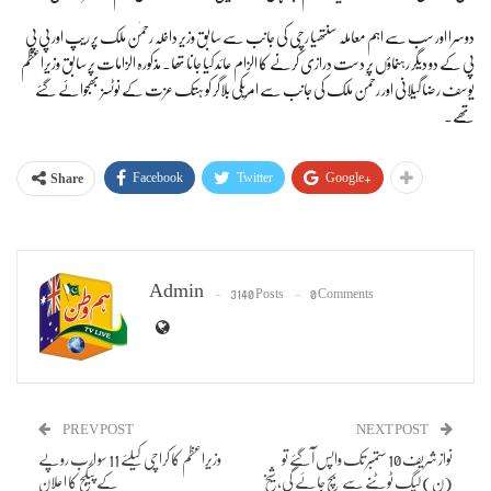
دوسرا اور سب سے اہم معاملہ سنتھیا رچی کی جانب سے سابق وزیر داخلہ رحمٰن ملک پر ریپ اور پی پی
پی کے دو دیگر رہنماؤں پر دست درازی کرنے کا الزام عائد کیا جانا تھا۔ مذکورہ الزامات پر سابق وزیراعظم
یوسف رضا گیلانی اور رحمٰن ملک کی جانب سے امریکی بلاگر کو ہتک عزت کے نوٹسز بھجوائے گئے
تھے۔
Facebook
Twitter
Google+
Share
Admin
3140 Posts
0 Comments
PREV POST
NEXT POST
نواز شریف 10 ستمبر تک واپس آگئے تو
وزیراعظم کا کراچی کیلئے 11 سو ارب روپے
(ن) لیگ ٹوٹنے سے بچ جائے گی، شیخ
کے پیکج کا اعلان