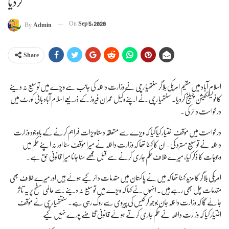
کردیا
On
Sep 5, 2020
By
Admin
Share
اسلام آباد میں مقیم امریکی بلاگر سنتھیا رچی نے وزارت داخلہ کی جانب سے ویزے میں توسیع نہ دینے
کا نوٹیفکیشن چیلنج کردیا۔ سنتھیا رچی نے اپنے وکیل عمران فیروز کے ذریعے اسلام آباد ہائی کورٹ میں
درخواست دائر کی۔
درخواست میں مؤقف اختیار کیا گیا کہ ویزے سے متعلقہ دستاویزات فراہم کرنے کے باوجود وزارت
داخلہ نے توسیع مسترد کی۔ ان کا کہنا تھا کہ وزارت داخلہ نے میرا مؤقف سنا اور نہ اپنے حکم میں
وجوہات کا ذکر کیا، میرے خلاف حکم جاری کرنے سے قبل مجھے سنا جانا میرا قانونی حق ہے۔
امریکی بلاگر کا مزید کہنا تھا کہ میں نے پاکستان میں مقدمات دائر کیے ہوئے ہیں اور میرے خلاف بھی
مقدمات چل بھی رہے ہیں۔ انہوں نے کہا کہ ویزے میں توسیع نہ دینے سے عالمی سطح پر یہ تاثر
جائے گا کہ وزارت داخلہ جان بوجھ کر کیس کی پیروی سے روک رہی ہے۔ سنتتھیا رچی نے مؤقف
اختیار کیا کہ وزارت داخلہ نے حکم جاری کرتے ہوئے قانونی تقاضے پورے نہیں کیے۔