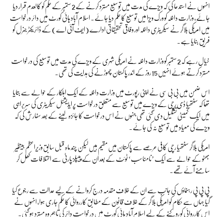
انہوں نے استدعا کی کہ ویزے کی مدت میں توسیع مسترد کرنے کے 2 ستمبر کے حکم کو کالعدم قرار دیا
جائے، وزارت داخلہ کو ورک ویزا میں توسیع کا حکم دیا جائے۔ اسلام آباد ہائی کورٹ میں دائر درخواست
میں امریکی بلاگر نے سیکریٹری داخلہ اور وفاقی تحقیقاتی ادارے (ایف آئی اے) کے ڈائریکٹر جنرل کو
فریق بنایا ہے۔
خیال رہے کہ 2 ستمبر کو وزارت داخلہ نے امریکی شہری کے ویزے کی مدت میں توسیع کی درخواست
مسترد کرتے ہوئے انہیں 15 روز کے اندر پاکستان چھوڑنے کی ہدایت کی تھی۔
اس ضمن میں بی بی سی نے اپنی رپورٹ میں وزارت داخلہ کے ایک اہلکار کے حوالے سے بتایا
تھا کہ سنتھیا ڈی رچی کے ویزے میں توسیع سے متعلق درخواست پر ایڈیشنل سیکریٹری کی سربراہی
میں ایک کمیٹی تشکیل دی گئی تھی جنہوں نے اس درخواست کا جائزہ لینے کے بعد سفارش کی کہ
ویزے کی معیاد میں توسیع نہ کی جائے۔
امریکی بلاگر سنتھیا رچی کافی عرصے سے پاکستان میں مقیم ہیں لیکن چند ماہ قبل سابق وزیراعظم بینظیر
بھٹو کے حوالے سے ایک ’نامناسب‘ ٹوئٹ کے بعد ان کے پیپلز پارٹی سے اختلافات کھل کر
سامنے آئے تھے۔
پی پی پی رہنماؤں کی جانب سے ان کے خلاف مقدمہ درج کروانے کے لیے عدالت سے رجوع کیا
گیا جہاں سے حکام کو امریکی بلاگر کے خلاف قانون کے مطابق کارروائی کا حکم جاری ہوا، انہوں نے
اس کارروائی کو روکنے کے لیے اسلام آباد ہائی کورٹ میں درخواست دائر کی تاہم وہ مسترد ہوگئی۔