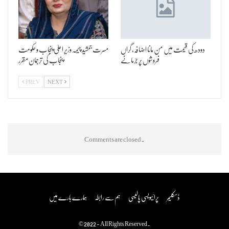
دودھ کی قیمت میں من مانا اضافہ، گراں
مسرت جمشید چیمہ وزیر اعلیٰ پنجاب و حکومت
فروشوں پر جرمانے
پنجاب کی ترجمان مقرر
PREV
NEXT
Comments are closed.
ڈسکلیمر
پرائیویسی پالیسی
ہم سے رابطہ
ہمارے بارے میں
© 2022 - All Rights Reserved.