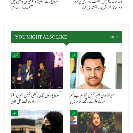
توشہ خانہ ریفرنس: آصف زرداری پر فرد
آسٹریلیا نے انگلینڈ کو آخری ٹی ٹوئنٹی میں
جرم عائد، نواز شریف اشتہاری قرار
شکست دے دی
YOU MIGHT ALSO LIKE
All
شوبز
آسٹریلیا
میرا خاندان امیر نہیں تھا ہم بےگھر
آسٹریلیا والوں کا پیار کبھی نہیں بھول سکتا
ہونے والے تھے، عامر خان
استاد رفاقت علی خان
شوبز
شوبز