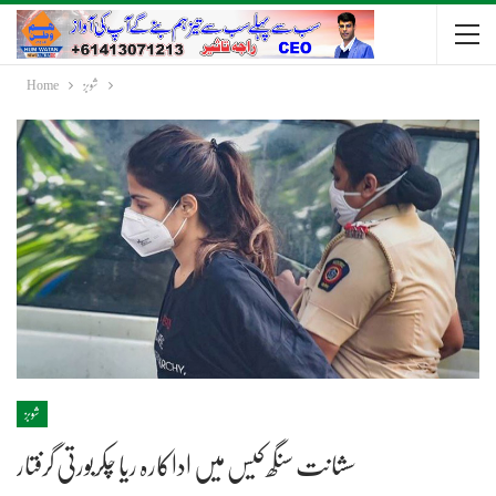
شوبز
Home
شوبز
سشانت سنگھ کیس میں اداکارہ ریا چکربورتی گرفتار