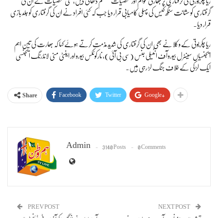
ریا چکربورتی کی گرفتاری پر بھارتی عوام اور شخصیات منقسم دکھائی دیں، کئی شخصیات نے ان کی
گرفتاری کو سشانت سنگھ کیس کی پہلی کامیابی قرار دیا جب کہ کئی افراد نے ان کی گرفتاری کو جلد بازی
قرار دیا۔
ریا چکربوتی کے وکلا نے بھی ان کی گرفتاری کی شدید مذمت کرتے ہوئے کہا کہ بھارت کی تین اہم
ایجنسیاں سینٹرل بیورو آف انٹیلی جنس (سی بی آئی)، نارکوٹکس بیورو اور اینٹی منی لانڈرنگ ایجنسی
ایک لڑکی کے خلاف جنگ لڑ رہی ہیں۔
Facebook
Twitter
Google+
Share
Admin
3140 Posts
0 Comments
PREV POST
NEXT POST