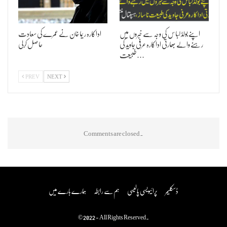
اپنے بولڈ لباس کی وجہ سے خبروں میں
اداکارہ ریما خان نے عمرے کی سعادت
رہنے والے بھارتی اداکارہ عرفی جاوید کی
حاصل کرلی
طبیعت…
PREV
NEXT
Comments are closed.
ڈسکلیمر
پرائیویسی پالیسی
ہم سے رابطہ
ہمارے بارے میں
© 2022 - All Rights Reserved.