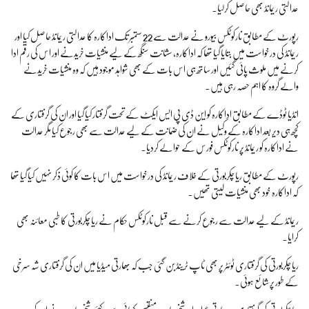
عدالتی ریمانڈ بھی حاصل کرلیا۔
رپورٹ کے مطابق نارکوٹکس بیورو نے عدالت سے 22 ستمبر تک اداکارہ کا عدالتی ریمانڈ حاصل کیا اور
ریمانڈ کی درخواست میں بتایا گیا تھا کہ اداکارہ، سشانت سنگھ کے لیے منشیات خریدنے اور اس کی رقم ادا
کرنے میں ملوث پائی گئیں اور ساتھ ہی اس بات کے بھی شواہد موجود ہیں کہ وہ منشیات خریدنے
والے گروہ کا اہم حصہ رہی ہیں۔
انڈیا ٹوڈے کے مطابق اداکارہ کو این ڈی پی ایس ایکٹ کے تحت گرفتار کیا گیا اور ان کی گرفتاری کے
کچھ ہی دیر بعد اداکارہ کے وکیل نے ان کی ضمانت کے لیے عدالت سے بھی رجوع کیا مگر عدالت
نے اداکارہ کو ریمانڈ پر نارکوٹکس فورس کے حوالے کردیا۔
رپورٹ کے مطابق ریا چکربورتی کے خلاف ریمانڈ کی درخواست میں اس بات کا کوئی ذکر نہیں کیا گیا تھا
کہ اداکارہ خود بھی منشیات لیتی تھیں۔
ریمانڈ کے لیے عدالت سے رجوع کرنے سے قبل نارکوٹکس حکام نے ریا چکربورتی کا طبی معائنہ بھی
کرایا۔
ریا چکربورتی کی گرفتاری ٹوئٹر پر بھی ٹاپ ٹرینڈ بن گئی جب کہ بھارتی میڈیا میں ان کی گرفتاری شہ سرخی
کے طور پر شائع ہوئی۔