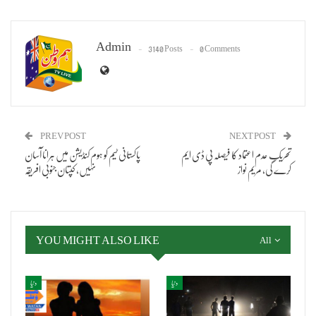
Admin
3140 Posts
0 Comments
PREV POST
NEXT POST
تحریک عدم اعتماد کا فیصلہ پی ڈی ایم
پاکستانی ٹیم کو ہوم کنڈیشن میں ہرانا آسان
کرے گی، مریم نواز
نہیں، کپتان جنوبی افریقہ
YOU MIGHT ALSO LIKE
All
دنیا
دنیا