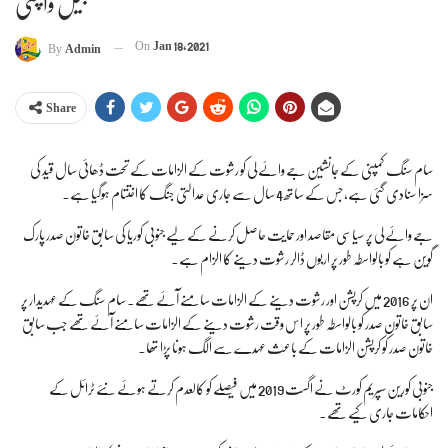
جیل واپسی
On
Jan 18, 2021
By
Admin
Share
سام سنگ کمپنی کے جانشین جے وائے لی کو رشوت کے الزامات کے تحت ڈھائی سال قید کی
سزا سنادی گئی ہے، جس کے ساتھ 4 سال سے جاری عدالتی جنگ کا اختتام ہوگیا ہے۔
جے وائے لی پر سیاسی مقاصد اور حمایت حاصل کرنے کے لیے جنوبی کوریا کی سابق خاتون صدر پارک
گوین ہے کو بالواسطہ طور پر اربوں ڈالر رشوت دینے کا الزام ہے۔
ان پر 2016 میں کرپشن اور رشوت دینے کے الزامات سامنے آئے تھے۔ سام سنگ کے عہدیدار پر
سابق خاتون صدر کو بالواسطہ طور پر اس وقت رشوت دینے کے الزامات سامنے آئے تھے جب سابق
خاتون صدر کو کرپشن الزامات کے باعث عہدے سے الگ ہونا پڑا تھا۔
جنوبی کورین سپریم کورٹ نے اگست 2019 میں فیصلے کو کالعدم کرتے ہوئے نئے ٹرائل کے
احکامات جاری کیے تھے۔