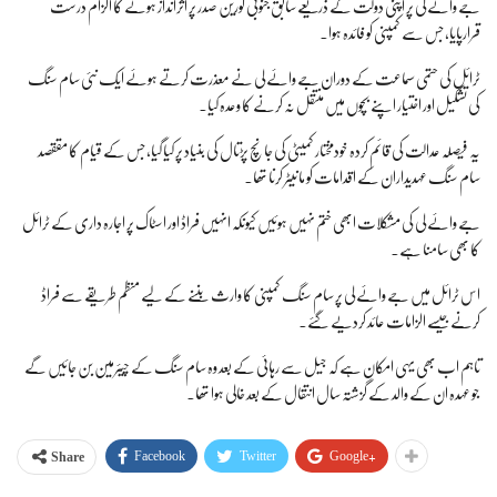
جے وائے لی پر اپنی دولت کے ذریعے سابق جنوبی کورین صدر پر اثرانداز ہونے کا الزام درست
قرارپایا، جس سے کمپنی کو فائدہ ہوا۔
ٹرائل کی حتمی سماعت کے دوران جے وائے لی نے معذرت کرتے ہوئے ایک نئی سام سنگ
کی تشکیل اور اختیار اپنے بچوں میں منتقل نہ کرنے کا وعدہ کیا۔
یہ فیصلہ عدالت کی قائم کردہ خودمختار کمیٹی کی جانچ پڑتال کی بنیاد پر کیا گیا، جس کے قیام کا مققصد
سام سنگ عہدیداران کے اقدامات کو مانیٹر کرنا تھا۔
جے وائے لی کی مشکلات ابھی ختم نہیں ہوئیں کیونکہ انہیں فراڈ اور اسٹاک پر اجارہ داری کے ٹرائل
کا بھی سامنا ہے۔
اس ٹرائل میں جے وائے لی پر سام سنگ کمپنی کا وارث بننے کے لیے منظم طریقے سے فراڈ
کرنے جیسے الزامات عائد کردیے گئے۔
تاہم اب بھی یہی امکان ہے کہ جیل سے رہائی کے بعد وہ سام سنگ کے چیئرمین بن جائیں گے
جو عہدہ ان کے والد کے گزشتہ سال انتقال کے بعد خالی ہوا تھا۔
Facebook
Twitter
Google+
Share