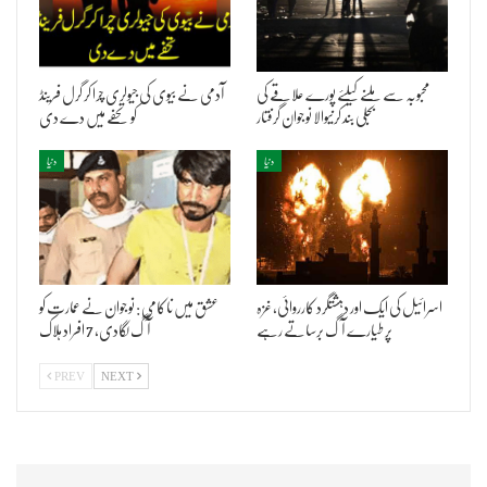
محبوبہ سے ملنے کیلئے پورے علاقے کی
آدمی نے بیوی کی جیولری چرا کر گرل فرینڈ
بجلی بند کرنیوالا نوجوان گرفتار
کو تحفے میں دے دی
دنیا
دنیا
اسرائیل کی ایک اور دہشتگرد کارروائی، غزہ
عشق میں ناکامی : نوجوان نے عمارت کو
پر طیارے آگ برساتے رہے
آگ لگادی، 7 افراد ہلاک
PREV
NEXT