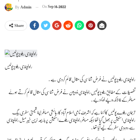
On
Sep 14, 2022
By
Admin
Share
راولپنڈی ریلویز پولیس
راولپنڈی ریلویز پولیس نے فرض شناسی کی مثال قائم کردی ہے۔
تفصیلات کے مطابق ریلویز پولیس راولپنڈی ڈویژن نے فرض شناسی کی مثال قائم کرتے ہوئے
مسافر کے 6 لاکھ روپے لوٹا دیے۔
ترجمان ریلوے پولیس کا کہنا ہے کہ اشرف نامی اسلام آباد کا رہائشی مسافر اپنا قیمتی سفری بیگ
راولپنڈی اسٹیشن پر بھول گیا تھا جبکہ مسافر راولپنڈی ریلوے اسٹیشن پر بذریعہ ٹرین خیبر میل راولپنڈی
سے روہڑی سفر کے لیے آیا تھا۔