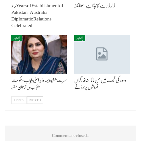
ڈالر ڈار سے کانپتا ہے، عطا تارڑ
75 Years of Establishment of
Pakistan-Australia
Diplomatic Relations
Celebrated
پاکستان
پاکستان
دودھ کی قیمت میں من مانا اضافہ، گراں
مسرت جمشید چیمہ وزیر اعلیٰ پنجاب و حکومت
فروشوں پر جرمانے
پنجاب کی ترجمان مقرر
PREV
NEXT
Comments are closed.