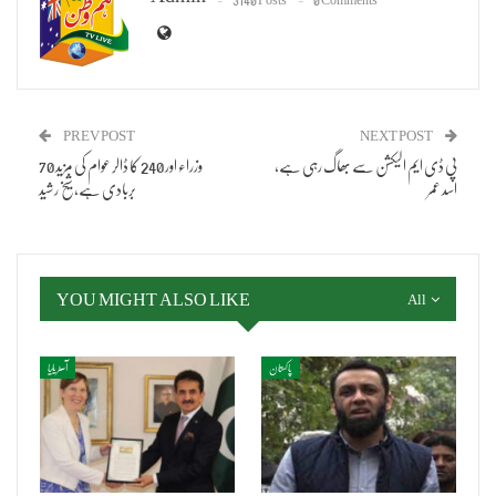
PREV POST
NEXT POST
پی ڈی ایم الیکشن سے بھاگ رہی ہے،
70 وزراء اور 240 کا ڈالر عوام کی مزید
اسد عمر
بربادی ہے، شیخ رشید
YOU MIGHT ALSO LIKE
All
پاکستان
آسٹریلیا