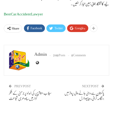
لیے کاشتکار اپنی زمین تیار کر سکیں۔
Best Car Accident Lawyer
Facebook
Twitter
Google+
Share
Admin
3140 Posts
0 Comments
PREV POST
NEXT POST
پاکستان سے دبئی جانے والی پرواز میں
سیلاب متاثرین کی امداد پر جرمنی کے شکر
ہنگامہ آرائی، ویڈیو وائرل
گزار ہیں، چودھری شجاعت