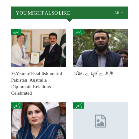
YOU MIGHT ALSO LIKE
All
پاکستان
آسٹریلیا
ڈالر ڈار سے کانپتا ہے، عطا تارڑ
75 Years of Establishment of
Pakistan-Australia
Diplomatic Relations
Celebrated
پاکستان
پاکستان