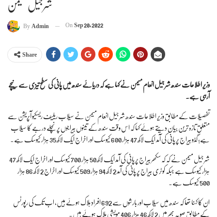
شرجیل میمن
On
Sep 20, 2022
By
Admin
Share
وزیر اطلاعات سندھ شرجیل انعام میمن نے کہا ہے کہ دریائے سندھ میں پانی کی سطح تیزی سے نیچے
آرہی ہے۔
تفصیلات کے مطابق وزیر اطلاعات سندھ شرجیل انعام میمن نے سیلاب ریلیف ریسکیو آپریشن سے
متعلق تازہ ترین بیان دیتے ہوئے کہا کہ اس وقت سندھ کے تینوں بیراجوں پر نچلے درجے کا سیلاب
ہے؛ گڈو بیراج پر پانی کی آمد ایک لاکھ 47 ہزار 600 کیوسک اور اخراج ایک لاکھ 35 ہزار کیوسک ہے۔
شرجیل میمن نے کہ کہ سکھر بیراج پر پانی کی آمد ایک لاکھ 50 ہزار 700 کیوسک اور اخراج ایک لاکھ 47
ہزار کیوسک ہے جبکہ کوٹری بیراج پر پانی کی آمد 2 لاکھ 94 ہزار 509 کیوسک اور اخراج 2 لاکھ 86 ہزار
500 کیوسک ہے۔
ان کا کہنا تھا کہ سندھ میں سیلاب اور بارشوں سے 692 افراد ہلاک ہوئے ہیں، اب تک کی رپورٹس
کے مطابق صوبہ بھر میں 2 لاکھ 46 ہزار 406 مویشی ہلاک ہوئے ہیں۔