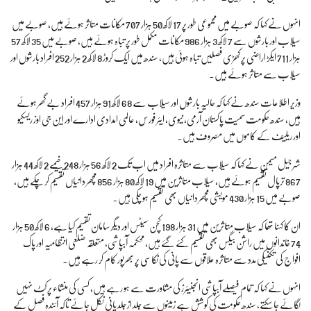
انہوں نے کہا کہ صوبے میں مجموعی طور پر 17 لاکھ 50 ہزار 707 مکانات متاثر ہوئے ہیں، صوبے میں
سیلاب اور بارشوں سے 7 لاکھ 3 ہزار 986 مکانات مکمل طور پر تباہ ہوئے ہیں، صوبے میں 35 لاکھ 57
ہزار 711 ایکڑ اراضی پر کھڑی فصلیں تباہ ہوئی ہیں، سندھ میں ایک کروڑ 8 لاکھ 2 ہزار 252 افراد بارشوں اور
سیلاب سے متاثر ہوئے ہیں۔
وزیر اطلاعات سندھ نے کہا کہ حالیہ بارشوں اور سیلاب سے 68 لاکھ 91 ہزار 457 افراد بے گھر ہوئے
ہیں، سندھ حکومت سمیت پاکستان آرمی، نیوی، ایئر فورس، عالمی امدادی ادارے اور این جی اوز ریسکیو
اور ریلیف کے کاموں میں مصروف ہیں۔
شرجیل میمن نے کہا کہ سیلاب سے متاثرہ افراد میں اب تک 2 لاکھ 56 ہزار 248 خیمے 2 لاکھ 44 ہزار
867 ترپال تقسیم ہوئے ہیں، سیلاب متاثرین میں 19 لاکھ 80 ہزار 856 مچھر دانیاں تقسیم کر چکے ہیں،
صوبے میں 15 ہزار 430 مویشی مچھر دانیاں بھی تقسیم ہو چکی ہیں۔
ان کا کہنا تھا کہ سیلاب متاثرین میں 31 ہزار 198 کچن سیٹس اور دیگر سامان تقسیم کیا ہے، 6 لاکھ 50 ہزار
74 خاندانوں میں راشن بیگس بھی تقسیم کئے گئے ہیں، محکمہ آبپاشی، متعلقہ ضلعی انتظامیہ اور پاک
افواج کی تکنیکی مدد سے متاثرہ علاقوں سے پانی کی نکاسی پر بھرپور کام کر رہے ہیں۔
انہوں نے کہا کہ تمام فیصلے آبپاشی انجنیئرز کی مشاورت سے ہو رہے ہیں، کسی کی منشاء پر کٹ نہیں
لگائے جا سکتے، سندھ حکومت کی کوشش ہے زمینوں سے جلد از جلد پانی نکل جائے تاکہ آئندہ فصل کے