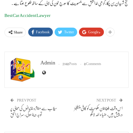
گنج شہیدان بن چکا، گڑھی خدا بخش سے جمہوریت کا سورج خون کی لالی کے ساتھ طلوع ہوتا ہے۔
Best Car Accident Lawyer
Facebook
Twitter
Google+
Share
Admin
3140 Posts
0 Comments
PREV POST
NEXT POST
اس وقت بلوچستان حکومت کو کافی چیلنجز
سیلاب سے متاثرہ خاندانوں کی بحالی پر
درپیش ہیں، ضیاء اللہ لانگو
توجہ دینا ہوگی، سراج الحق