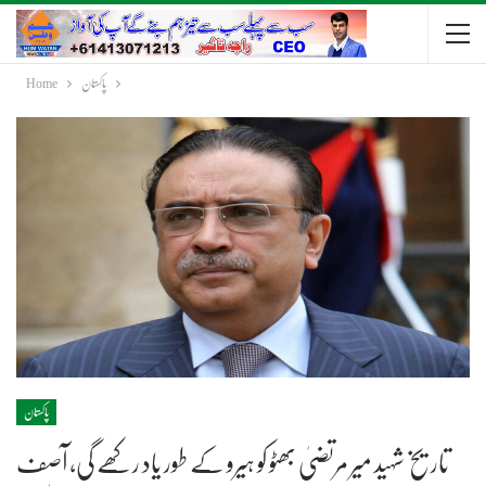
پاکستان
Home
پاکستان
تاریخ شہید میر مرتضیٰ بھٹو کو ہیرو کے طور یاد رکھے گی، آصف