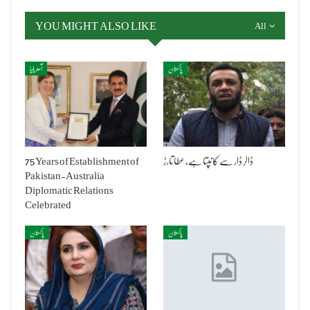
YOU MIGHT ALSO LIKE
All
پاکستان
آسٹریلیا
ڈالر ڈار سے کانپتا ہے، عطا تارڑ
75 Years of Establishment of
Pakistan-Australia
Diplomatic Relations
Celebrated
پاکستان
پاکستان