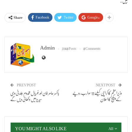
ہیں۔
Facebook
Twitter
Google+
Share
Admin
3140 Posts
0 Comments
PREV POST
NEXT POST
وزیراعظم کا کراچی کیلئے 11 سو ارب روپے
باکسر عامر خان اور فریال مخدوم جلد ٹی وی
کے پیکج کا اعلان
سیریز میں دکھائی دیں گے
YOU MIGHT ALSO LIKE
All