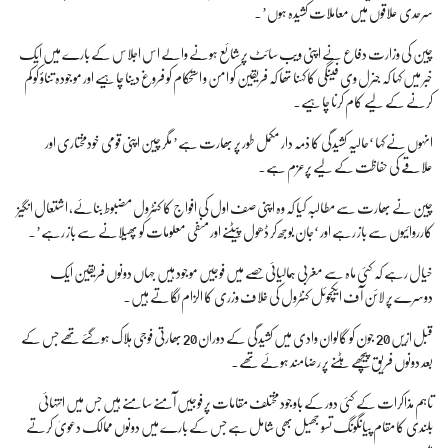
سرحدی علاقوں میں معاملات کشیدہ ہوں’۔
چین کی وزارت دفاع نے اپنی ویب سائٹ پر شائع ہونے والے اس اجلاس کے بارے میں ایک
خبر میں کہا کہ جنرل وی فینگی کا کہنا تھا کہ فریقین کو امن و استحکام کو فروغ دینا چاہیے اور موجودہ تناؤ کو کم
کرنے کے لیے کام کرنا چاہیے۔
انہوں نے کہا ‘حالیہ کشیدگی کا ذمہ دار مکمل طور پر بھارت ہے’ مگر چین اپنی قومی خودمختاری اور
علاقے کی حفاظت کے لیے پرعزم ہے۔
چین نے بھارت سے مطالبہ کیا کہ وہ اپنی صف اول کی افواج کا کنٹرول مضبوط بنائے، اشتعال انگیز
کارروائیوں سے باز رہے اور ‘جان بوجھ کر ڈھول پیٹنے اور منفی معلومات کو پھیلانے سے باز رہے’۔
خیال رہے کہ کئی ماہ سے مغربی ہمالیائی حصے میں فوجیں موجود ہیں جہاں دونوں فریقین ایک
دوسرے پر لائن آف ایکچوئل کنٹرول کی خلاف وزری کا الزام لگاتے ہیں۔
قبل ازیں 20 جون کو گالوان وادی میں کشیدگی کے دوران 20 بھارتی فوجی ہلاک ہوگئے تھے جس کے
بعد دونوں فریق پیچھے ہٹنے پر رضامند ہوئے تھے۔
تاہم مذاکرات کے کئی دور کے باوجود مختلف مقامات پر فوجیں آمنے سامنے ہیں جس میں انتہائی
بلندی کا مقام پیانگونگ تسو جھیل بھی شامل ہے جس کے بارے میں دونوں ممالک دعویٰ کرتے