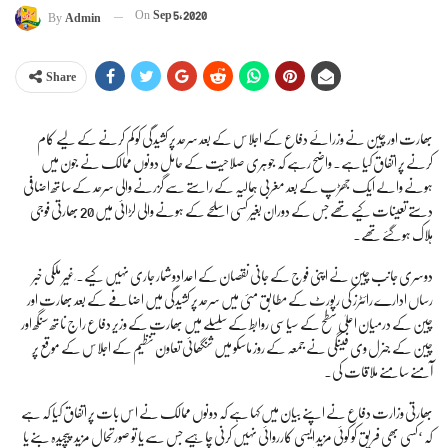
On
Sep 5, 2020
By
Admin
Share
بھارت اور چین نے وزرائے دفاع کے اجلاس کے بعد سرحد پر کشیدگی کو کم کرنے کے لیے کام
کرنے پر اتفاق کیا ہے۔ واضح رہے کہ جوہری صلاحیت کے حامل دونوں ممالک نے جون میں
ہونے والے ایک جھڑپ کے بعد مغربی ہمالیہ کے راستے سے گزرنے والی سرحد کے ساتھ اضافی
دستے تعینات کیے تھے جس کے دوران بغیر کسی اسلحے کے ہونے والی لڑائی میں 20 بھارتی فوجی
ہلاک ہوگئے تھے۔
دوسری جانب چین نے اپنی فوج کے جانی نقصان کے اعدادوشمار جاری نہیں کیے۔ ٖغیر ملکی خبر
رساں ادارے رائٹرز کی رپورٹ کے مطابق مئی میں سرحد پر کشیدگی میں اضافے کے بعد بھارت اور
چین کے درمیان اعلیٰ سطح کے سیاسی روابط کے سلسلے میں بھارت کے وزیر دفاع راج ناتھ سنگھ اور
چین کے جنرل وی فینگی نے جمعہ کے روز ماسکو میں شنگھائی تعاون تنظیم کے اجلاس کے موقع پر
آمنے سامنے ملاقات کی۔
بھارتی وزارت دفاع نے اپنے بیان میں کہا ہے کہ دونوں ممالک نے اس بات پر اتفاق کیا کہ ہے
کہ ‘کسی بھی فریق کو کوئی مزید ایسی کارروائی نہیں کرنی چاہیے جس سے یا تو صورتحال مزید پیچیدہ بنے یا