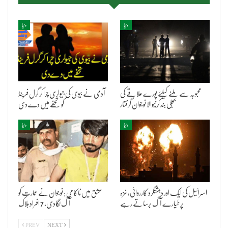
دنیا
دنیا
محبوبہ سے ملنے کیلئے پورے علاقے کی
آدمی نے بیوی کی جیولری چرا کر گرل فرینڈ
بجلی بند کرنیوالا نوجوان گرفتار
کو تحفے میں دے دی
دنیا
دنیا
اسرائیل کی ایک اور دہشتگرد کارروائی، غزہ
عشق میں ناکامی : نوجوان نے عمارت کو
پر طیارے آگ برساتے رہے
آگ لگادی، 7 افراد ہلاک
PREV
NEXT