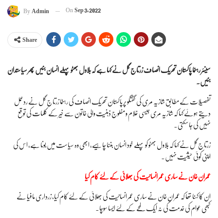
On
Sep 3, 2022
By
Admin
Share
سینئر رہنما پاکستان تحریک انصاف زرتاج گل نے کہا ہے کہ بلاول بھٹو پہلے انسان بنیں پھر سیاستدان
بنیں۔
تفصیلات کے مطابق شازیہ مری کی گفتگو پر پاکستان تحریک انصاف کی رہنما زرتاج گل نے ردعمل
دیتے ہوئے کہا کہ شازیہ مری جیسی غلام و مفلوج ذہنیت والی خاتون سے خیر کے کلمات کی توقع
نہیں کی جا سکتی۔
زرتاج گل نے کہا کہ بلاول بھٹو کو پہلے خود انسان بننا چاہیے، ابھی وہ سیاست میں بونا ہے، اس کی
اپنی کوئی حیثیت نہیں۔
عمران خان نے ساری عمر انسانیت کی بھلائی کے لئے کام کیا
ان کا کہنا تھا کہ عمران خان نے ساری عمر انسانیت کی بھلائی کے لئے کام کیا، زرداری مافیا نے
کبھی عوام کی خدمت کی نہ ایک لمحے کے لئے ایسا سوچا۔