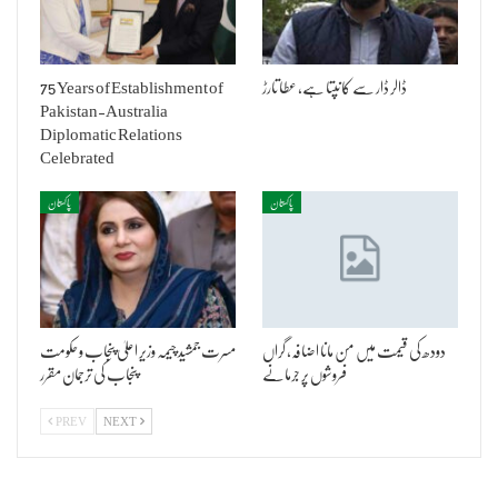
ڈالر ڈار سے کانپتا ہے، عطا تارڑ
75 Years of Establishment of
Pakistan-Australia
Diplomatic Relations
Celebrated
پاکستان
پاکستان
دودھ کی قیمت میں من مانا اضافہ، گراں
مسرت جمشید چیمہ وزیر اعلیٰ پنجاب و حکومت
فروشوں پر جرمانے
پنجاب کی ترجمان مقرر
PREV
NEXT