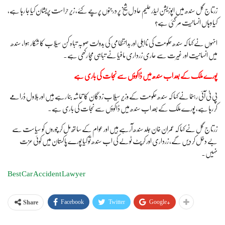
زرتاج گل سندھ میں اپوزیشن لیڈر حلیم عادل شیخ پر درجنوں پرچے کئے، زیر حراست پریشان کیا جا رہا ہے،
کیا وہاں انسانیت مر گئی ہے؟
انہوں نے کہا کہ سندھ حکومت کی نااہلی اور بدانتظامی کی بدولت صوبہ تباہ کن سیلاب کا شکار ہوا، سندھ
میں انسانیت اور غیرت سے عاری زرداری مافیا نے تباہی مچا رکھی ہے۔
پورے ملک کے بعد اب سندھ میں ڈاکوؤں سے نجات کی باری ہے
پی ٹی آئی رہنما نے کہا کہ سندھ حکومت کے وزیر سیلاب زدگان کا تماشہ بنا رہے ہیں اور بلاول ڈرامے
کر رہا ہے، پورے ملک کے بعد اب سندھ میں ڈاکوؤں سے نجات کی باری ہے۔
زرتاج گل نے کہا کہ عمران خان جلد سندھ آرہے ہیں اور عوام کے ساتھ مل کر چوروں کو سیاست سے
بے دخل کر دیں گے، زرداری اور کرپٹ ٹولے کی اب سندھ تو کیا پورے پاکستان میں کوئی عزت
نہیں۔
Best Car Accident Lawyer
Facebook
Twitter
Google+
Share