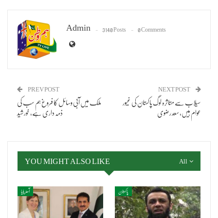
Admin
3140 Posts
0 Comments
PREV POST
NEXT POST
سیلاب سے متاثرہ لوگ پاکستان کی غیور
ملک میں آبی وسائل کا فروغ ہم سب کی
عوام ہیں، سعد رضوی
ذمہ داری ہے، خورشید
YOU MIGHT ALSO LIKE
All
پاکستان
آسٹریلیا