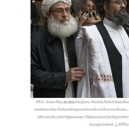
FILE - In this May 28, 2019, file photo, Mullah Abdul Ghani Barad
members of the Taliban delegation for talks in Moscow, Russia.
official talks with Afghanistan's Taliban since last Septembe
insurgents dead. (AP Ph