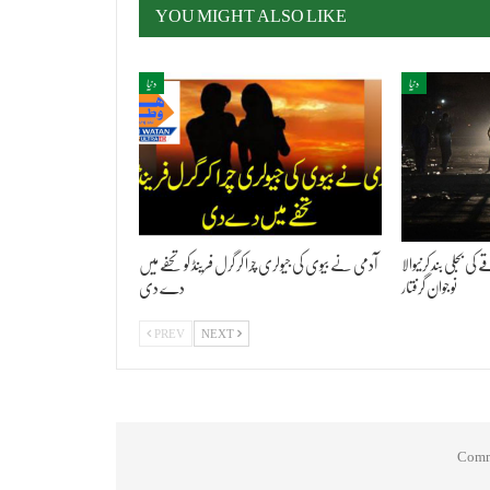
YOU MIGHT ALSO LIKE
دنیا
دنیا
ی بجلی بند کرنیوالا
آدمی نے بیوی کی جیولری چرا کر گرل فرینڈ کو تحفے میں
نوجوان گرفتار
دے دی
PREV
NEXT
Comme