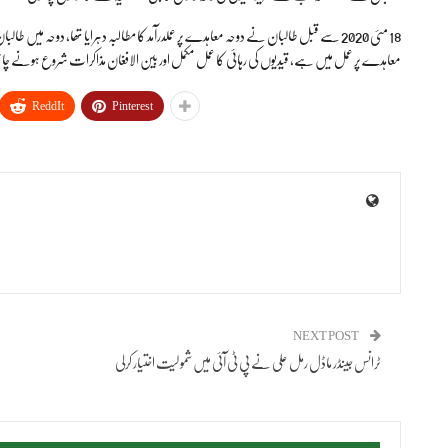
18 مئی 2020 سے قبل طالبان نے دوحہ معاہدے پر عملدرآمد کا مطالبہ دہرایا تھا، دوحہ می
معاہدے پر عمل میں ہے، قیدیوں کی رہائی کا عمل مکمل اور بین الافغان مذاکرات شروع ہونے چ
ReddIt
Pinterest
NEXT POST
ٹرانس جینڈر ماڈل رمل علی نے پی ٹی آئی میں شمولیت اختیار کرلی