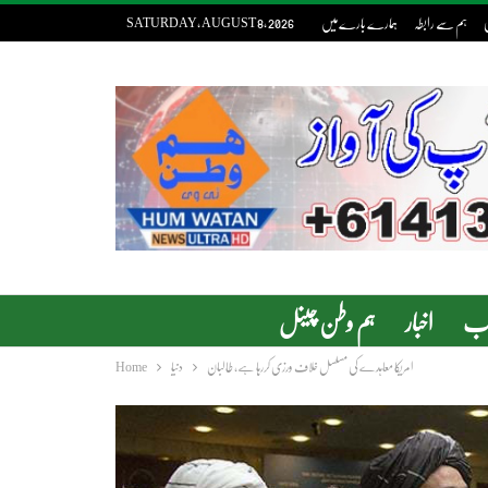
ی
ہم سے رابطہ
ہمارے بارے میں
SATURDAY, AUGUST 8, 2026
دب
اخبار
ہم وطن چینل
امریکا معاہدے کی مسلسل خلاف ورزی کررہا ہے، طالبان
دنیا
Home