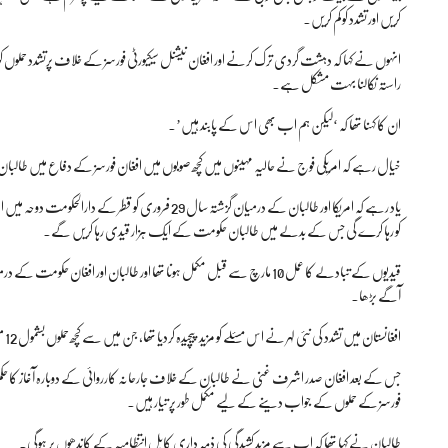
کریں اور تشدد کو کم کریں۔
انہوں نے کہا کہ دہشت گردی ترک کرنے اور افغان نیشنل سیکیورٹی فورسز کے خلاف پرتشدد حملوں
راستہ نکالنا بہت مشکل ہے۔
ان کا کہنا تھا کہ ‘لیکن ہم اب بھی اس کے پابند ہیں’۔
خیال رہے کہ امریکی فوج نے حالیہ مہینوں میں کچھ صوبوں میں افغان فورسز کے دفاع میں طالب
کو رہا کرے گی جس کے بدلے میں طالبان حکومت کے ایک ہزار قیدی رہا کریں گے۔
قیدیوں کے تبادلے کا عمل 10 مارچ سے قبل مکمل ہونا تھا اور طالبان اور افغ
آگے بڑھا۔
افغانستان میں تشدد کی نئی لہر نے اس مسئلے کو مزید پیچیدہ کردیا تھا، جن میں سے کچھ حملوں بشمول 12 مئی کو میٹرنٹی ہسپتال میں کیے گئے حملے کو داعش سے منسوب کیا گیا تھا۔
جس کے بعد افغان صدر اشرف غنی نے طالبان کے خلاف جارحانہ کارروائی کے دوبارہ آغاز کا حکم 
فورسز کے حملوں کے جواب دینے کے لیے مکمل طور پر تیار ہیں۔
طالبان نے کہا تھا کہ اب سے مزید کشیدگی کی ذمہ داری کابل انتظامیہ کے کاندھوں پر ہوگی۔