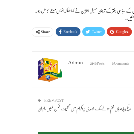
ں طالبان کے سیاسی دفتر کے ترجمان سہیل شاہین نے کہا تھا کہ افغان مسئلے کا حل دوحہ
اہئیں۔
Facebook
Twitter
Google+
Share
Admin
3140 Posts
0 Comments
PREV POST
امریکی پابندیاں ختم ہونے تک جوہری پروگرام میں تخفیف ممکن نہیں، ایران