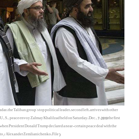
ar, the Taliban group's top political leader, second left, arrives with other
 U.S. peace envoy Zalmay Khalilzad held on Saturday, Dec. 7, 2019 the first
r when President Donald Trump declared a near-certain peace deal with the
oto/Alexander Zemlianichenko, File)