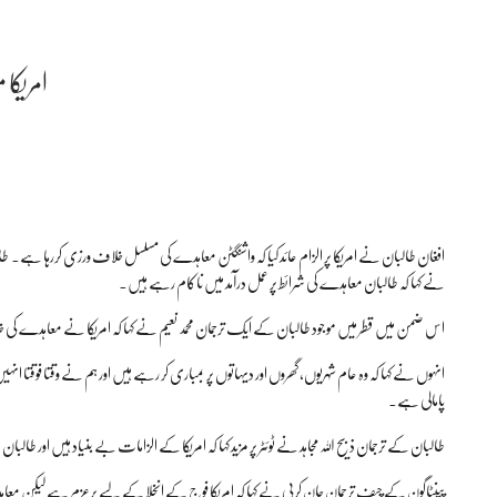
امریکا
افغان طالبان نے امریکا پر الزام عائد کیا کہ واشنگٹن معاہدے کی مسلسل خلاف ورزی کررہا ہے۔
نے کہا کہ طالبان معاہدے کی شرائط پر عمل درآمد میں ناکام رہے ہیں۔
اس ضمن میں قطر میں موجود طالبان کے ایک ترجمان محمد نعیم نے کہا کہ امریکا نے معاہدے کی خ
انہوں نے کہا کہ وہ عام شہریوں، گھروں اور دیہاتوں پر بمباری کر رہے ہیں اور ہم نے وقتا فوقتا
پامالی ہے۔
طالبان کے ترجمان ذبیح اللہ مجاہد نے ٹوئٹر پر مزید کہا کہ امریکا کے الزامات بے بنیاد ہیں اور طا
پینٹاگون کے چیف ترجمان جان کربی نے کہا کہ امریکا فوج کے انخلا کے لیے پرعزم ہے لیکن معاہدے