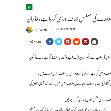
دنیا
 معاہدے کی مسلسل خلاف ورزی کررہا ہے، طالبان
On
Jan 29, 2021
By
Admin
Share
 طالبان کی جانب سے مذکورہ بیان ایک ایسے وقت پر سامنے آیا ہے جب پیٹناگون
لاف ورزی کی ہے اور تقریباً ہر روز وہ اس کی خلاف ورزی کر رہے ہیں۔
 انہیں آگاہ کیا ہے یہ صرف معاہدے کی خلاف ورزی نہیں ہے بلکہ انسانی حقوق کی
لبان معاہدے کی مکمل طور پر پاسداری کررہے ہیں۔
 میں طالبان سے بھی مطالبہ کیا گیا تھا کہ وہ القاعدہ کے ساتھ تعلقات منقطع