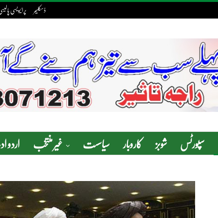
ڈسکلیمر
پرائیویسی پالیس
سپورٹس
شوبز
کاروبار
سیاسست
غیر منتخب
اردو ا