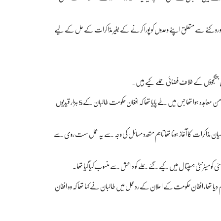
 کو روکنے سے متعلق اپنے وعدوں کو پورا کرنے کے بغیر مذاکرات کے حل کے لیے
ان جنگجوؤں کے خلاف فضائی حملے کیے ہیں۔
یاد رہے کہ امریکا اور طالبان کے درمیان گزشتہ سال 29 فروری کو قطر کے دارالحکومت دوحہ میں امن معاہدہ ہوا تھا جس میں طے پایا تھا کہ افغان حکومت طالبان کے 5 ہزار قیدیوں
ان حکومت کے درمیان مذاکرات کا آغاز ہونا تھا تاہم متعدد مسائل کی وجہ سے یہ عمل سست روی سے
دیا تھا، افغان حکومت کے اعلان کے ردعمل میں طالبان نے کہا تھا کہ وہ افغان