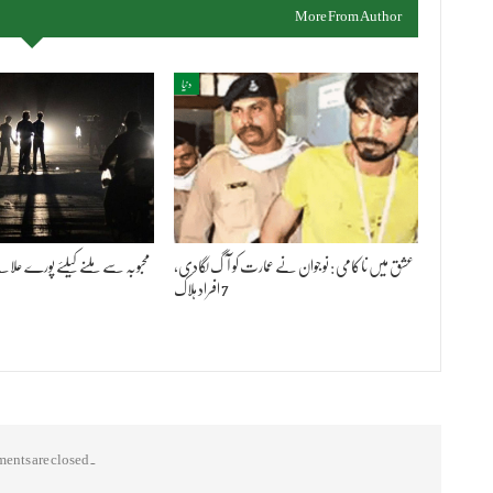
More From Author
دنیا
عشق میں ناکامی : نوجوان نے عمارت کو آگ لگادی،
محبوبہ سے ملنے کیلئے پورے علاقے ک
7 افراد ہلاک
nts are closed.