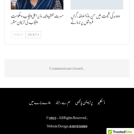
دودھ کی قیمت میں من مانا اضافہ، گراں
مسرت جمشید چیمہ وزیر اعلیٰ پنجاب و حکومت
فروشوں پر جرمانے
پنجاب کی ترجمان مقرر
PREV
NEXT
Comments are closed.
ڈسکلیمر
پرائیویسی پالیسی
ہم سے رابطہ
ہمارے بارے میں
© 2022 - All Rights Reserved.
Website Design:
0303936009