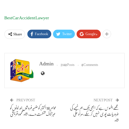
Best Car Accident Lawyer
Facebook
Twitter
Google+
Share
Admin
3140 Posts
0 Comments
PREV POST
NEXT POST
مجھے افسوس ہے کہ ابھی تک ہم خیمے کی
عوام 16 اکتوبر کو ضمیر فروشوں اور لوٹوں کو
ضروریات پوری نہیں کر سکے، مراد علی
عبرتناک شکست دے، شاہ محمود قریشی
شاہ