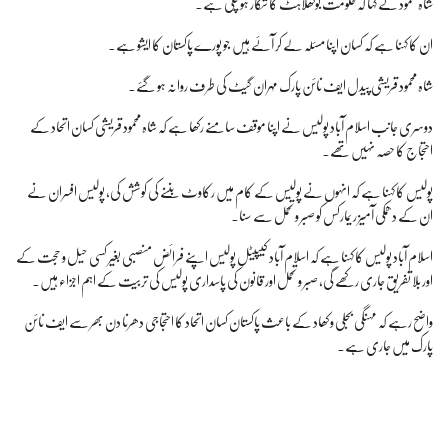
شاہ محمود نے کہا کہ حکومت بوکھلاہٹ کا شکار ہو چکی ہے۔
ان کا کہنا ہے کہ کسان اپنا مسئلہ لے کر آئے ہیں جو پورے پاکستان کا ایشو ہے۔
شاہ محمود قریشی پیدل ایف نائن پارک مہران گیٹ کی طرف روانہ ہو گئے۔
دوسری جانب اسلام آباد پولیس نے اپنا موقف سامنے رکھا ہے کہ شاہ محمود قریشی کسان اتحاد کے
احتجاج کا حصہ نہیں تھے۔
پولیس کا کہنا ہے کہ انہوں نے پولیس کے کام میں رکاوٹ بننے کی کوشش کی، پولیس افسران نے
ان کے دھمکی آمیز ریمارکس کو صبر و تحمل سے سنا۔
اسلام آباد پولیس کا کہنا ہے کہ اسلام آباد کیپیٹل پولیس اپنے فرائض منصبی بغیر کسی حیل و حجت کے
اور بلا تفریق جاری رکھے گی، صبر و تحمل اور قانون کی پاسداری پولیس کی تربیت کے اہم اجزاء ہیں۔
واضح رہے کہ مہنگی بجلی و کھاد کے باعث پاکستان کسان اتحاد کا احتجاجی دھرنا دن بھر سے ایف نائن
پارک میں جاری ہے۔