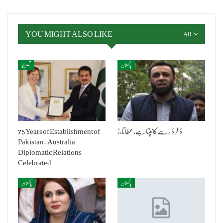
YOU MIGHT ALSO LIKE
All
پاکستان
آسٹریلیا
ڈالر ڈار سے کانپتا ہے، عطا تارڑ
75 Years of Establishment of
Pakistan-Australia
Diplomatic Relations
Celebrated
پاکستان
پاکستان