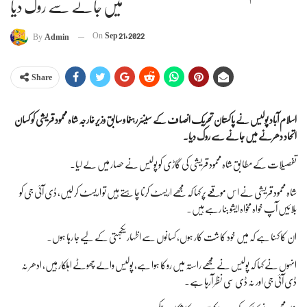
میں جانے سے روک دیا
On
Sep 21, 2022
By
Admin
Share
اسلام آباد پولیس نے پاکستان تحریک انصاف کے سینئر رہنما و سابق وزیر خارجہ شاہ محمود قریشی کو کسان
اتحاد دھرنے میں جانے سے روک دیا۔
تفصیلات کے مطابق شاہ محمود قریشی کی گاڑی کو پولیس نے حصار میں لے لیا۔
شاہ محمود قریشی نے اس موقعے پر کہا کہ مجھے اریسٹ کرنا چاہتے ہیں تو اریسٹ کر لیں، ڈی آئی جی کو
بلائیں آپ خواہ مخواہ ایشو بنا رہے ہیں۔
ان کا کہنا ہے کہ میں خود کاشت کار ہوں، کسانوں سے اظہار یکجہتی کے لیے جا رہا ہوں۔
انہوں نے کہا کہ پولیس نے مجھے راستہ میں روکا ہوا ہے، پولیس والے چھوٹے اہلکار ہیں، ادھر نہ
ڈی آئی جی اور نہ ڈی سی نظر آرہا ہے۔